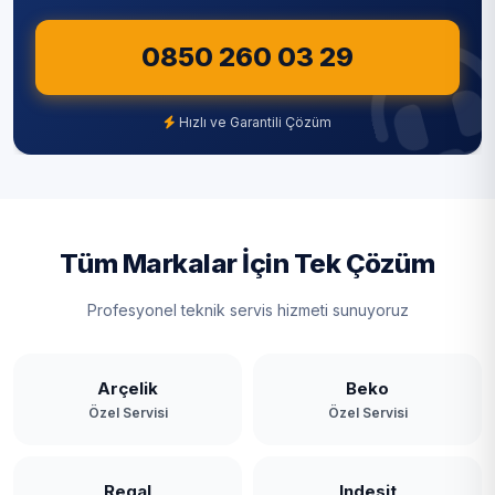
Seferihisar
0850 260 03 29
Selçuk
Hızlı ve Garantili Çözüm
Tire
Torbalı
Urla
Tüm Markalar İçin Tek Çözüm
Profesyonel teknik servis hizmeti sunuyoruz
Arçelik
Beko
Özel Servisi
Özel Servisi
Regal
Indesit