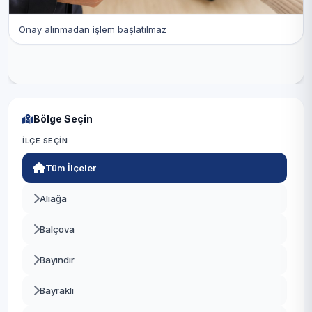
Onay alınmadan işlem başlatılmaz
Bölge Seçin
İLÇE SEÇIN
Tüm İlçeler
Aliağa
Balçova
Bayındır
Bayraklı