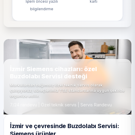
İşlem öncesi yazılı
kartı
bilgilendirme
İzmir Siemens cihazları: özel
Buzdolabı Servisi desteği
Markalardan bağımsız özel teknik servis olarak
çalışıyoruz; süreçlerimiz TSE standartlarına uygun şekilde
organize edilir.
7/24 randevu | Özel teknik servis | Servis Randevu
İzmir ve çevresinde Buzdolabı Servisi:
Siemens ürünler