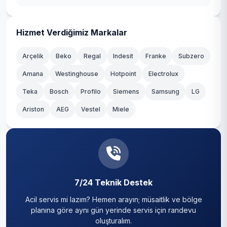
Karabağlar
Karaburun
Hizmet Verdiğimiz Markalar
Karşıyaka
Arçelik
Beko
Regal
Indesit
Franke
Subzero
Kemalpaşa
Amana
Westinghouse
Hotpoint
Electrolux
Teka
Kınık
Bosch
Profilo
Siemens
Samsung
LG
Ariston
AEG
Vestel
Miele
Kiraz
Konak
Menderes
Menemen
7/24 Teknik Destek
Acil servis mi lazım? Hemen arayın; müsaitlik ve bölge
Narlıdere
planına göre aynı gün yerinde servis için randevu
oluşturalım.
Ödemiş