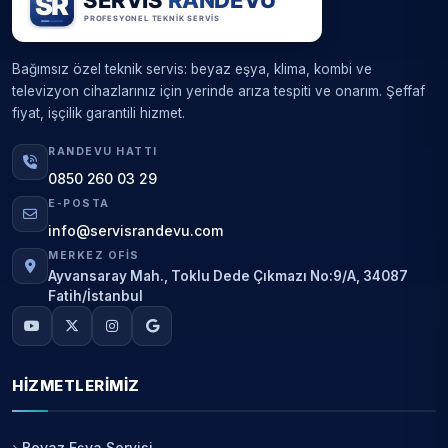
Bağımsız özel teknik servis: beyaz eşya, klima, kombi ve
televizyon cihazlarınız için yerinde arıza tespiti ve onarım. Şeffaf
fiyat, işçilik garantili hizmet.
RANDEVU HATTI
0850 260 03 29
E-POSTA
info@servisrandevu.com
MERKEZ OFIS
Ayvansaray Mah., Toklu Dede Çıkmazı No:9/A, 34087
Fatih/İstanbul
HIZMETLERIMIZ
Beyaz Eşya Servisi