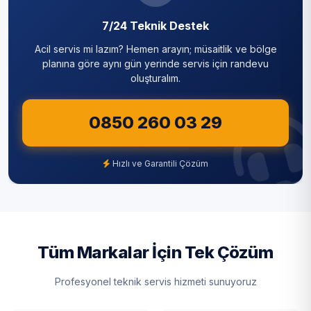
Kadıköy
7/24 Teknik Destek
Acil servis mi lazım? Hemen arayın; müsaitlik ve bölge
Kağıthane
planına göre aynı gün yerinde servis için randevu
oluşturalım.
Kartal
Küçükçekmece
0850 260 03 29
Maltepe
Hızlı ve Garantili Çözüm
Pendik
Sancaktepe
Sarıyer
Tüm Markalar İçin Tek Çözüm
Silivri
Profesyonel teknik servis hizmeti sunuyoruz
Sultanbeyli