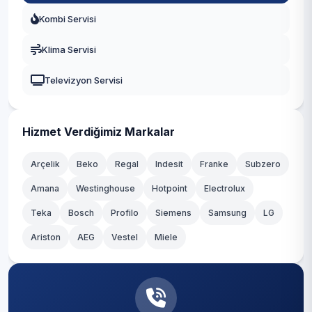
Kombi Servisi
Beyoğlu
Klima Servisi
Büyükçekmece
Televizyon Servisi
Çatalca
Çekmeköy
Hizmet Verdiğimiz Markalar
Esenler
Arçelik
Beko
Regal
Indesit
Franke
Subzero
Esenyurt
Amana
Westinghouse
Hotpoint
Electrolux
Teka
Eyüpsultan
Bosch
Profilo
Siemens
Samsung
LG
Ariston
AEG
Vestel
Miele
Fatih
Gaziosmanpaşa
Güngören