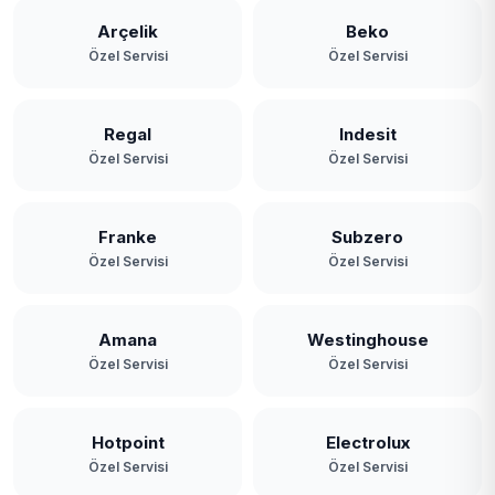
Sultangazi
Arçelik
Beko
Özel Servisi
Özel Servisi
Şile
Şişli
Regal
Indesit
Özel Servisi
Özel Servisi
Tuzla
Ümraniye
Franke
Subzero
Özel Servisi
Özel Servisi
Üsküdar
Zeytinburnu
Amana
Westinghouse
Özel Servisi
Özel Servisi
Hotpoint
Electrolux
Özel Servisi
Özel Servisi