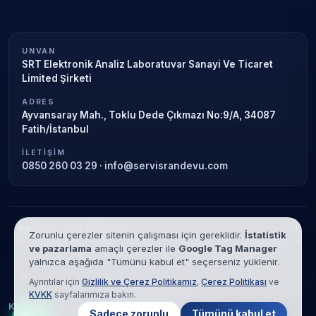
UNVAN
SRT Elektronik Analiz Laboratuvar Sanayi Ve Ticaret
Limited Şirketi
ADRES
Ayvansaray Mah., Toklu Dede Çıkmazı No:9/A, 34087
Fatih/İstanbul
İLETIŞIM
0850 260 03 29
·
info@servisrandevu.com
Bağımsız özel teknik servis.
Garanti süresi sona ermiş veya özel
Zorunlu çerezler sitenin çalışması için gereklidir.
İstatistik
servis kapsamındaki cihazlar için hizmet verilir. Marka adları yalnızca
ve pazarlama
amaçlı çerezler ile
Google Tag Manager
tanımlama amaçlıdır; yetkili servis ilişkisi bulunmamaktadır.
yalnızca aşağıda "Tümünü kabul et" seçerseniz yüklenir.
© 2026 SRT Elektronik Analiz Laboratuvar Sanayi Ve Ticaret Limited
Ayrıntılar için
Gizlilik ve Çerez Politikamız
,
Çerez Politikası
ve
Şirketi. Tüm hakları saklıdır.
KVKK
sayfalarımıza bakın.
KVKK
Gizlilik
Çerez Politikası
Hizmet Şartları
Sadece zorunlu
Tümünü kabul et