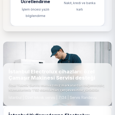
Ücretlendirme
Nakit, kredi ve banka
İşlem öncesi yazılı
kartı
bilgilendirme
İstanbul Electrolux cihazları: özel
Çamaşır Makinesi Servisi desteği
Özel Teknik Servis merkezimiz markalardan bağımsızdır;
hizmetlerimiz TSE standartları çerçevesinde yürütülür.
İstanbul | Özel teknik servis | 7/24 | Servis Randevu