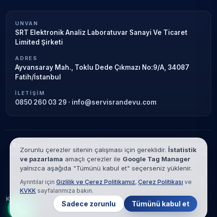
UNVAN
SRT Elektronik Analiz Laboratuvar Sanayi Ve Ticaret
Limited Şirketi
ADRES
Ayvansaray Mah., Toklu Dede Çıkmazı No:9/A, 34087
Fatih/İstanbul
İLETIŞIM
0850 260 03 29
·
info@servisrandevu.com
Bağımsız özel teknik servis.
Garanti süresi sona ermiş veya özel
Zorunlu çerezler sitenin çalışması için gereklidir.
İstatistik
servis kapsamındaki cihazlar için hizmet verilir. Marka adları yalnızca
ve pazarlama
amaçlı çerezler ile
Google Tag Manager
tanımlama amaçlıdır; yetkili servis ilişkisi bulunmamaktadır.
yalnızca aşağıda "Tümünü kabul et" seçerseniz yüklenir.
© 2026 SRT Elektronik Analiz Laboratuvar Sanayi Ve Ticaret Limited
Ayrıntılar için
Gizlilik ve Çerez Politikamız
,
Çerez Politikası
ve
Şirketi. Tüm hakları saklıdır.
KVKK
sayfalarımıza bakın.
KVKK
Gizlilik
Çerez Politikası
Hizmet Şartları
Sadece zorunlu
Tümünü kabul et