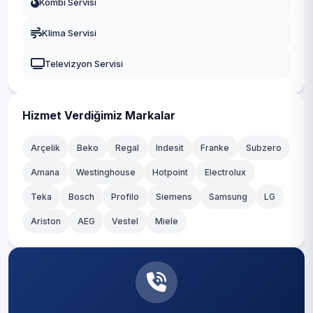
Kombi Servisi
Kadriye
Klima Servisi
Karaahmetli
Televizyon Servisi
Karapınar
Kayacık
Hizmet Verdiğimiz Markalar
Kızderbent
Arçelik
Beko
Regal
Indesit
Franke
Subzero
Nusretiye
Amana
Westinghouse
Hotpoint
Electrolux
Teka
Oluklu
Bosch
Profilo
Siemens
Samsung
LG
Ariston
AEG
Vestel
Miele
Osmaniye
Pazarköy
Safiye