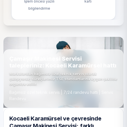
İşlem öncesi yazılı
kartı
bilgilendirme
Çamaşır Makinesi Servisi
talepleriniz: Kocaeli Karamürsel hattı
Markalardan bağımsız özel teknik servis olarak
çalışıyoruz; süreçlerimiz TSE standartlarına uygun şekilde
organize edilir.
Bağımsız özel teknik servis | 7/24 randevu hattı | Servis
Randevu
Kocaeli Karamürsel ve çevresinde
Çamaşır Makinesi Servisi: farklı