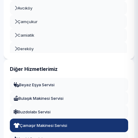
Avcıköy
Kartepe
Çamçukur
Körfez
Camiatik
Dereköy
Ereğli
Diğer Hizmetlerimiz
Fulacık
Beyaz Eşya Servisi
Hayriye
Bulaşık Makinesi Servisi
İhsaniye
Buzdolabı Servisi
İnebeyli
Çamaşır Makinesi Servisi
İsmailağa