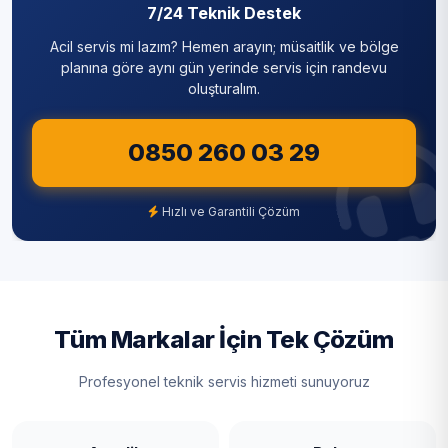
Semetler
7/24 Teknik Destek
Acil servis mi lazım? Hemen arayın; müsaitlik ve bölge
Suludere
planına göre aynı gün yerinde servis için randevu
oluşturalım.
Tahtalı
Tepeköy
0850 260 03 29
Yalakdere
Hızlı ve Garantili Çözüm
Tüm Markalar İçin Tek Çözüm
Profesyonel teknik servis hizmeti sunuyoruz