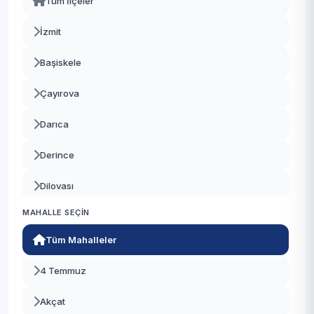
Tüm İlçeler
İzmit
Başiskele
Çayırova
Darıca
Derince
Dilovası
MAHALLE SEÇIN
Gebze
Tüm Mahalleler
Gölcük
4 Temmuz
Kandıra
Akçat
Karamürsel