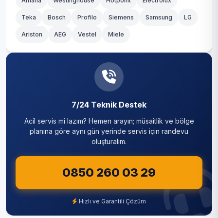
Amana
Westinghouse
Hotpoint
Electrolux
Teka
Tavas
Bosch
Profilo
Siemens
Samsung
LG
Ariston
AEG
Vestel
Miele
7/24 Teknik Destek
Acil servis mi lazım? Hemen arayın; müsaitlik ve bölge
planına göre aynı gün yerinde servis için randevu
oluşturalım.
0850 260 03 29
Hızlı ve Garantili Çözüm