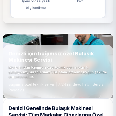
İşlem öncesi yazılı
kartı
bilgilendirme
Denizli için bağımsız özel Bulaşık
Makinesi Servisi
Markalardan bağımsız özel teknik servis olarak
çalışıyoruz; süreçlerimiz TSE standartlarına uygun şekilde
organize edilir.
Bağımsız özel teknik servis | 7/24 randevu hattı | Servis
Randevu
Denizli Genelinde Bulaşık Makinesi
Servisi: Tüm Markalar Cihazlarına Özel