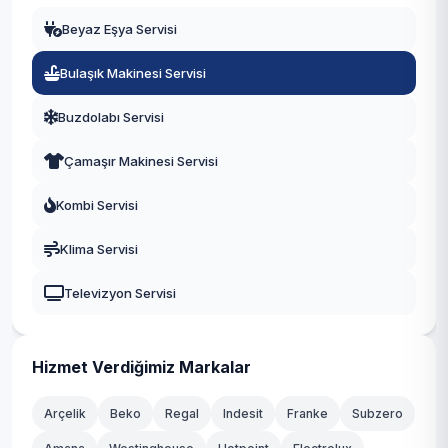
Beyaz Eşya Servisi
Buldan
Bulaşık Makinesi Servisi
Çal
Buzdolabı Servisi
Çameli
Çamaşır Makinesi Servisi
Çardak
Kombi Servisi
Çivril
Klima Servisi
Güney
Televizyon Servisi
Honaz
Kale
Hizmet Verdiğimiz Markalar
Sarayköy
Arçelik
Beko
Regal
Indesit
Franke
Subzero
Serinhisar