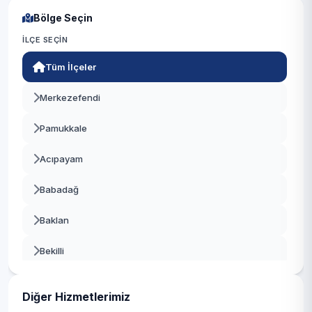
Bölge Seçin
İLÇE SEÇIN
Tüm İlçeler
Merkezefendi
Pamukkale
Acıpayam
Babadağ
Baklan
Bekilli
Beyağaç
Diğer Hizmetlerimiz
Bozkurt