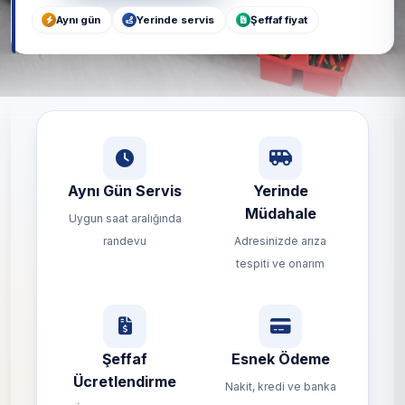
Aynı gün
Yerinde servis
Şeffaf fiyat
Aynı Gün Servis
Yerinde
Müdahale
Uygun saat aralığında
randevu
Adresinizde arıza
tespiti ve onarım
Şeffaf
Esnek Ödeme
Ücretlendirme
Nakit, kredi ve banka