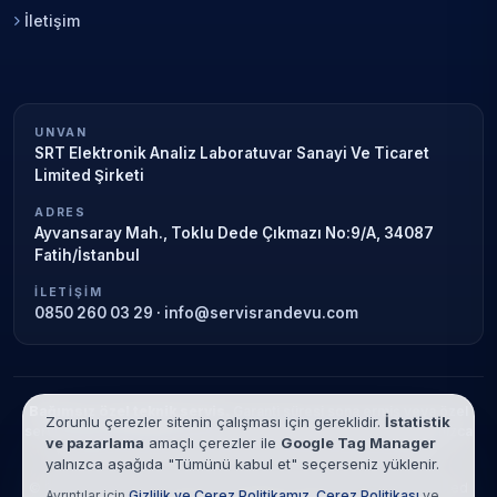
İletişim
UNVAN
SRT Elektronik Analiz Laboratuvar Sanayi Ve Ticaret
Limited Şirketi
ADRES
Ayvansaray Mah., Toklu Dede Çıkmazı No:9/A, 34087
Fatih/İstanbul
İLETIŞIM
0850 260 03 29
·
info@servisrandevu.com
Bağımsız özel teknik servis.
Garanti süresi sona ermiş veya özel
Zorunlu çerezler sitenin çalışması için gereklidir.
İstatistik
servis kapsamındaki cihazlar için hizmet verilir. Marka adları yalnızca
ve pazarlama
amaçlı çerezler ile
Google Tag Manager
tanımlama amaçlıdır; yetkili servis ilişkisi bulunmamaktadır.
yalnızca aşağıda "Tümünü kabul et" seçerseniz yüklenir.
© 2026 SRT Elektronik Analiz Laboratuvar Sanayi Ve Ticaret Limited
Ayrıntılar için
Gizlilik ve Çerez Politikamız
,
Çerez Politikası
ve