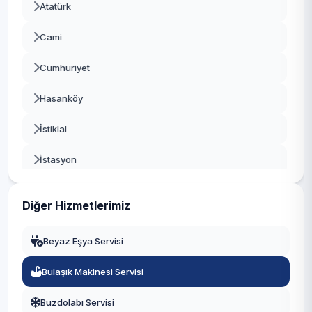
Atatürk
Kestel
Cami
Mudanya
Cumhuriyet
Mustafakemalpaşa
Hasanköy
Nilüfer
İstiklal
Orhaneli
İstasyon
Orhangazi
Kurtuluş
Osmangazi
Diğer Hizmetlerimiz
Yenidoğan
Yenişehir
Beyaz Eşya Servisi
Zafer
Yıldırım
Bulaşık Makinesi Servisi
Buzdolabı Servisi