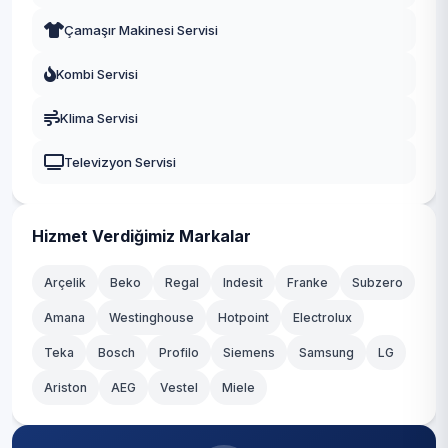
Çamaşır Makinesi Servisi
Kombi Servisi
Klima Servisi
Televizyon Servisi
Hizmet Verdiğimiz Markalar
Arçelik
Beko
Regal
Indesit
Franke
Subzero
Amana
Westinghouse
Hotpoint
Electrolux
Teka
Bosch
Profilo
Siemens
Samsung
LG
Ariston
AEG
Vestel
Miele