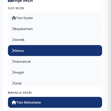
Bölge Seçin
İLÇE SEÇIN
Tüm İlçeler
Büyükorhan
Gemlik
Gürsu
Harmancık
İnegöl
İznik
MAHALLE SEÇIN
Karacabey
Tüm Mahalleler
Keles