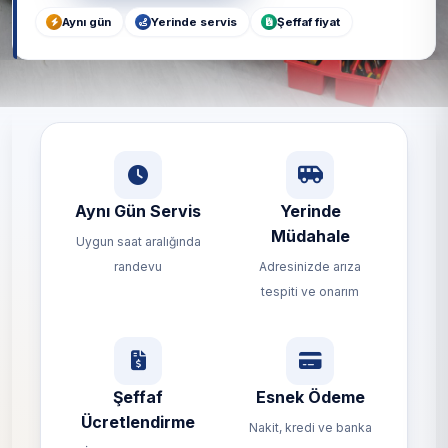
Aynı gün
Yerinde servis
Şeffaf fiyat
Aynı Gün Servis
Yerinde
Müdahale
Uygun saat aralığında
randevu
Adresinizde arıza
tespiti ve onarım
Şeffaf
Esnek Ödeme
Ücretlendirme
Nakit, kredi ve banka