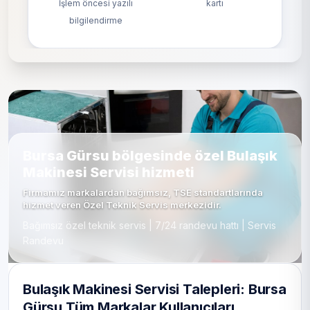
İşlem öncesi yazılı
kartı
bilgilendirme
Bursa Gürsu bölgesinde özel Bulaşık
Makinesi Servisi hizmeti
Firmamız markalardan bağımsız, TSE standartlarında
hizmet veren Özel Teknik Servis merkezidir.
Bağımsız özel teknik servis | 7/24 randevu hattı | Servis
Randevu
Bulaşık Makinesi Servisi Talepleri: Bursa
Gürsu Tüm Markalar Kullanıcıları