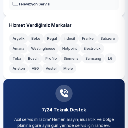
Televizyon Servisi
Sürmene
Tonya
Hizmet Verdiğimiz Markalar
Vakfıkebir
Arçelik
Beko
Regal
Indesit
Franke
Subzero
Yomra
Amana
Westinghouse
Hotpoint
Electrolux
Teka
Bosch
Profilo
Siemens
Samsung
LG
Ariston
AEG
Vestel
Miele
7/24 Teknik Destek
Acil servis mi lazım? Hemen arayın; müsaitlik ve bölge
planına göre aynı gün yerinde servis için randevu