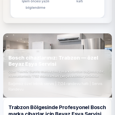
İşlem öncesi yazılı
kartı
bilgilendirme
Bosch cihazlarınız: Trabzon — özel
Beyaz Eşya Servisi
Özel Teknik Servis merkezimiz markalardan bağımsızdır;
hizmetlerimiz TSE standartları çerçevesinde yürütülür.
Bağımsız özel teknik servis | 7/24 randevu hattı | Servis
Randevu
Trabzon Bölgesinde Profesyonel Bosch
marka cihazlar için Beyaz Eşya Servisi