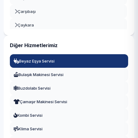
Çarşıbaşı
Çaykara
Dernekpazarı
Diğer Hizmetlerimiz
Düzköy
Beyaz Eşya Servisi
Hayrat
Bulaşık Makinesi Servisi
Köprübaşı
Buzdolabı Servisi
Maçka
Çamaşır Makinesi Servisi
Of
Kombi Servisi
Ortahisar
Klima Servisi
Şalpazarı