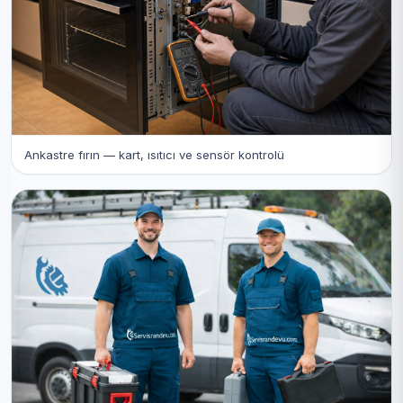
Ankastre fırın — kart, ısıtıcı ve sensör kontrolü