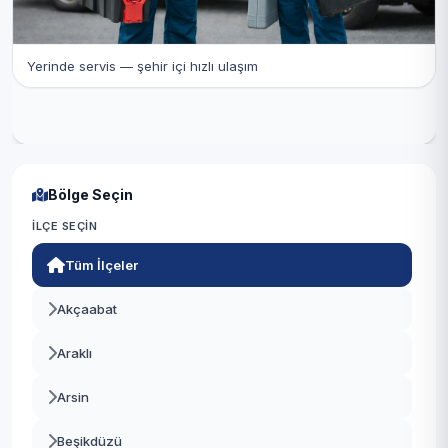
Yerinde servis — şehir içi hızlı ulaşım
Bölge Seçin
İLÇE SEÇIN
Tüm İlçeler
Akçaabat
Araklı
Arsin
Beşikdüzü