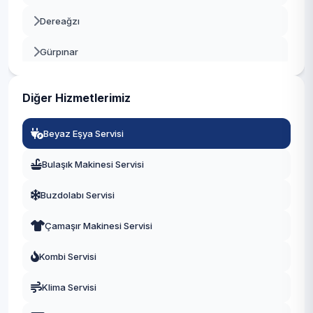
Dereağzı
Beyoğlu
Gürpınar
Büyükçekmece
Kavaklı
Çatalca
Diğer Hizmetlerimiz
Marmara
Çekmeköy
Beyaz Eşya Servisi
Sahil
Esenler
Bulaşık Makinesi Servisi
Yakuplu
Esenyurt
Buzdolabı Servisi
Eyüpsultan
Çamaşır Makinesi Servisi
Fatih
Kombi Servisi
Gaziosmanpaşa
Klima Servisi
Güngören