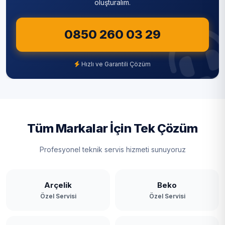
oluşturalım.
Sultangazi
0850 260 03 29
Şile
Şişli
Hızlı ve Garantili Çözüm
Tuzla
Ümraniye
Üsküdar
Tüm Markalar İçin Tek Çözüm
Zeytinburnu
Profesyonel teknik servis hizmeti sunuyoruz
Arçelik
Beko
Özel Servisi
Özel Servisi