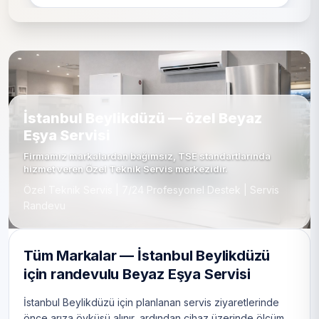
İstanbul Beylikdüzü — özel Beyaz
Eşya Servisi
Firmamız markalardan bağımsız, TSE standartlarında
hizmet veren Özel Teknik Servis merkezidir.
Özel Teknik Servis | 7/24 Profesyonel Destek | Servis
Randevu
Tüm Markalar — İstanbul Beylikdüzü
için randevulu Beyaz Eşya Servisi
İstanbul Beylikdüzü için planlanan servis ziyaretlerinde
önce arıza öyküsü alınır, ardından cihaz üzerinde ölçüm