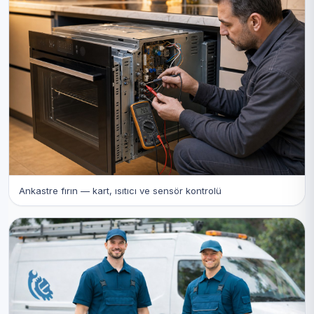
Ankastre fırın — kart, ısıtıcı ve sensör kontrolü