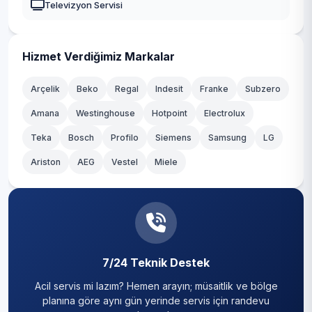
Televizyon Servisi
Kadıköy
Kağıthane
Hizmet Verdiğimiz Markalar
Kartal
Arçelik
Beko
Regal
Indesit
Franke
Subzero
Amana
Westinghouse
Hotpoint
Electrolux
Küçükçekmece
Teka
Bosch
Profilo
Siemens
Samsung
LG
Maltepe
Ariston
AEG
Vestel
Miele
Pendik
Sancaktepe
Sarıyer
7/24 Teknik Destek
Silivri
Acil servis mi lazım? Hemen arayın; müsaitlik ve bölge
Sultanbeyli
planına göre aynı gün yerinde servis için randevu