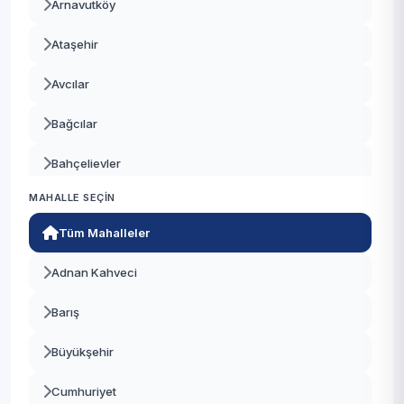
Arnavutköy
Ataşehir
Avcılar
Bağcılar
Bahçelievler
MAHALLE SEÇIN
Bakırköy
Tüm Mahalleler
Başakşehir
Adnan Kahveci
Bayrampaşa
Barış
Beşiktaş
Büyükşehir
Beykoz
Cumhuriyet
Beylikdüzü