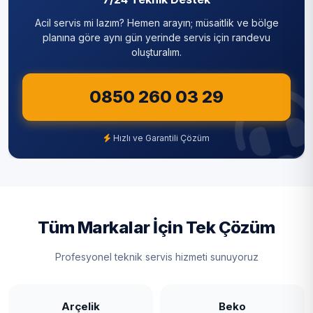
Silivri
Acil servis mi lazım? Hemen arayın; müsaitlik ve bölge
İshaklı
Sultanbeyli
planına göre aynı gün yerinde servis için randevu
oluşturalım.
Kanlıca
Sultangazi
Kavacık
0850 260 03 29
Şile
Kaynarca
Şişli
Hızlı ve Garantili Çözüm
Kılıçlı
Tuzla
Mahmutşevketpaşa
Ümraniye
Merkez
Üsküdar
Tüm Markalar İçin Tek Çözüm
Ortaçeşme
Zeytinburnu
Profesyonel teknik servis hizmeti sunuyoruz
Öğümce
Örnekköy
Arçelik
Beko