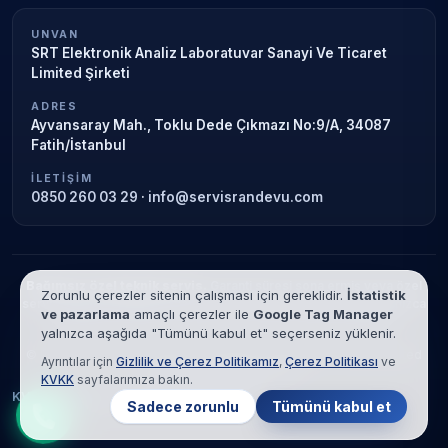
UNVAN
SRT Elektronik Analiz Laboratuvar Sanayi Ve Ticaret
Limited Şirketi
ADRES
Ayvansaray Mah., Toklu Dede Çıkmazı No:9/A, 34087
Fatih/İstanbul
İLETIŞIM
0850 260 03 29
·
info@servisrandevu.com
Bağımsız özel teknik servis.
Garanti süresi sona ermiş veya özel
Zorunlu çerezler sitenin çalışması için gereklidir.
İstatistik
servis kapsamındaki cihazlar için hizmet verilir. Marka adları yalnızca
ve pazarlama
amaçlı çerezler ile
Google Tag Manager
tanımlama amaçlıdır; yetkili servis ilişkisi bulunmamaktadır.
yalnızca aşağıda "Tümünü kabul et" seçerseniz yüklenir.
© 2026 SRT Elektronik Analiz Laboratuvar Sanayi Ve Ticaret Limited
Ayrıntılar için
Gizlilik ve Çerez Politikamız
,
Çerez Politikası
ve
Şirketi. Tüm hakları saklıdır.
KVKK
sayfalarımıza bakın.
KVKK
Gizlilik
Çerez Politikası
Hizmet Şartları
Sadece zorunlu
Tümünü kabul et