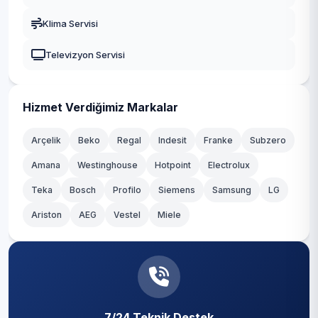
Çiğdem
Gaziosmanpaşa
Klima Servisi
Çiftlik
Güngören
Televizyon Servisi
Dereağzı
Kadıköy
Dereseki
Kağıthane
Hizmet Verdiğimiz Markalar
Elmalı
Kartal
Arçelik
Beko
Regal
Indesit
Franke
Subzero
Fatih
Amana
Westinghouse
Hotpoint
Electrolux
Küçükçekmece
Teka
Göksu
Bosch
Profilo
Siemens
Samsung
LG
Maltepe
Ariston
AEG
Vestel
Miele
Göllü
Pendik
Görele
Sancaktepe
Gümüşsuyu
Sarıyer
İncirköy
7/24 Teknik Destek