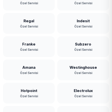
Özel Servisi
Özel Servisi
Paşabahçe
Paşamandıra
Regal
Indesit
Özel Servisi
Özel Servisi
Polonezköy
Poyrazköy
Franke
Subzero
Özel Servisi
Özel Servisi
Riva
Rüzgarlıbahçe
Amana
Westinghouse
Özel Servisi
Özel Servisi
Soğuksu
Tokatköy
Hotpoint
Electrolux
Yavuz Selim
Özel Servisi
Özel Servisi
Yeni Mahalle