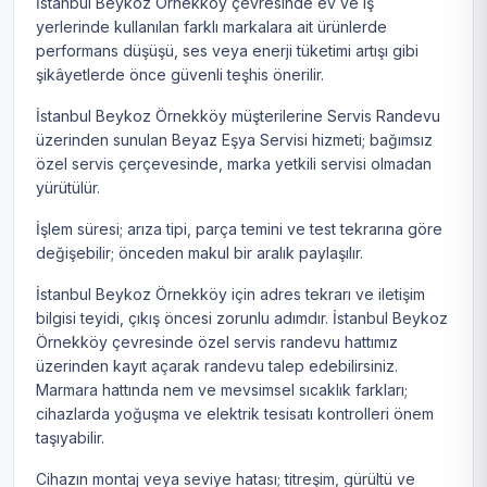
İstanbul Beykoz Örnekköy çevresinde ev ve iş
yerlerinde kullanılan farklı markalara ait ürünlerde
performans düşüşü, ses veya enerji tüketimi artışı gibi
şikâyetlerde önce güvenli teşhis önerilir.
İstanbul Beykoz Örnekköy müşterilerine Servis Randevu
üzerinden sunulan Beyaz Eşya Servisi hizmeti; bağımsız
özel servis çerçevesinde, marka yetkili servisi olmadan
yürütülür.
İşlem süresi; arıza tipi, parça temini ve test tekrarına göre
değişebilir; önceden makul bir aralık paylaşılır.
İstanbul Beykoz Örnekköy için adres tekrarı ve iletişim
bilgisi teyidi, çıkış öncesi zorunlu adımdır. İstanbul Beykoz
Örnekköy çevresinde özel servis randevu hattımız
üzerinden kayıt açarak randevu talep edebilirsiniz.
Marmara hattında nem ve mevsimsel sıcaklık farkları;
cihazlarda yoğuşma ve elektrik tesisatı kontrolleri önem
taşıyabilir.
Cihazın montaj veya seviye hatası; titreşim, gürültü ve