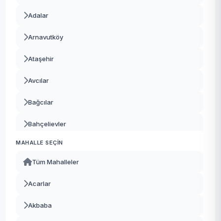
Adalar
Arnavutköy
Ataşehir
Avcılar
Bağcılar
Bahçelievler
MAHALLE SEÇIN
Bakırköy
Tüm Mahalleler
Başakşehir
Acarlar
Bayrampaşa
Akbaba
Beşiktaş