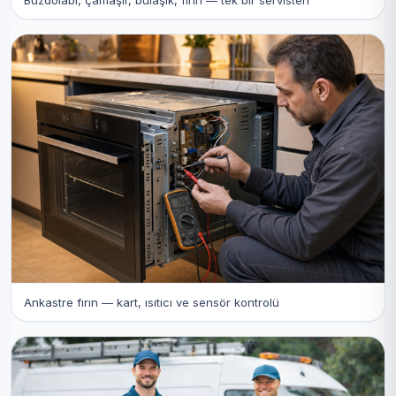
Ankastre fırın — kart, ısıtıcı ve sensör kontrolü