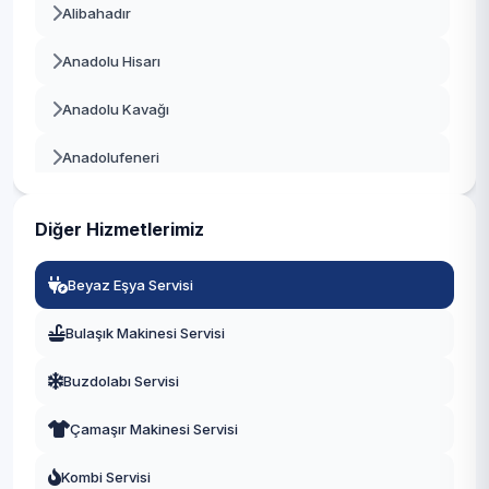
Alibahadır
Beykoz
Anadolu Hisarı
Beylikdüzü
Anadolu Kavağı
Beyoğlu
Anadolufeneri
Büyükçekmece
Baklacı
Çatalca
Diğer Hizmetlerimiz
Bozhane
Çekmeköy
Beyaz Eşya Servisi
Çubuklu
Esenler
Bulaşık Makinesi Servisi
Cumhuriyet
Esenyurt
Buzdolabı Servisi
Çamlıbahçe
Eyüpsultan
Çamaşır Makinesi Servisi
Çengeldere
Fatih
Kombi Servisi