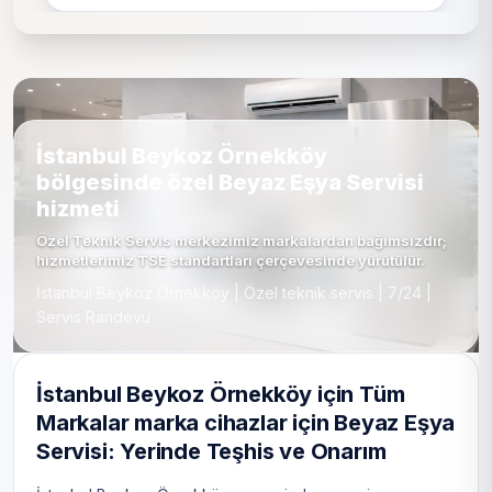
İstanbul Beykoz Örnekköy
bölgesinde özel Beyaz Eşya Servisi
hizmeti
Özel Teknik Servis merkezimiz markalardan bağımsızdır;
hizmetlerimiz TSE standartları çerçevesinde yürütülür.
İstanbul Beykoz Örnekköy | Özel teknik servis | 7/24 |
Servis Randevu
İstanbul Beykoz Örnekköy için Tüm
Markalar marka cihazlar için Beyaz Eşya
Servisi: Yerinde Teşhis ve Onarım