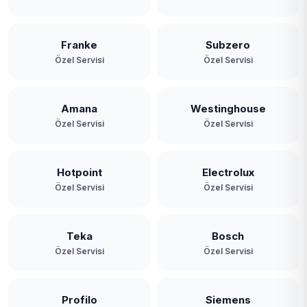
Polonezköy
Poyrazköy
Franke
Subzero
Özel Servisi
Özel Servisi
Riva
Rüzgarlıbahçe
Amana
Westinghouse
Özel Servisi
Özel Servisi
Soğuksu
Tokatköy
Hotpoint
Electrolux
Yavuz Selim
Özel Servisi
Özel Servisi
Yeni Mahalle
Teka
Bosch
Zerzavatçı
Özel Servisi
Özel Servisi
Profilo
Siemens