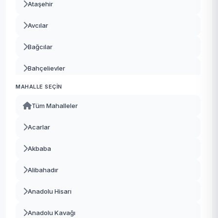
Ataşehir
Avcılar
Bağcılar
Bahçelievler
MAHALLE SEÇIN
Bakırköy
Tüm Mahalleler
Başakşehir
Acarlar
Bayrampaşa
Akbaba
Beşiktaş
Alibahadır
Beykoz
Anadolu Hisarı
Beylikdüzü
Anadolu Kavağı