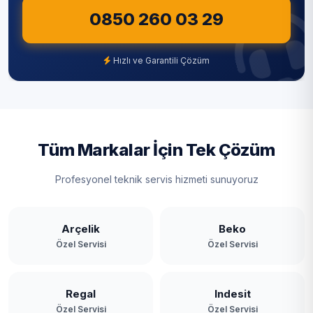
Kavacık
0850 260 03 29
Şile
Kaynarca
Şişli
Hızlı ve Garantili Çözüm
Kılıçlı
Tuzla
Mahmutşevketpaşa
Ümraniye
Merkez
Üsküdar
Tüm Markalar İçin Tek Çözüm
Ortaçeşme
Zeytinburnu
Profesyonel teknik servis hizmeti sunuyoruz
Öğümce
Örnekköy
Arçelik
Beko
Özel Servisi
Özel Servisi
Paşabahçe
Paşamandıra
Regal
Indesit
Özel Servisi
Özel Servisi