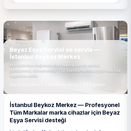
Beyaz Eşya Servisi ve servis —
İstanbul Beykoz Merkez
Markalardan bağımsız özel teknik servis olarak
çalışıyoruz; süreçlerimiz TSE standartlarına uygun şekilde
organize edilir.
Servis Randevu | Özel teknik servis | 7/24 iletişim
İstanbul Beykoz Merkez — Profesyonel
Tüm Markalar marka cihazlar için Beyaz
Eşya Servisi desteği