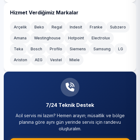
Dereseki
Kağıthane
Hizmet Verdiğimiz Markalar
Elmalı
Kartal
Arçelik
Beko
Regal
Indesit
Franke
Subzero
Fatih
Amana
Westinghouse
Hotpoint
Electrolux
Küçükçekmece
Teka
Göksu
Bosch
Profilo
Siemens
Samsung
LG
Maltepe
Ariston
AEG
Vestel
Miele
Göllü
Pendik
Görele
Sancaktepe
Gümüşsuyu
Sarıyer
İncirköy
7/24 Teknik Destek
Silivri
Acil servis mi lazım? Hemen arayın; müsaitlik ve bölge
İshaklı
Sultanbeyli
planına göre aynı gün yerinde servis için randevu
oluşturalım.
Kanlıca
Sultangazi