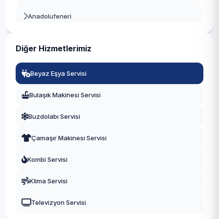
Beyoğlu
Anadolufeneri
Büyükçekmece
Baklacı
Çatalca
Diğer Hizmetlerimiz
Bozhane
Çekmeköy
Beyaz Eşya Servisi
Çubuklu
Esenler
Bulaşık Makinesi Servisi
Cumhuriyet
Esenyurt
Buzdolabı Servisi
Çamlıbahçe
Eyüpsultan
Çamaşır Makinesi Servisi
Çengeldere
Fatih
Kombi Servisi
Çiğdem
Gaziosmanpaşa
Klima Servisi
Çiftlik
Güngören
Televizyon Servisi
Dereağzı
Kadıköy