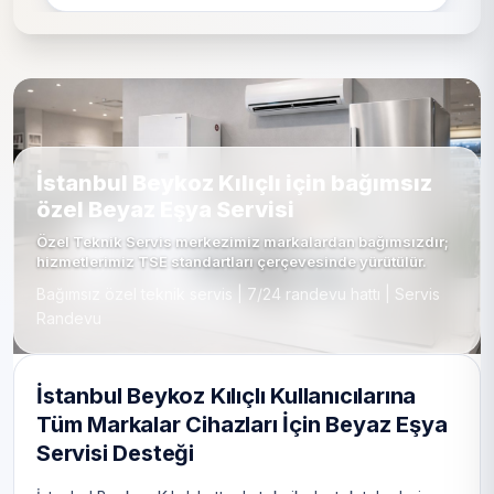
İstanbul Beykoz Kılıçlı için bağımsız
özel Beyaz Eşya Servisi
Özel Teknik Servis merkezimiz markalardan bağımsızdır;
hizmetlerimiz TSE standartları çerçevesinde yürütülür.
Bağımsız özel teknik servis | 7/24 randevu hattı | Servis
Randevu
İstanbul Beykoz Kılıçlı Kullanıcılarına
Tüm Markalar Cihazları İçin Beyaz Eşya
Servisi Desteği