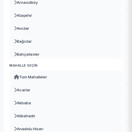
Arnavutköy
Ataşehir
Avcılar
Bağcılar
Bahçelievler
MAHALLE SEÇIN
Bakırköy
Tüm Mahalleler
Başakşehir
Acarlar
Bayrampaşa
Akbaba
Beşiktaş
Alibahadır
Beykoz
Anadolu Hisarı