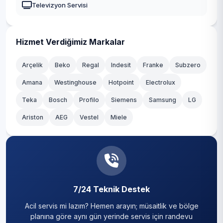
Televizyon Servisi
Dereağzı
Kadıköy
Dereseki
Kağıthane
Hizmet Verdiğimiz Markalar
Elmalı
Kartal
Arçelik
Beko
Regal
Indesit
Franke
Subzero
Fatih
Amana
Westinghouse
Hotpoint
Electrolux
Küçükçekmece
Teka
Göksu
Bosch
Profilo
Siemens
Samsung
LG
Maltepe
Ariston
AEG
Vestel
Miele
Göllü
Pendik
Görele
Sancaktepe
Gümüşsuyu
Sarıyer
İncirköy
7/24 Teknik Destek
Silivri
Acil servis mi lazım? Hemen arayın; müsaitlik ve bölge
İshaklı
Sultanbeyli
planına göre aynı gün yerinde servis için randevu