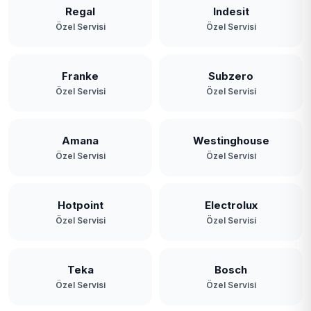
Paşamandıra
Regal
Indesit
Özel Servisi
Özel Servisi
Polonezköy
Poyrazköy
Franke
Subzero
Özel Servisi
Özel Servisi
Riva
Rüzgarlıbahçe
Amana
Westinghouse
Özel Servisi
Özel Servisi
Soğuksu
Tokatköy
Hotpoint
Electrolux
Yavuz Selim
Özel Servisi
Özel Servisi
Yeni Mahalle
Teka
Bosch
Zerzavatçı
Özel Servisi
Özel Servisi