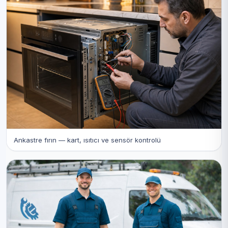
Ankastre fırın — kart, ısıtıcı ve sensör kontrolü