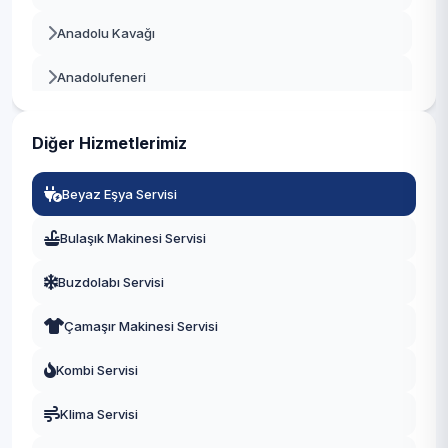
Beylikdüzü
Anadolu Kavağı
Beyoğlu
Anadolufeneri
Büyükçekmece
Baklacı
Çatalca
Diğer Hizmetlerimiz
Bozhane
Çekmeköy
Beyaz Eşya Servisi
Çubuklu
Esenler
Bulaşık Makinesi Servisi
Cumhuriyet
Esenyurt
Buzdolabı Servisi
Çamlıbahçe
Eyüpsultan
Çamaşır Makinesi Servisi
Çengeldere
Fatih
Kombi Servisi
Çiğdem
Gaziosmanpaşa
Klima Servisi
Çiftlik
Güngören