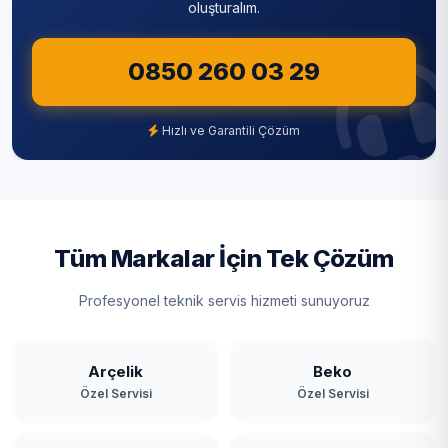
oluşturalım.
Kanlıca
Sultangazi
Kavacık
0850 260 03 29
Şile
Kaynarca
Şişli
Hızlı ve Garantili Çözüm
Kılıçlı
Tuzla
Mahmutşevketpaşa
Ümraniye
Merkez
Üsküdar
Tüm Markalar İçin Tek Çözüm
Ortaçeşme
Zeytinburnu
Profesyonel teknik servis hizmeti sunuyoruz
Öğümce
Örnekköy
Arçelik
Beko
Özel Servisi
Özel Servisi
Paşabahçe