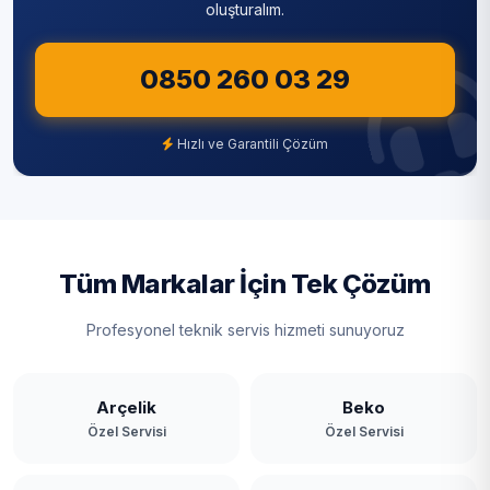
oluşturalım.
Kanlıca
Sultangazi
Kavacık
0850 260 03 29
Şile
Kaynarca
Şişli
Hızlı ve Garantili Çözüm
Kılıçlı
Tuzla
Mahmutşevketpaşa
Ümraniye
Merkez
Üsküdar
Tüm Markalar İçin Tek Çözüm
Ortaçeşme
Zeytinburnu
Profesyonel teknik servis hizmeti sunuyoruz
Öğümce
Örnekköy
Arçelik
Beko
Özel Servisi
Özel Servisi
Paşabahçe