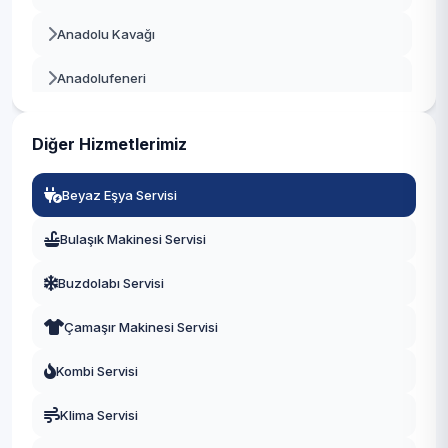
Beylikdüzü
Anadolu Kavağı
Beyoğlu
Anadolufeneri
Büyükçekmece
Baklacı
Çatalca
Diğer Hizmetlerimiz
Bozhane
Çekmeköy
Beyaz Eşya Servisi
Çubuklu
Esenler
Bulaşık Makinesi Servisi
Cumhuriyet
Esenyurt
Buzdolabı Servisi
Çamlıbahçe
Eyüpsultan
Çamaşır Makinesi Servisi
Çengeldere
Fatih
Kombi Servisi
Çiğdem
Gaziosmanpaşa
Klima Servisi
Çiftlik
Güngören