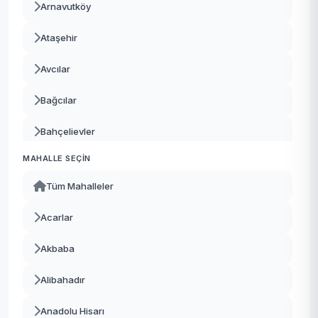
Arnavutköy
Ataşehir
Avcılar
Bağcılar
Bahçelievler
MAHALLE SEÇIN
Bakırköy
Tüm Mahalleler
Başakşehir
Acarlar
Bayrampaşa
Akbaba
Beşiktaş
Alibahadır
Beykoz
Anadolu Hisarı