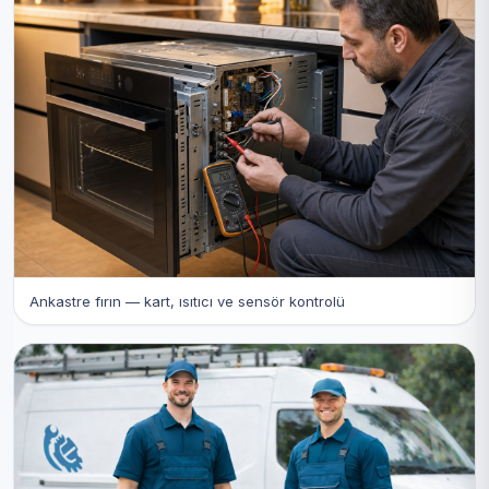
Ankastre fırın — kart, ısıtıcı ve sensör kontrolü