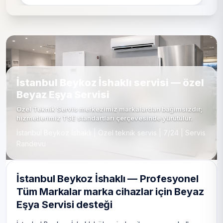
İstanbul Beykoz İshaklı servisi — özel
Beyaz Eşya Servisi
Özel Teknik Servis merkezimiz markalardan bağımsızdır;
hizmetlerimiz TSE standartları çerçevesinde yürütülür.
İstanbul Beykoz İshaklı | Özel teknik servis | 7/24 | Servis
Randevu
İstanbul Beykoz İshaklı — Profesyonel
Tüm Markalar marka cihazlar için Beyaz
Eşya Servisi desteği