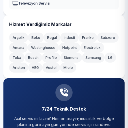
Televizyon Servisi
Dereağzı
Kadıköy
Dereseki
Kağıthane
Hizmet Verdiğimiz Markalar
Elmalı
Kartal
Arçelik
Beko
Regal
Indesit
Franke
Subzero
Fatih
Amana
Westinghouse
Hotpoint
Electrolux
Küçükçekmece
Teka
Göksu
Bosch
Profilo
Siemens
Samsung
LG
Maltepe
Ariston
AEG
Vestel
Miele
Göllü
Pendik
Görele
Sancaktepe
Gümüşsuyu
Sarıyer
İncirköy
7/24 Teknik Destek
Silivri
Acil servis mi lazım? Hemen arayın; müsaitlik ve bölge
İshaklı
Sultanbeyli
planına göre aynı gün yerinde servis için randevu