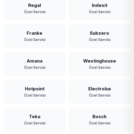
Paşamandıra
Regal
Indesit
Özel Servisi
Özel Servisi
Polonezköy
Poyrazköy
Franke
Subzero
Özel Servisi
Özel Servisi
Riva
Rüzgarlıbahçe
Amana
Westinghouse
Özel Servisi
Özel Servisi
Soğuksu
Tokatköy
Hotpoint
Electrolux
Yavuz Selim
Özel Servisi
Özel Servisi
Yeni Mahalle
Teka
Bosch
Zerzavatçı
Özel Servisi
Özel Servisi