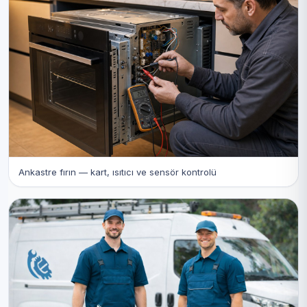
Ankastre fırın — kart, ısıtıcı ve sensör kontrolü