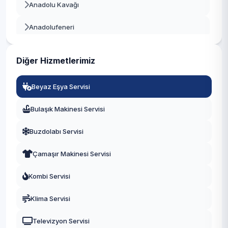
Anadolu Kavağı
Beyoğlu
Anadolufeneri
Büyükçekmece
Baklacı
Çatalca
Diğer Hizmetlerimiz
Bozhane
Çekmeköy
Beyaz Eşya Servisi
Çubuklu
Esenler
Bulaşık Makinesi Servisi
Cumhuriyet
Esenyurt
Buzdolabı Servisi
Çamlıbahçe
Eyüpsultan
Çamaşır Makinesi Servisi
Çengeldere
Fatih
Kombi Servisi
Çiğdem
Gaziosmanpaşa
Klima Servisi
Çiftlik
Güngören
Televizyon Servisi