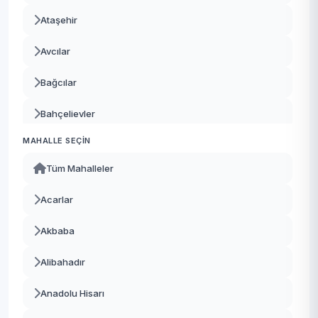
Ataşehir
Avcılar
Bağcılar
Bahçelievler
MAHALLE SEÇIN
Bakırköy
Tüm Mahalleler
Başakşehir
Acarlar
Bayrampaşa
Akbaba
Beşiktaş
Alibahadır
Beykoz
Anadolu Hisarı
Beylikdüzü