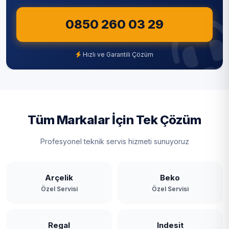
Sultangazi
Kavacık
0850 260 03 29
Şile
Kaynarca
Şişli
Hızlı ve Garantili Çözüm
Kılıçlı
Tuzla
Mahmutşevketpaşa
Ümraniye
Merkez
Üsküdar
Tüm Markalar İçin Tek Çözüm
Ortaçeşme
Zeytinburnu
Profesyonel teknik servis hizmeti sunuyoruz
Öğümce
Örnekköy
Arçelik
Beko
Özel Servisi
Özel Servisi
Paşabahçe
Paşamandıra
Regal
Indesit