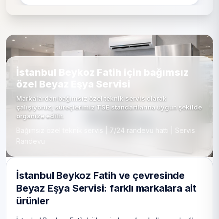
İstanbul Beykoz Fatih için bağımsız
özel Beyaz Eşya Servisi
Markalardan bağımsız özel teknik servis olarak
çalışıyoruz; süreçlerimiz TSE standartlarına uygun şekilde
organize edilir.
Bağımsız özel teknik servis | 7/24 randevu hattı | Servis
Randevu
İstanbul Beykoz Fatih ve çevresinde
Beyaz Eşya Servisi: farklı markalara ait
ürünler