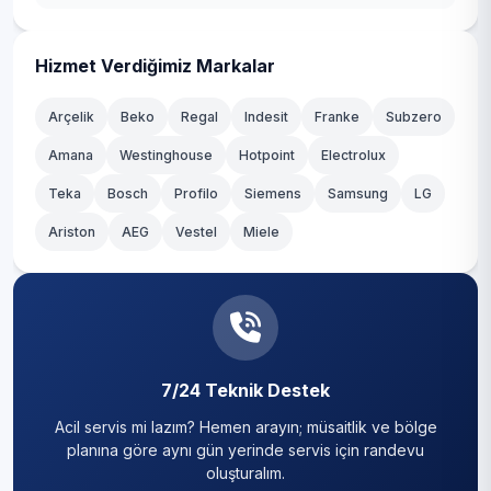
Dereağzı
Kadıköy
Dereseki
Kağıthane
Hizmet Verdiğimiz Markalar
Elmalı
Kartal
Arçelik
Beko
Regal
Indesit
Franke
Subzero
Fatih
Amana
Westinghouse
Hotpoint
Electrolux
Küçükçekmece
Teka
Göksu
Bosch
Profilo
Siemens
Samsung
LG
Maltepe
Ariston
AEG
Vestel
Miele
Göllü
Pendik
Görele
Sancaktepe
Gümüşsuyu
Sarıyer
İncirköy
7/24 Teknik Destek
Silivri
Acil servis mi lazım? Hemen arayın; müsaitlik ve bölge
İshaklı
Sultanbeyli
planına göre aynı gün yerinde servis için randevu
oluşturalım.
Kanlıca