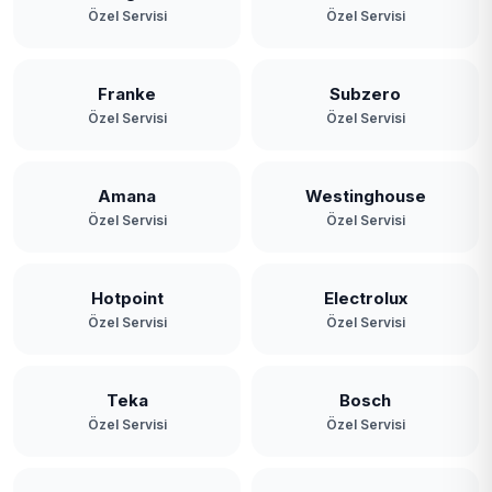
Özel Servisi
Özel Servisi
Polonezköy
Poyrazköy
Franke
Subzero
Özel Servisi
Özel Servisi
Riva
Rüzgarlıbahçe
Amana
Westinghouse
Özel Servisi
Özel Servisi
Soğuksu
Tokatköy
Hotpoint
Electrolux
Yavuz Selim
Özel Servisi
Özel Servisi
Yeni Mahalle
Teka
Bosch
Zerzavatçı
Özel Servisi
Özel Servisi