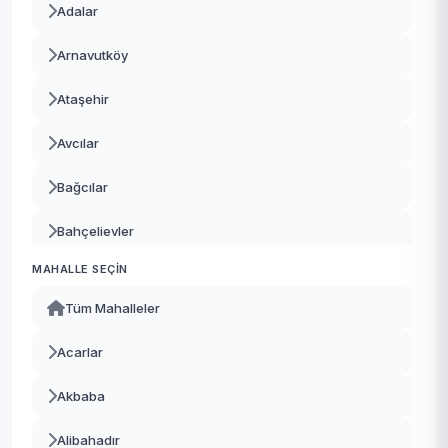
Adalar
Arnavutköy
Ataşehir
Avcılar
Bağcılar
Bahçelievler
MAHALLE SEÇIN
Bakırköy
Tüm Mahalleler
Başakşehir
Acarlar
Bayrampaşa
Akbaba
Beşiktaş
Alibahadır