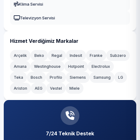
Klima Servisi
Çiftlik
Güngören
Televizyon Servisi
Dereağzı
Kadıköy
Dereseki
Kağıthane
Hizmet Verdiğimiz Markalar
Elmalı
Kartal
Arçelik
Beko
Regal
Indesit
Franke
Subzero
Fatih
Amana
Westinghouse
Hotpoint
Electrolux
Küçükçekmece
Teka
Göksu
Bosch
Profilo
Siemens
Samsung
LG
Maltepe
Ariston
AEG
Vestel
Miele
Göllü
Pendik
Görele
Sancaktepe
Gümüşsuyu
Sarıyer
İncirköy
7/24 Teknik Destek
Silivri