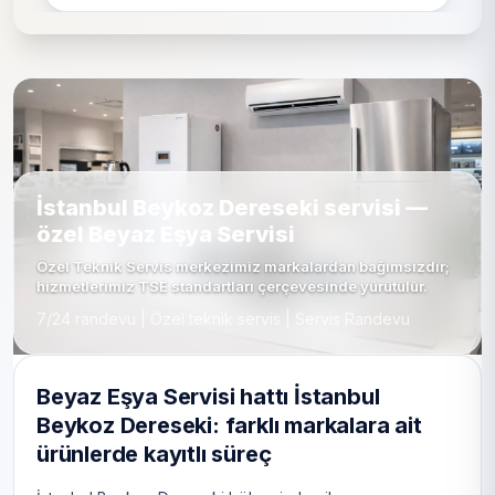
İstanbul Beykoz Dereseki servisi —
özel Beyaz Eşya Servisi
Özel Teknik Servis merkezimiz markalardan bağımsızdır;
hizmetlerimiz TSE standartları çerçevesinde yürütülür.
7/24 randevu | Özel teknik servis | Servis Randevu
Beyaz Eşya Servisi hattı İstanbul
Beykoz Dereseki: farklı markalara ait
ürünlerde kayıtlı süreç