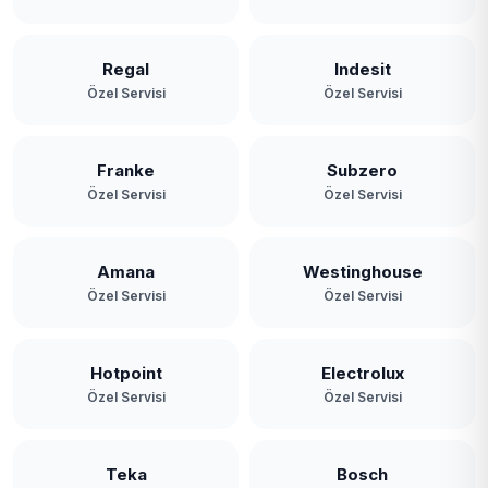
Paşabahçe
Paşamandıra
Regal
Indesit
Özel Servisi
Özel Servisi
Polonezköy
Poyrazköy
Franke
Subzero
Özel Servisi
Özel Servisi
Riva
Rüzgarlıbahçe
Amana
Westinghouse
Özel Servisi
Özel Servisi
Soğuksu
Tokatköy
Hotpoint
Electrolux
Yavuz Selim
Özel Servisi
Özel Servisi
Yeni Mahalle
Teka
Bosch