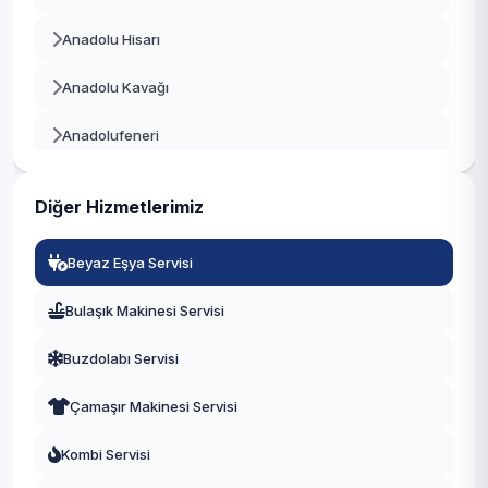
Beykoz
Anadolu Hisarı
Beylikdüzü
Anadolu Kavağı
Beyoğlu
Anadolufeneri
Büyükçekmece
Baklacı
Çatalca
Diğer Hizmetlerimiz
Bozhane
Çekmeköy
Beyaz Eşya Servisi
Çubuklu
Esenler
Bulaşık Makinesi Servisi
Cumhuriyet
Esenyurt
Buzdolabı Servisi
Çamlıbahçe
Eyüpsultan
Çamaşır Makinesi Servisi
Çengeldere
Fatih
Kombi Servisi
Çiğdem
Gaziosmanpaşa