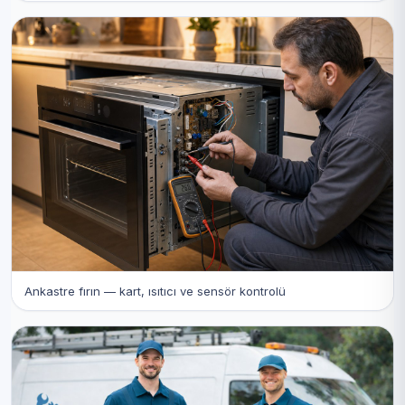
Ankastre fırın — kart, ısıtıcı ve sensör kontrolü