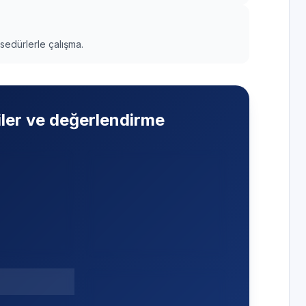
edürlerle çalışma.
iler ve değerlendirme
Soğutmuyor veya
r veya
dondurmuyor
—
yor
— Pompa,
Soğutma devresi; gaz,
ınç anahtarı ve
fan, sensör ve
tı sırasıyla ele
kompresör hattı birlikte
kontrol edilir.
yarıda
Anormal ses ve
 Su girişi,