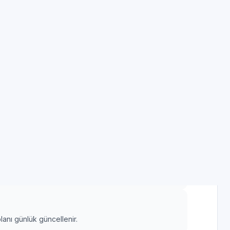
ı bölgesinde farklı markalara ait ürünlerde
mını benimseriz.
luk doğrulanmış parça kullanımı hedeflenir.
rlikte değerlendirilir.
 ile desteklenir.
lanı günlük güncellenir.