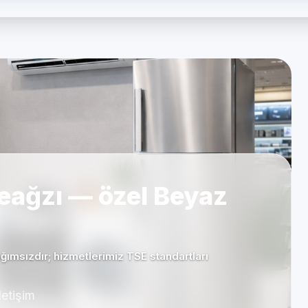
eağzı — özel Beyaz
ımsızdır; hizmetlerimiz TSE standartları
letişim