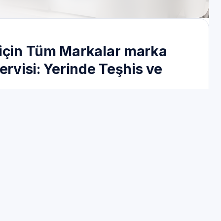
 için Tüm Markalar marka
ervisi: Yerinde Teşhis ve
 ve kullanım yoğunluğu; parça bulunabilirliği
zı bölgesinde Beyaz Eşya Servisi süreçlerinde
uygulama sırasını izleriz.
larda teşhisi doğrulamak için önerilebilir.
igasyonu ve park uyarısı önceden paylaşılır.