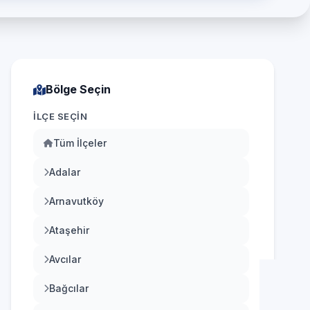
Bölge Seçin
İLÇE SEÇIN
Tüm İlçeler
Adalar
Arnavutköy
Ataşehir
Avcılar
Bağcılar