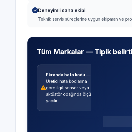
Deneyimli saha ekibi:
Teknik servis süreçlerine uygun ekipman ve pros
Tüm Markalar — Tipik belirt
Ekranda hata kodu
—
Su almıyo
Üretici hata kodlarına
boşaltmı
göre ilgili sensör veya
filtre, bas
aktüatör odağında ölçüm
kontrol kar
yapılır.
alınır.
Program 
Kazan dönmüyor veya
kesiliyor
—