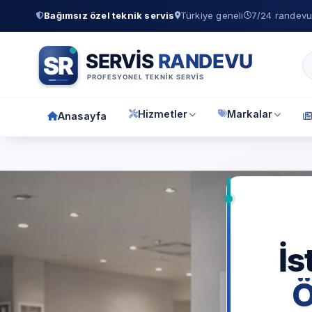
Bağımsız özel teknik servis
Türkiye geneli
7/24 randevu 
Hizmetler
Markalar
Anasayfa
Anas
İs
Ö