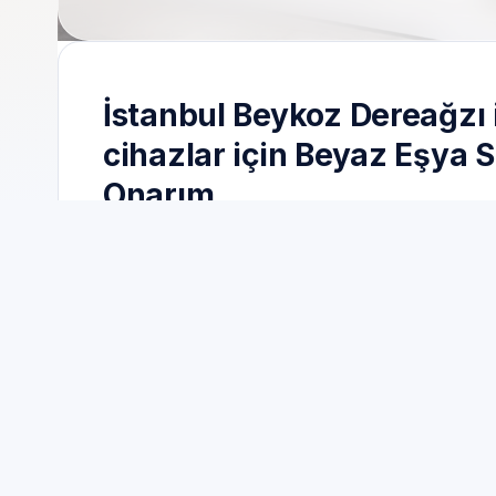
İstanbul Beykoz Dereağzı
cihazlar için Beyaz Eşya S
Onarım
İstanbul Beykoz Dereağzı bölgesinde cihaz yaşı
ve onarım süresini doğrudan etkiler.
Servis Randevu olarak İstanbul Beykoz Dereağ
önce net bilgilendirme, sonra onay ve ardından 
Onarım sonrası kısa süreli gözlem; aralıklı arıza
İstanbul Beykoz Dereağzı bölgesinde sokak nav