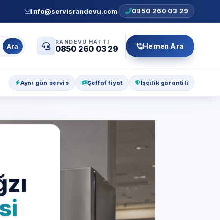
0850 260 03 29
info@servisrandevu.com
·
RANDEVU HATTI
Hemen Ara
Ara
0850 260 03 29
Aynı gün servis
Şeffaf fiyat
İşçilik garantili
ğzı
si