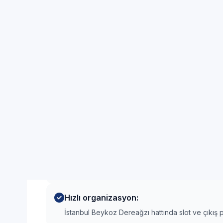
Servis Randevu olarak İstanbul Beykoz Dereağz
önce güvenli teşhis, sonra onaylı işlem yaklaşı
Uyumlu parça ve işçilik:
Orijinal veya üretici standartlarına yakın, uyumlu
Şeffaf ücretlendirme:
Fiyat; arıza tipi, parça temini ve işçilik süresiyle bi
Test ve kapanış:
İşlem sonrası test; gerekirse kısa kullanım gözlemi
Hızlı organizasyon:
İstanbul Beykoz Dereağzı hattında slot ve çıkış p