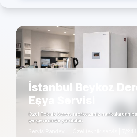
İstanbul Beykoz Der
Eşya Servisi
Özel Teknik Servis merkezimiz markalardan bağ
çerçevesinde yürütülür.
Servis Randevu | Özel teknik servis | 7/24 i