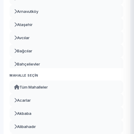
Arnavutköy
Ataşehir
Avcılar
Bağcılar
Bahçelievler
MAHALLE SEÇIN
Bakırköy
Tüm Mahalleler
Başakşehir
Acarlar
Bayrampaşa
Akbaba
Beşiktaş
Alibahadır
Beykoz