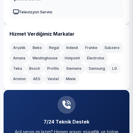
Çiftlik
Güngören
Televizyon Servisi
Dereağzı
Kadıköy
Dereseki
Kağıthane
Hizmet Verdiğimiz Markalar
Elmalı
Kartal
Arçelik
Beko
Regal
Indesit
Franke
Subzero
Fatih
Amana
Westinghouse
Hotpoint
Electrolux
Küçükçekmece
Teka
Göksu
Bosch
Profilo
Siemens
Samsung
LG
Maltepe
Ariston
AEG
Vestel
Miele
Göllü
Pendik
Görele
Sancaktepe
Gümüşsuyu
Sarıyer
İncirköy
7/24 Teknik Destek
Silivri
Acil servis mi lazım? Hemen arayın; müsaitlik ve bölge