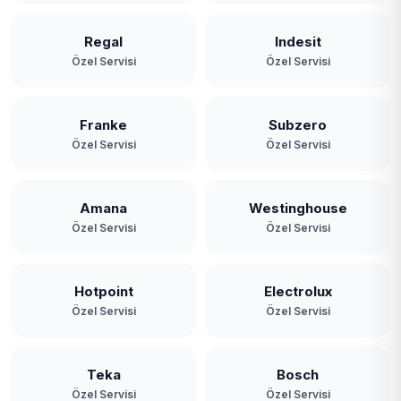
Paşamandıra
Regal
Indesit
Özel Servisi
Özel Servisi
Polonezköy
Poyrazköy
Franke
Subzero
Özel Servisi
Özel Servisi
Riva
Rüzgarlıbahçe
Amana
Westinghouse
Özel Servisi
Özel Servisi
Soğuksu
Tokatköy
Hotpoint
Electrolux
Yavuz Selim
Özel Servisi
Özel Servisi
Yeni Mahalle
Teka
Bosch
Zerzavatçı
Özel Servisi
Özel Servisi