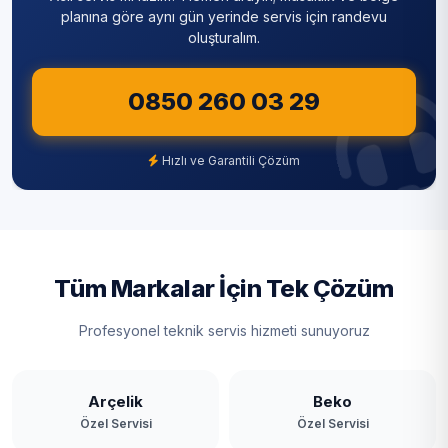
İshaklı
Sultanbeyli
planına göre aynı gün yerinde servis için randevu
oluşturalım.
Kanlıca
Sultangazi
Kavacık
0850 260 03 29
Şile
Kaynarca
Şişli
Hızlı ve Garantili Çözüm
Kılıçlı
Tuzla
Mahmutşevketpaşa
Ümraniye
Merkez
Üsküdar
Tüm Markalar İçin Tek Çözüm
Ortaçeşme
Zeytinburnu
Profesyonel teknik servis hizmeti sunuyoruz
Öğümce
Örnekköy
Arçelik
Beko
Özel Servisi
Özel Servisi
Paşabahçe