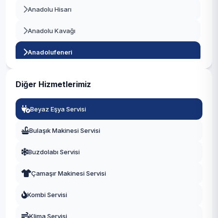
Anadolu Hisarı
Beylikdüzü
Anadolu Kavağı
Beyoğlu
Anadolufeneri
Büyükçekmece
Baklacı
Çatalca
Diğer Hizmetlerimiz
Bozhane
Çekmeköy
Beyaz Eşya Servisi
Çubuklu
Esenler
Bulaşık Makinesi Servisi
Cumhuriyet
Esenyurt
Buzdolabı Servisi
Çamlıbahçe
Eyüpsultan
Çamaşır Makinesi Servisi
Çengeldere
Fatih
Kombi Servisi
Çiğdem
Gaziosmanpaşa
Klima Servisi