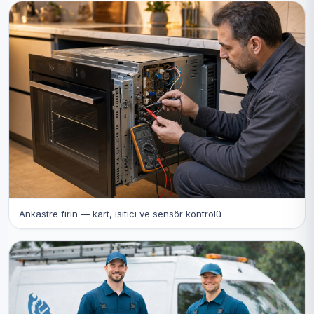
Ankastre fırın — kart, ısıtıcı ve sensör kontrolü