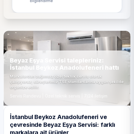
bilgilendirme
Beyaz Eşya Servisi talepleriniz:
İstanbul Beykoz Anadolufeneri hattı
Markalardan bağımsız özel teknik servis olarak
çalışıyoruz; süreçlerimiz TSE standartlarına uygun şekilde
organize edilir.
Servis Randevu | Özel teknik servis | 7/24 iletişim
İstanbul Beykoz Anadolufeneri ve
çevresinde Beyaz Eşya Servisi: farklı
markalara ait ürünler