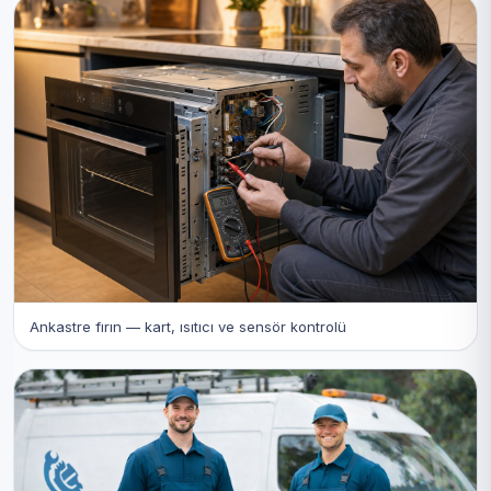
Ankastre fırın — kart, ısıtıcı ve sensör kontrolü