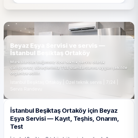
Beyaz Eşya Servisi ve servis —
İstanbul Beşiktaş Ortaköy
Markalardan bağımsız özel teknik servis olarak
çalışıyoruz; süreçlerimiz TSE standartlarına uygun şekilde
organize edilir.
İstanbul Beşiktaş Ortaköy | Özel teknik servis | 7/24 |
Servis Randevu
İstanbul Beşiktaş Ortaköy için Beyaz
Eşya Servisi — Kayıt, Teşhis, Onarım,
Test