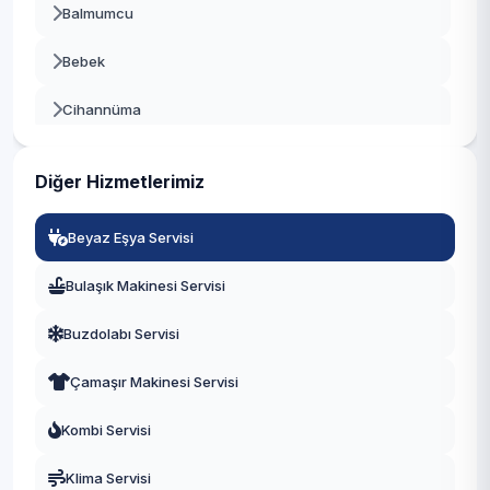
Balmumcu
Beylikdüzü
Bebek
Beyoğlu
Cihannüma
Büyükçekmece
Dikilitaş
Çatalca
Diğer Hizmetlerimiz
Etiler
Çekmeköy
Beyaz Eşya Servisi
Gayrettepe
Esenler
Bulaşık Makinesi Servisi
Konaklar
Esenyurt
Buzdolabı Servisi
Kuruçeşme
Eyüpsultan
Çamaşır Makinesi Servisi
Kültür
Fatih
Kombi Servisi
Levazım
Gaziosmanpaşa
Klima Servisi