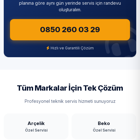
Sultanbeyli
planına göre aynı gün yerinde servis için randevu
oluşturalım.
Sultangazi
0850 260 03 29
Şile
Şişli
Hızlı ve Garantili Çözüm
Tuzla
Ümraniye
Üsküdar
Tüm Markalar İçin Tek Çözüm
Zeytinburnu
Profesyonel teknik servis hizmeti sunuyoruz
Arçelik
Beko
Özel Servisi
Özel Servisi