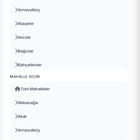
Arnavutköy
Ataşehir
Avcılar
Bağcılar
Bahçelievler
MAHALLE SEÇIN
Bakırköy
Tüm Mahalleler
Başakşehir
Abbasağa
Bayrampaşa
Akat
Beşiktaş
Arnavutköy
Beykoz