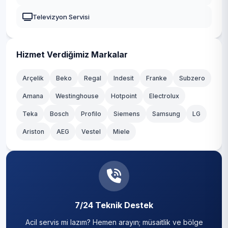
Levent
Güngören
Televizyon Servisi
Mecidiye
Kadıköy
Muradiye
Kağıthane
Hizmet Verdiğimiz Markalar
Nisbetiye
Kartal
Arçelik
Beko
Regal
Indesit
Franke
Subzero
Ortaköy
Amana
Westinghouse
Hotpoint
Electrolux
Küçükçekmece
Teka
Sinanpaşa
Bosch
Profilo
Siemens
Samsung
LG
Maltepe
Ariston
AEG
Vestel
Miele
Türkali
Pendik
Ulus
Sancaktepe
Vişnezade
Sarıyer
Yıldız
7/24 Teknik Destek
Silivri
Acil servis mi lazım? Hemen arayın; müsaitlik ve bölge