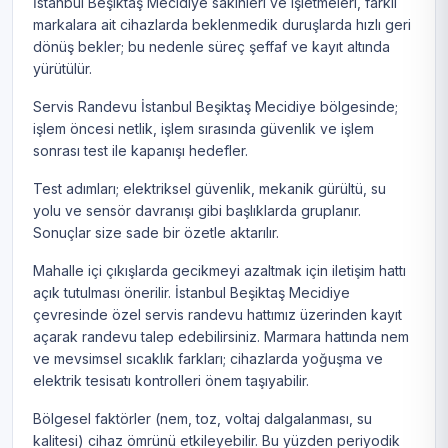
İstanbul Beşiktaş Mecidiye sakinleri ve işletmeleri, farklı
markalara ait cihazlarda beklenmedik duruşlarda hızlı geri
dönüş bekler; bu nedenle süreç şeffaf ve kayıt altında
yürütülür.
Servis Randevu İstanbul Beşiktaş Mecidiye bölgesinde;
işlem öncesi netlik, işlem sırasında güvenlik ve işlem
sonrası test ile kapanışı hedefler.
Test adımları; elektriksel güvenlik, mekanik gürültü, su
yolu ve sensör davranışı gibi başlıklarda gruplanır.
Sonuçlar size sade bir özetle aktarılır.
Mahalle içi çıkışlarda gecikmeyi azaltmak için iletişim hattı
açık tutulması önerilir. İstanbul Beşiktaş Mecidiye
çevresinde özel servis randevu hattımız üzerinden kayıt
açarak randevu talep edebilirsiniz. Marmara hattında nem
ve mevsimsel sıcaklık farkları; cihazlarda yoğuşma ve
elektrik tesisatı kontrolleri önem taşıyabilir.
Bölgesel faktörler (nem, toz, voltaj dalgalanması, su
kalitesi) cihaz ömrünü etkileyebilir. Bu yüzden periyodik