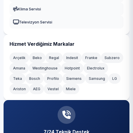
Levazım
Gaziosmanpaşa
Klima Servisi
Levent
Güngören
Televizyon Servisi
Mecidiye
Kadıköy
Muradiye
Kağıthane
Hizmet Verdiğimiz Markalar
Nisbetiye
Kartal
Arçelik
Beko
Regal
Indesit
Franke
Subzero
Ortaköy
Amana
Westinghouse
Hotpoint
Electrolux
Küçükçekmece
Teka
Sinanpaşa
Bosch
Profilo
Siemens
Samsung
LG
Maltepe
Ariston
AEG
Vestel
Miele
Türkali
Pendik
Ulus
Sancaktepe
Vişnezade
Sarıyer
Yıldız
7/24 Teknik Destek