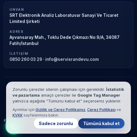
UNVAN
SRT Elektronik Analiz Laboratuvar Sanayi Ve Ticaret
Limited Şirketi
ADRES
Ayvansaray Mah., Toklu Dede Çıkmazı No:9/A, 34087
Fatih/İstanbul
İLETIŞIM
0850 260 03 29
·
info@servisrandevu.com
Bağımsız özel teknik servis.
Garanti süresi sona ermiş veya özel
Zorunlu çerezler sitenin çalışması için gereklidir.
İstatistik
servis kapsamındaki cihazlar için hizmet verilir. Marka adları yalnızca
ve pazarlama
amaçlı çerezler ile
Google Tag Manager
tanımlama amaçlıdır; yetkili servis ilişkisi bulunmamaktadır.
yalnızca aşağıda "Tümünü kabul et" seçerseniz yüklenir.
© 2026 SRT Elektronik Analiz Laboratuvar Sanayi Ve Ticaret Limited
Ayrıntılar için
Gizlilik ve Çerez Politikamız
,
Çerez Politikası
ve
Şirketi. Tüm hakları saklıdır.
KVKK
sayfalarımıza bakın.
KVKK
Gizlilik
Çerez Politikası
Hizmet Şartları
Sadece zorunlu
Tümünü kabul et