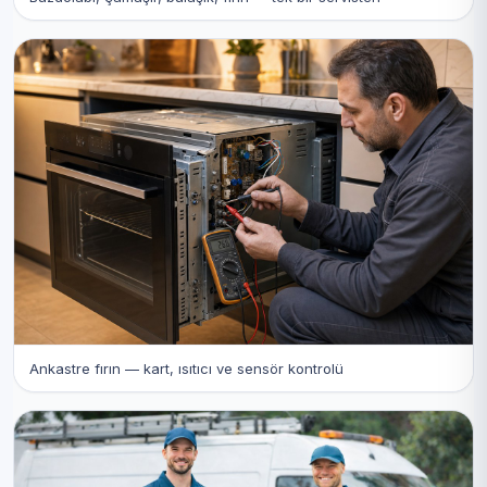
Ankastre fırın — kart, ısıtıcı ve sensör kontrolü