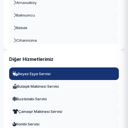
Arnavutköy
Beykoz
Balmumcu
Beylikdüzü
Bebek
Beyoğlu
Cihannüma
Büyükçekmece
Dikilitaş
Çatalca
Diğer Hizmetlerimiz
Etiler
Çekmeköy
Beyaz Eşya Servisi
Gayrettepe
Esenler
Bulaşık Makinesi Servisi
Konaklar
Esenyurt
Buzdolabı Servisi
Kuruçeşme
Eyüpsultan
Çamaşır Makinesi Servisi
Kültür
Fatih
Kombi Servisi