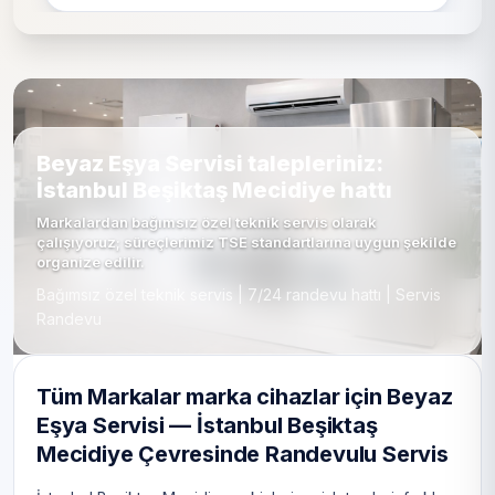
Beyaz Eşya Servisi talepleriniz:
İstanbul Beşiktaş Mecidiye hattı
Markalardan bağımsız özel teknik servis olarak
çalışıyoruz; süreçlerimiz TSE standartlarına uygun şekilde
organize edilir.
Bağımsız özel teknik servis | 7/24 randevu hattı | Servis
Randevu
Tüm Markalar marka cihazlar için Beyaz
Eşya Servisi — İstanbul Beşiktaş
Mecidiye Çevresinde Randevulu Servis