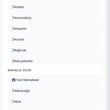
Adalar
Arnavutköy
Ataşehir
Avcılar
Bağcılar
Bahçelievler
MAHALLE SEÇIN
Bakırköy
Tüm Mahalleler
Başakşehir
Abbasağa
Bayrampaşa
Akat
Beşiktaş