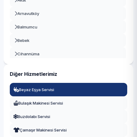
Akat
Beşiktaş
Arnavutköy
Beykoz
Balmumcu
Beylikdüzü
Bebek
Beyoğlu
Cihannüma
Büyükçekmece
Dikilitaş
Çatalca
Diğer Hizmetlerimiz
Etiler
Çekmeköy
Beyaz Eşya Servisi
Gayrettepe
Esenler
Bulaşık Makinesi Servisi
Konaklar
Esenyurt
Buzdolabı Servisi
Kuruçeşme
Eyüpsultan
Çamaşır Makinesi Servisi
Kültür