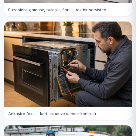
Buzdolabı, çamaşır, bulaşık, fırın — tek bir servisten
Ankastre fırın — kart, ısıtıcı ve sensör kontrolü