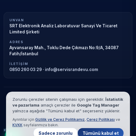
UNVAN
SRT Elektronik Analiz Laboratuvar Sanayi Ve Ticaret
Limited Şirketi
ADRES
Ayvansaray Mah., Toklu Dede Çıkmazı No:9/A, 34087
Fatih/İstanbul
İLETIŞIM
0850 260 03 29
·
info@servisrandevu.com
Bağımsız özel teknik servis.
Garanti süresi sona ermiş veya özel
Zorunlu çerezler sitenin çalışması için gereklidir.
İstatistik
servis kapsamındaki cihazlar için hizmet verilir. Marka adları yalnızca
ve pazarlama
amaçlı çerezler ile
Google Tag Manager
tanımlama amaçlıdır; yetkili servis ilişkisi bulunmamaktadır.
yalnızca aşağıda "Tümünü kabul et" seçerseniz yüklenir.
© 2026 SRT Elektronik Analiz Laboratuvar Sanayi Ve Ticaret Limited
Ayrıntılar için
Gizlilik ve Çerez Politikamız
,
Çerez Politikası
ve
Şirketi. Tüm hakları saklıdır.
KVKK
sayfalarımıza bakın.
KVKK
Gizlilik
Çerez Politikası
Hizmet Şartları
Sadece zorunlu
Tümünü kabul et