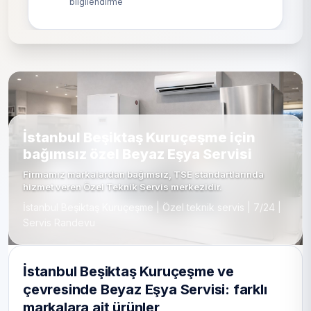
bilgilendirme
İstanbul Beşiktaş Kuruçeşme için
bağımsız özel Beyaz Eşya Servisi
Firmamız markalardan bağımsız, TSE standartlarında
hizmet veren Özel Teknik Servis merkezidir.
İstanbul Beşiktaş Kuruçeşme | Özel teknik servis | 7/24 |
Servis Randevu
İstanbul Beşiktaş Kuruçeşme ve
çevresinde Beyaz Eşya Servisi: farklı
markalara ait ürünler