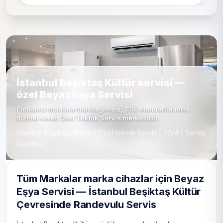
İstanbul Beşiktaş Kültür servisi —
özel Beyaz Eşya Servisi
Firmamız markalardan bağımsız, TSE standartlarında
hizmet veren Özel Teknik Servis merkezidir.
İstanbul Beşiktaş Kültür | Özel teknik servis | 7/24 | Servis
Randevu
Tüm Markalar marka cihazlar için Beyaz
Eşya Servisi — İstanbul Beşiktaş Kültür
Çevresinde Randevulu Servis