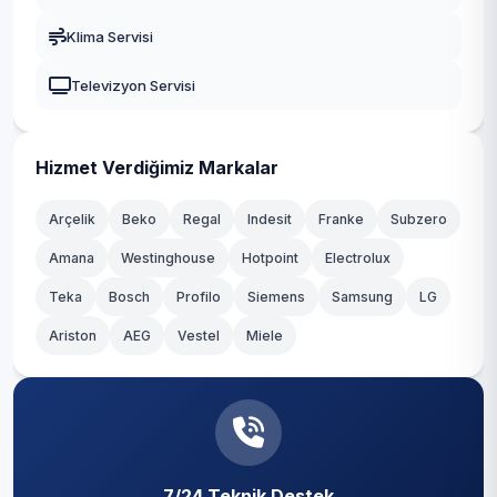
Levazım
Gaziosmanpaşa
Klima Servisi
Levent
Güngören
Televizyon Servisi
Mecidiye
Kadıköy
Muradiye
Kağıthane
Hizmet Verdiğimiz Markalar
Nisbetiye
Kartal
Arçelik
Beko
Regal
Indesit
Franke
Subzero
Ortaköy
Amana
Westinghouse
Hotpoint
Electrolux
Küçükçekmece
Teka
Sinanpaşa
Bosch
Profilo
Siemens
Samsung
LG
Maltepe
Ariston
AEG
Vestel
Miele
Türkali
Pendik
Ulus
Sancaktepe
Vişnezade
Sarıyer
Yıldız
7/24 Teknik Destek