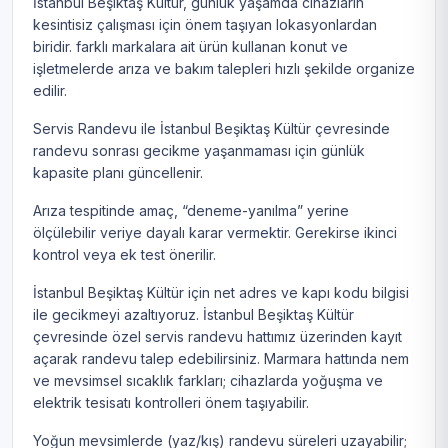
İstanbul Beşiktaş Kültür, günlük yaşamda cihazların
kesintisiz çalışması için önem taşıyan lokasyonlardan
biridir. farklı markalara ait ürün kullanan konut ve
işletmelerde arıza ve bakım talepleri hızlı şekilde organize
edilir.
Servis Randevu ile İstanbul Beşiktaş Kültür çevresinde
randevu sonrası gecikme yaşanmaması için günlük
kapasite planı güncellenir.
Arıza tespitinde amaç, “deneme-yanılma” yerine
ölçülebilir veriye dayalı karar vermektir. Gerekirse ikinci
kontrol veya ek test önerilir.
İstanbul Beşiktaş Kültür için net adres ve kapı kodu bilgisi
ile gecikmeyi azaltıyoruz. İstanbul Beşiktaş Kültür
çevresinde özel servis randevu hattımız üzerinden kayıt
açarak randevu talep edebilirsiniz. Marmara hattında nem
ve mevsimsel sıcaklık farkları; cihazlarda yoğuşma ve
elektrik tesisatı kontrolleri önem taşıyabilir.
Yoğun mevsimlerde (yaz/kış) randevu süreleri uzayabilir;