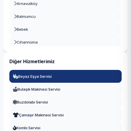
Arnavutköy
Beykoz
Balmumcu
Beylikdüzü
Bebek
Beyoğlu
Cihannüma
Büyükçekmece
Dikilitaş
Çatalca
Diğer Hizmetlerimiz
Etiler
Çekmeköy
Beyaz Eşya Servisi
Gayrettepe
Esenler
Bulaşık Makinesi Servisi
Konaklar
Esenyurt
Buzdolabı Servisi
Kuruçeşme
Eyüpsultan
Çamaşır Makinesi Servisi
Kültür
Fatih
Kombi Servisi