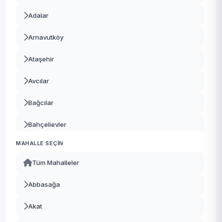
Adalar
Arnavutköy
Ataşehir
Avcılar
Bağcılar
Bahçelievler
MAHALLE SEÇIN
Bakırköy
Tüm Mahalleler
Başakşehir
Abbasağa
Bayrampaşa
Akat
Beşiktaş