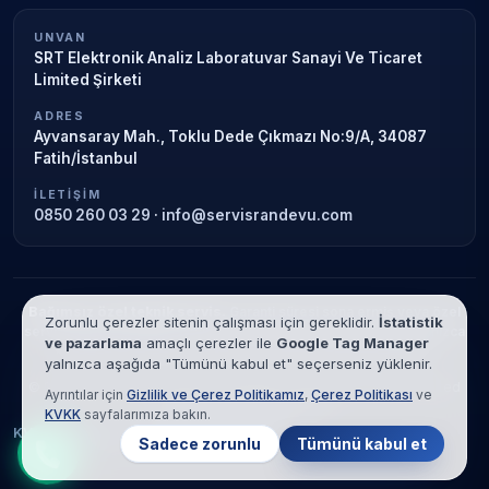
UNVAN
SRT Elektronik Analiz Laboratuvar Sanayi Ve Ticaret
Limited Şirketi
ADRES
Ayvansaray Mah., Toklu Dede Çıkmazı No:9/A, 34087
Fatih/İstanbul
İLETIŞIM
0850 260 03 29
·
info@servisrandevu.com
Bağımsız özel teknik servis.
Garanti süresi sona ermiş veya özel
Zorunlu çerezler sitenin çalışması için gereklidir.
İstatistik
servis kapsamındaki cihazlar için hizmet verilir. Marka adları yalnızca
ve pazarlama
amaçlı çerezler ile
Google Tag Manager
tanımlama amaçlıdır; yetkili servis ilişkisi bulunmamaktadır.
yalnızca aşağıda "Tümünü kabul et" seçerseniz yüklenir.
© 2026 SRT Elektronik Analiz Laboratuvar Sanayi Ve Ticaret Limited
Ayrıntılar için
Gizlilik ve Çerez Politikamız
,
Çerez Politikası
ve
Şirketi. Tüm hakları saklıdır.
KVKK
sayfalarımıza bakın.
KVKK
Gizlilik
Çerez Politikası
Hizmet Şartları
Sadece zorunlu
Tümünü kabul et