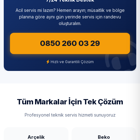
Silivri
Acil servis mi lazım? Hemen arayın; müsaitlik ve bölge
Sultanbeyli
planına göre aynı gün yerinde servis için randevu
oluşturalım.
Sultangazi
0850 260 03 29
Şile
Şişli
Hızlı ve Garantili Çözüm
Tuzla
Ümraniye
Üsküdar
Tüm Markalar İçin Tek Çözüm
Zeytinburnu
Profesyonel teknik servis hizmeti sunuyoruz
Arçelik
Beko