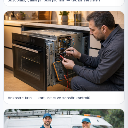
Ankastre fırın — kart, ısıtıcı ve sensör kontrolü