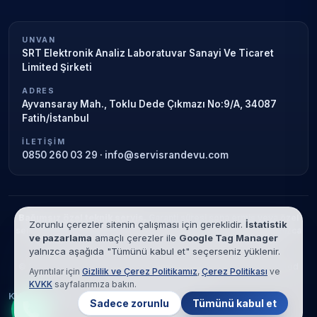
UNVAN
SRT Elektronik Analiz Laboratuvar Sanayi Ve Ticaret
Limited Şirketi
ADRES
Ayvansaray Mah., Toklu Dede Çıkmazı No:9/A, 34087
Fatih/İstanbul
İLETIŞIM
0850 260 03 29
·
info@servisrandevu.com
Bağımsız özel teknik servis.
Garanti süresi sona ermiş veya özel
Zorunlu çerezler sitenin çalışması için gereklidir.
İstatistik
servis kapsamındaki cihazlar için hizmet verilir. Marka adları yalnızca
ve pazarlama
amaçlı çerezler ile
Google Tag Manager
tanımlama amaçlıdır; yetkili servis ilişkisi bulunmamaktadır.
yalnızca aşağıda "Tümünü kabul et" seçerseniz yüklenir.
© 2026 SRT Elektronik Analiz Laboratuvar Sanayi Ve Ticaret Limited
Ayrıntılar için
Gizlilik ve Çerez Politikamız
,
Çerez Politikası
ve
Şirketi. Tüm hakları saklıdır.
KVKK
sayfalarımıza bakın.
KVKK
Gizlilik
Çerez Politikası
Hizmet Şartları
Sadece zorunlu
Tümünü kabul et