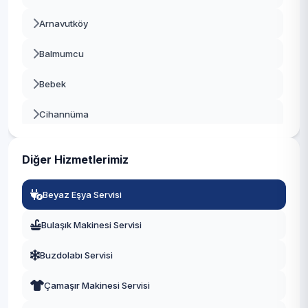
Beşiktaş
Arnavutköy
Beykoz
Balmumcu
Beylikdüzü
Bebek
Beyoğlu
Cihannüma
Büyükçekmece
Dikilitaş
Çatalca
Diğer Hizmetlerimiz
Etiler
Çekmeköy
Beyaz Eşya Servisi
Gayrettepe
Esenler
Bulaşık Makinesi Servisi
Konaklar
Esenyurt
Buzdolabı Servisi
Kuruçeşme
Eyüpsultan
Çamaşır Makinesi Servisi
Kültür
Fatih