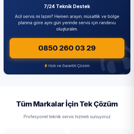
Yıldız
7/24 Teknik Destek
Silivri
Acil servis mi lazım? Hemen arayın; müsaitlik ve bölge
Sultanbeyli
planına göre aynı gün yerinde servis için randevu
oluşturalım.
Sultangazi
0850 260 03 29
Şile
Şişli
Hızlı ve Garantili Çözüm
Tuzla
Ümraniye
Üsküdar
Tüm Markalar İçin Tek Çözüm
Zeytinburnu
Profesyonel teknik servis hizmeti sunuyoruz