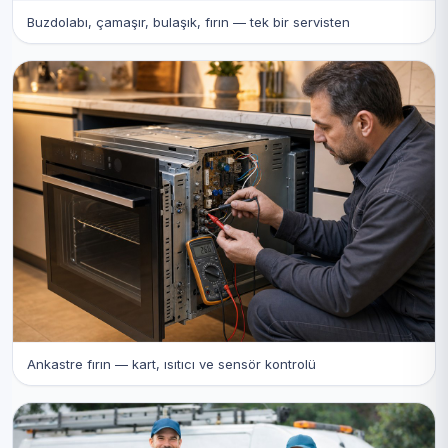
Buzdolabı, çamaşır, bulaşık, fırın — tek bir servisten
Ankastre fırın — kart, ısıtıcı ve sensör kontrolü