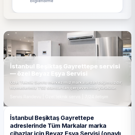
bilgilendirme
İstanbul Beşiktaş Gayrettepe servisi
— özel Beyaz Eşya Servisi
Özel Teknik Servis merkezimiz markalardan bağımsızdır;
hizmetlerimiz TSE standartları çerçevesinde yürütülür.
Servis Randevu | Özel teknik servis | 7/24 iletişim
İstanbul Beşiktaş Gayrettepe
adreslerinde Tüm Markalar marka
cihazlar için Beyaz Eşya Servisi (onaylı