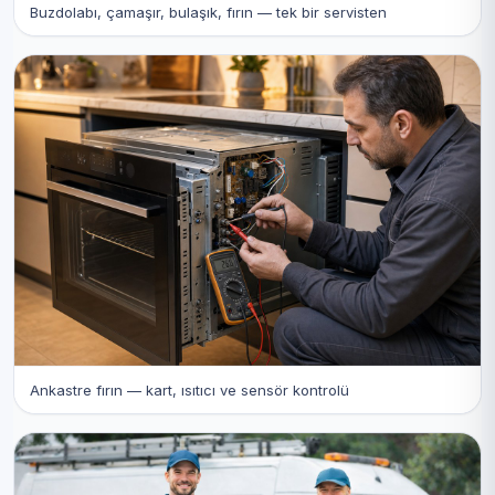
Buzdolabı, çamaşır, bulaşık, fırın — tek bir servisten
Ankastre fırın — kart, ısıtıcı ve sensör kontrolü