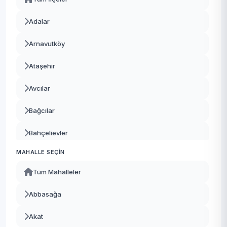
Adalar
Arnavutköy
Ataşehir
Avcılar
Bağcılar
Bahçelievler
MAHALLE SEÇIN
Bakırköy
Tüm Mahalleler
Başakşehir
Abbasağa
Bayrampaşa
Akat
Beşiktaş