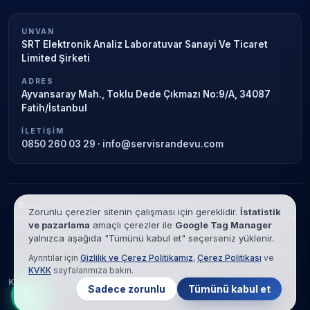
UNVAN
SRT Elektronik Analiz Laboratuvar Sanayi Ve Ticaret
Limited Şirketi
ADRES
Ayvansaray Mah., Toklu Dede Çıkmazı No:9/A, 34087
Fatih/İstanbul
İLETIŞIM
0850 260 03 29
·
info@servisrandevu.com
Bağımsız özel teknik servis.
Garanti süresi sona ermiş veya özel
Zorunlu çerezler sitenin çalışması için gereklidir.
İstatistik
servis kapsamındaki cihazlar için hizmet verilir. Marka adları yalnızca
ve pazarlama
amaçlı çerezler ile
Google Tag Manager
tanımlama amaçlıdır; yetkili servis ilişkisi bulunmamaktadır.
yalnızca aşağıda "Tümünü kabul et" seçerseniz yüklenir.
© 2026 SRT Elektronik Analiz Laboratuvar Sanayi Ve Ticaret Limited
Ayrıntılar için
Gizlilik ve Çerez Politikamız
,
Çerez Politikası
ve
Şirketi. Tüm hakları saklıdır.
KVKK
sayfalarımıza bakın.
KVKK
Gizlilik
Çerez Politikası
Hizmet Şartları
Sadece zorunlu
Tümünü kabul et