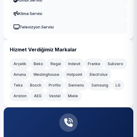
Kombi Servisi
Levazım
Gaziosmanpaşa
Klima Servisi
Levent
Güngören
Televizyon Servisi
Mecidiye
Kadıköy
Muradiye
Kağıthane
Hizmet Verdiğimiz Markalar
Nisbetiye
Kartal
Arçelik
Beko
Regal
Indesit
Franke
Subzero
Ortaköy
Amana
Westinghouse
Hotpoint
Electrolux
Küçükçekmece
Teka
Sinanpaşa
Bosch
Profilo
Siemens
Samsung
LG
Maltepe
Ariston
AEG
Vestel
Miele
Türkali
Pendik
Ulus
Sancaktepe
Vişnezade
Sarıyer