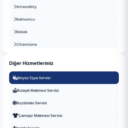
Arnavutköy
Beykoz
Balmumcu
Beylikdüzü
Bebek
Beyoğlu
Cihannüma
Büyükçekmece
Dikilitaş
Çatalca
Diğer Hizmetlerimiz
Etiler
Çekmeköy
Beyaz Eşya Servisi
Gayrettepe
Esenler
Bulaşık Makinesi Servisi
Konaklar
Esenyurt
Buzdolabı Servisi
Kuruçeşme
Eyüpsultan
Çamaşır Makinesi Servisi
Kültür
Fatih