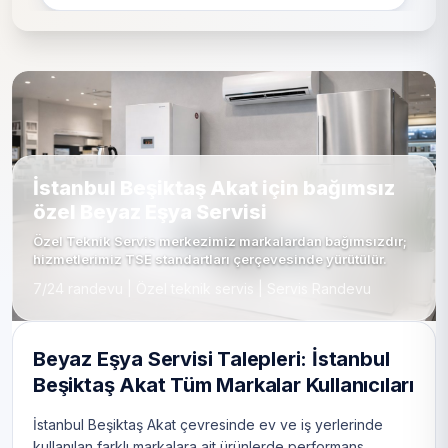
İstanbul Beşiktaş Akat için bağımsız
özel Beyaz Eşya Servisi
Özel Teknik Servis merkezimiz markalardan bağımsızdır;
hizmetlerimiz TSE standartları çerçevesinde yürütülür.
7/24 randevu | Özel teknik servis | Servis Randevu
Beyaz Eşya Servisi Talepleri: İstanbul
Beşiktaş Akat Tüm Markalar Kullanıcıları
İstanbul Beşiktaş Akat çevresinde ev ve iş yerlerinde
kullanılan farklı markalara ait ürünlerde performans