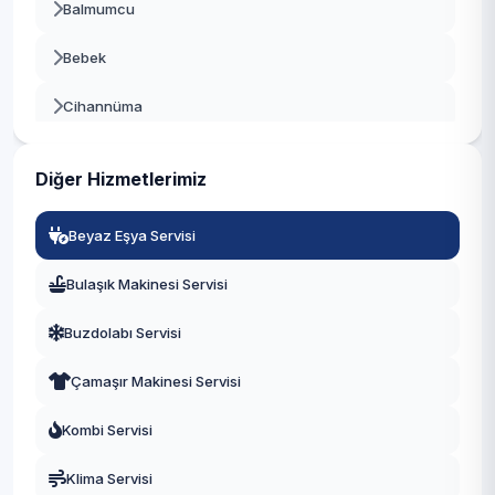
Balmumcu
Beylikdüzü
Bebek
Beyoğlu
Cihannüma
Büyükçekmece
Dikilitaş
Çatalca
Diğer Hizmetlerimiz
Etiler
Çekmeköy
Beyaz Eşya Servisi
Gayrettepe
Esenler
Bulaşık Makinesi Servisi
Konaklar
Esenyurt
Buzdolabı Servisi
Kuruçeşme
Eyüpsultan
Çamaşır Makinesi Servisi
Kültür
Fatih
Kombi Servisi
Levazım
Gaziosmanpaşa
Klima Servisi