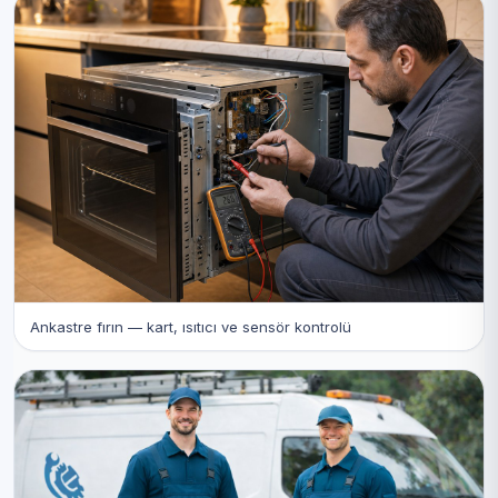
Ankastre fırın — kart, ısıtıcı ve sensör kontrolü