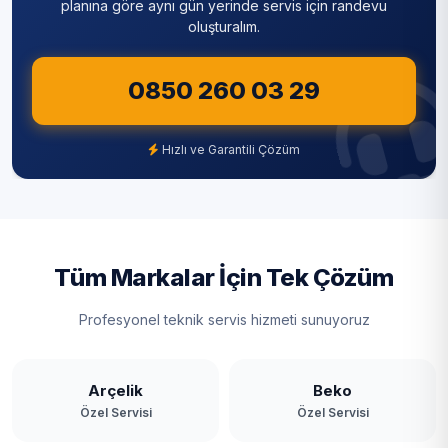
Sultanbeyli
planına göre aynı gün yerinde servis için randevu
oluşturalım.
Sultangazi
0850 260 03 29
Şile
Şişli
Hızlı ve Garantili Çözüm
Tuzla
Ümraniye
Üsküdar
Tüm Markalar İçin Tek Çözüm
Zeytinburnu
Profesyonel teknik servis hizmeti sunuyoruz
Arçelik
Beko
Özel Servisi
Özel Servisi