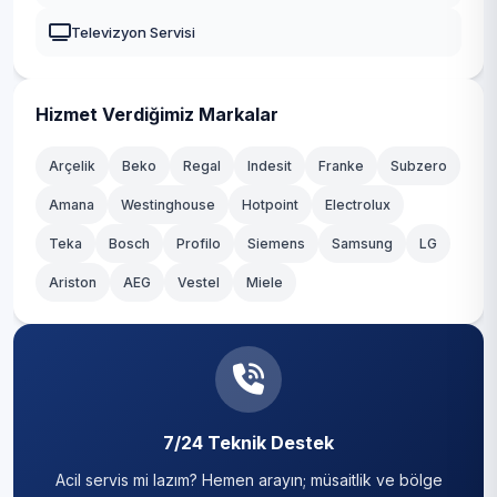
Levent
Güngören
Televizyon Servisi
Mecidiye
Kadıköy
Muradiye
Kağıthane
Hizmet Verdiğimiz Markalar
Nisbetiye
Kartal
Arçelik
Beko
Regal
Indesit
Franke
Subzero
Ortaköy
Amana
Westinghouse
Hotpoint
Electrolux
Küçükçekmece
Teka
Sinanpaşa
Bosch
Profilo
Siemens
Samsung
LG
Maltepe
Ariston
AEG
Vestel
Miele
Türkali
Pendik
Ulus
Sancaktepe
Vişnezade
Sarıyer
Yıldız
7/24 Teknik Destek
Silivri
Acil servis mi lazım? Hemen arayın; müsaitlik ve bölge