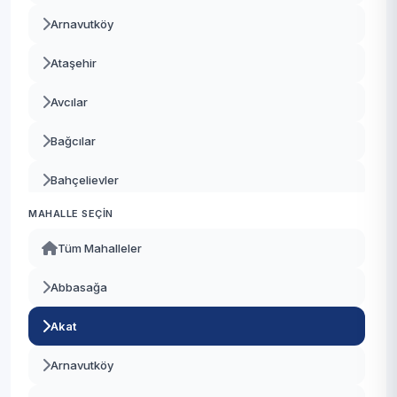
Arnavutköy
Ataşehir
Avcılar
Bağcılar
Bahçelievler
MAHALLE SEÇIN
Bakırköy
Tüm Mahalleler
Başakşehir
Abbasağa
Bayrampaşa
Akat
Beşiktaş
Arnavutköy
Beykoz