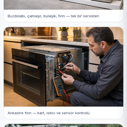
Buzdolabı, çamaşır, bulaşık, fırın — tek bir servisten
Ankastre fırın — kart, ısıtıcı ve sensör kontrolü