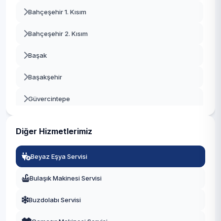
Bahçeşehir 1. Kısım
Beşiktaş
Bahçeşehir 2. Kısım
Beykoz
Başak
Beylikdüzü
Başakşehir
Beyoğlu
Güvercintepe
Büyükçekmece
Kayabaşı
Çatalca
Diğer Hizmetlerimiz
Şahintepe
Çekmeköy
Beyaz Eşya Servisi
Şamlar
Esenler
Bulaşık Makinesi Servisi
Ziya Gökalp
Esenyurt
Buzdolabı Servisi
Eyüpsultan