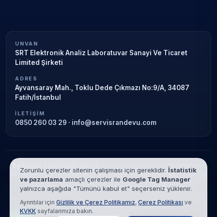
UNVAN
SRT Elektronik Analiz Laboratuvar Sanayi Ve Ticaret
Limited Şirketi
ADRES
Ayvansaray Mah., Toklu Dede Çıkmazı No:9/A, 34087
Fatih/İstanbul
İLETIŞIM
0850 260 03 29
·
info@servisrandevu.com
Bağımsız özel teknik servis.
Garanti süresi sona ermiş veya özel
Zorunlu çerezler sitenin çalışması için gereklidir.
İstatistik
servis kapsamındaki cihazlar için hizmet verilir. Marka adları yalnızca
ve pazarlama
amaçlı çerezler ile
Google Tag Manager
tanımlama amaçlıdır; yetkili servis ilişkisi bulunmamaktadır.
yalnızca aşağıda "Tümünü kabul et" seçerseniz yüklenir.
© 2026 SRT Elektronik Analiz Laboratuvar Sanayi Ve Ticaret Limited
Ayrıntılar için
Gizlilik ve Çerez Politikamız
,
Çerez Politikası
ve
Şirketi. Tüm hakları saklıdır.
KVKK
sayfalarımıza bakın.