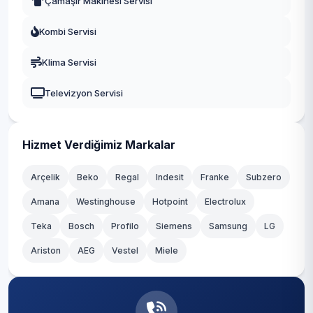
Çamaşır Makinesi Servisi
Fatih
Kombi Servisi
Gaziosmanpaşa
Klima Servisi
Güngören
Televizyon Servisi
Kadıköy
Kağıthane
Hizmet Verdiğimiz Markalar
Kartal
Arçelik
Beko
Regal
Indesit
Franke
Subzero
Amana
Westinghouse
Hotpoint
Electrolux
Küçükçekmece
Teka
Bosch
Profilo
Siemens
Samsung
LG
Maltepe
Ariston
AEG
Vestel
Miele
Pendik
Sancaktepe