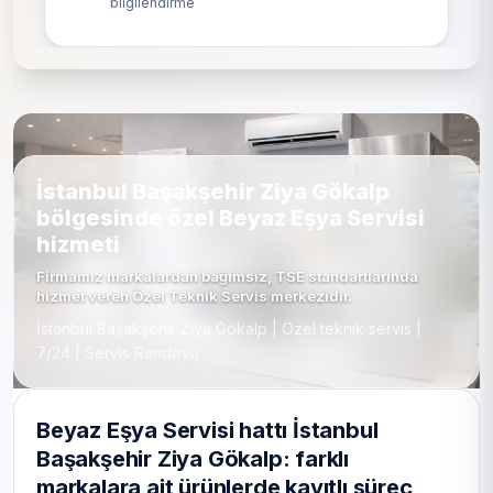
bilgilendirme
İstanbul Başakşehir Ziya Gökalp
bölgesinde özel Beyaz Eşya Servisi
hizmeti
Firmamız markalardan bağımsız, TSE standartlarında
hizmet veren Özel Teknik Servis merkezidir.
İstanbul Başakşehir Ziya Gökalp | Özel teknik servis |
7/24 | Servis Randevu
Beyaz Eşya Servisi hattı İstanbul
Başakşehir Ziya Gökalp: farklı
markalara ait ürünlerde kayıtlı süreç