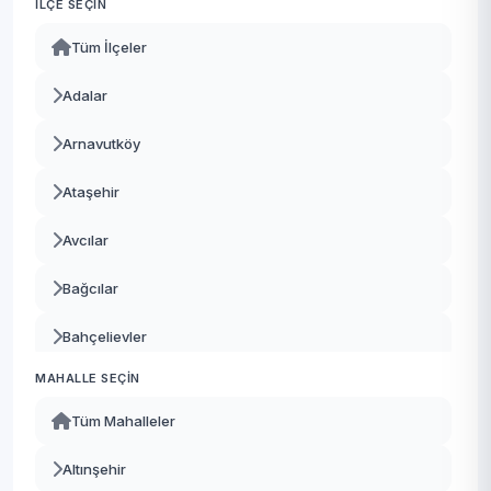
İLÇE SEÇIN
Tüm İlçeler
Adalar
Arnavutköy
Ataşehir
Avcılar
Bağcılar
Bahçelievler
MAHALLE SEÇIN
Bakırköy
Tüm Mahalleler
Başakşehir
Altınşehir
Bayrampaşa