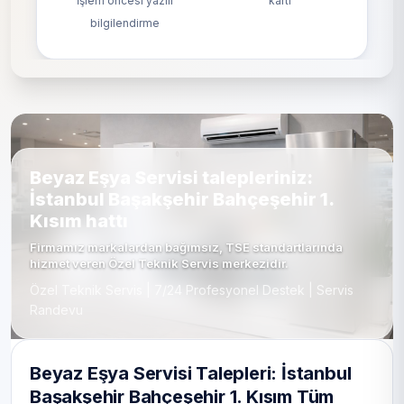
İşlem öncesi yazılı
kartı
bilgilendirme
Beyaz Eşya Servisi talepleriniz:
İstanbul Başakşehir Bahçeşehir 1.
Kısım hattı
Firmamız markalardan bağımsız, TSE standartlarında
hizmet veren Özel Teknik Servis merkezidir.
Özel Teknik Servis | 7/24 Profesyonel Destek | Servis
Randevu
Beyaz Eşya Servisi Talepleri: İstanbul
Başakşehir Bahçeşehir 1. Kısım Tüm