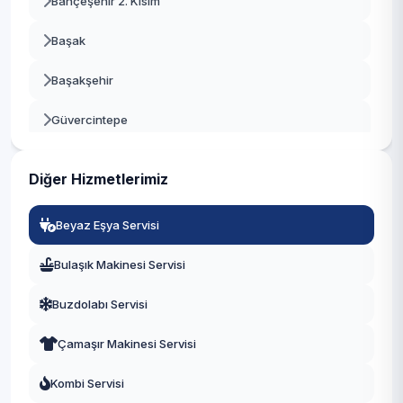
Bahçeşehir 2. Kısım
Beykoz
Başak
Beylikdüzü
Başakşehir
Beyoğlu
Güvercintepe
Büyükçekmece
Kayabaşı
Çatalca
Diğer Hizmetlerimiz
Şahintepe
Çekmeköy
Beyaz Eşya Servisi
Şamlar
Esenler
Bulaşık Makinesi Servisi
Ziya Gökalp
Esenyurt
Buzdolabı Servisi
Eyüpsultan
Çamaşır Makinesi Servisi
Fatih
Kombi Servisi