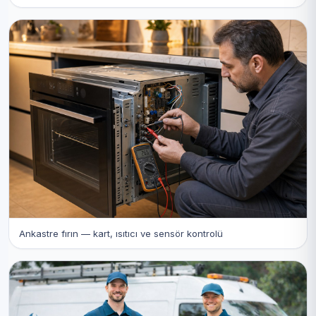
Ankastre fırın — kart, ısıtıcı ve sensör kontrolü