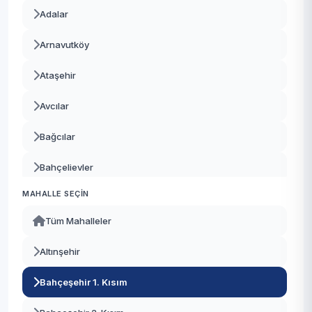
Adalar
Arnavutköy
Ataşehir
Avcılar
Bağcılar
Bahçelievler
MAHALLE SEÇIN
Bakırköy
Tüm Mahalleler
Başakşehir
Altınşehir
Bayrampaşa
Bahçeşehir 1. Kısım
Beşiktaş