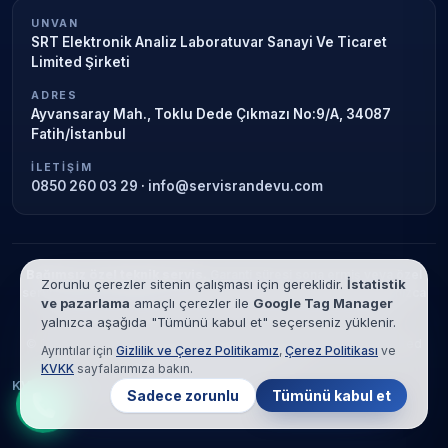
UNVAN
SRT Elektronik Analiz Laboratuvar Sanayi Ve Ticaret
Limited Şirketi
ADRES
Ayvansaray Mah., Toklu Dede Çıkmazı No:9/A, 34087
Fatih/İstanbul
İLETIŞIM
0850 260 03 29
·
info@servisrandevu.com
Bağımsız özel teknik servis.
Garanti süresi sona ermiş veya özel
Zorunlu çerezler sitenin çalışması için gereklidir.
İstatistik
servis kapsamındaki cihazlar için hizmet verilir. Marka adları yalnızca
ve pazarlama
amaçlı çerezler ile
Google Tag Manager
tanımlama amaçlıdır; yetkili servis ilişkisi bulunmamaktadır.
yalnızca aşağıda "Tümünü kabul et" seçerseniz yüklenir.
© 2026 SRT Elektronik Analiz Laboratuvar Sanayi Ve Ticaret Limited
Ayrıntılar için
Gizlilik ve Çerez Politikamız
,
Çerez Politikası
ve
Şirketi. Tüm hakları saklıdır.
KVKK
sayfalarımıza bakın.
KVKK
Gizlilik
Çerez Politikası
Hizmet Şartları
Sadece zorunlu
Tümünü kabul et