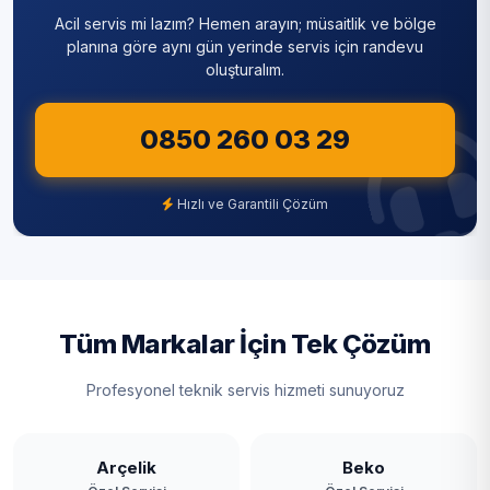
Acil servis mi lazım? Hemen arayın; müsaitlik ve bölge
Sultanbeyli
planına göre aynı gün yerinde servis için randevu
oluşturalım.
Sultangazi
0850 260 03 29
Şile
Şişli
Hızlı ve Garantili Çözüm
Tuzla
Ümraniye
Üsküdar
Tüm Markalar İçin Tek Çözüm
Zeytinburnu
Profesyonel teknik servis hizmeti sunuyoruz
Arçelik
Beko