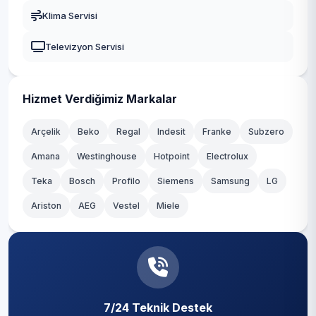
Gaziosmanpaşa
Klima Servisi
Güngören
Televizyon Servisi
Kadıköy
Kağıthane
Hizmet Verdiğimiz Markalar
Kartal
Arçelik
Beko
Regal
Indesit
Franke
Subzero
Amana
Westinghouse
Hotpoint
Electrolux
Küçükçekmece
Teka
Bosch
Profilo
Siemens
Samsung
LG
Maltepe
Ariston
AEG
Vestel
Miele
Pendik
Sancaktepe
Sarıyer
7/24 Teknik Destek
Silivri