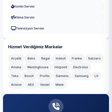
Fatih
Kombi Servisi
Yeşilyurt
Gaziosmanpaşa
Klima Servisi
Zeytinlik
Güngören
Televizyon Servisi
Zuhuratbaba
Kadıköy
Kağıthane
Hizmet Verdiğimiz Markalar
Kartal
Arçelik
Beko
Regal
Indesit
Franke
Subzero
Amana
Westinghouse
Hotpoint
Electrolux
Küçükçekmece
Teka
Bosch
Profilo
Siemens
Samsung
LG
Maltepe
Ariston
AEG
Vestel
Miele
Pendik
Sancaktepe
Sarıyer