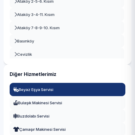
Ataköy 2-5-6. Kısım
Beşiktaş
Ataköy 3-4-11. Kısım
Beykoz
Ataköy 7-8-9-10. Kısım
Beylikdüzü
Basınköy
Beyoğlu
Cevizlik
Büyükçekmece
Kartaltepe
Çatalca
Diğer Hizmetlerimiz
Osmaniye
Çekmeköy
Beyaz Eşya Servisi
Sakızağacı
Esenler
Bulaşık Makinesi Servisi
Şenlikköy
Esenyurt
Buzdolabı Servisi
Yenimahalle
Eyüpsultan
Çamaşır Makinesi Servisi
Yeşilköy