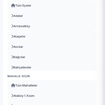
Tüm İlçeler
Adalar
Arnavutköy
Ataşehir
Avcılar
Bağcılar
Bahçelievler
MAHALLE SEÇIN
Bakırköy
Tüm Mahalleler
Başakşehir
Ataköy 1. Kısım
Bayrampaşa