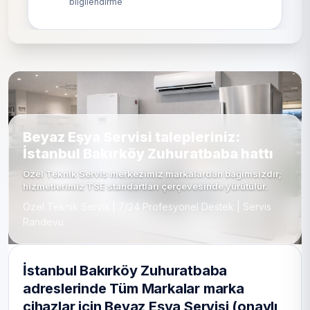
bilgilendirme
Beyaz Eşya Servisi talepleriniz:
İstanbul Bakırköy Zuhuratbaba hattı
Özel Teknik Servis merkezimiz markalardan bağımsızdır;
hizmetlerimiz TSE standartları çerçevesinde yürütülür.
Özel Teknik Servis | 7/24 Profesyonel Destek | Servis
Randevu
İstanbul Bakırköy Zuhuratbaba
adreslerinde Tüm Markalar marka
cihazlar için Beyaz Eşya Servisi (onaylı