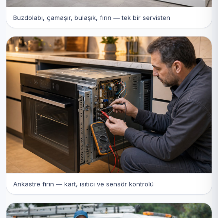
Buzdolabı, çamaşır, bulaşık, fırın — tek bir servisten
Ankastre fırın — kart, ısıtıcı ve sensör kontrolü