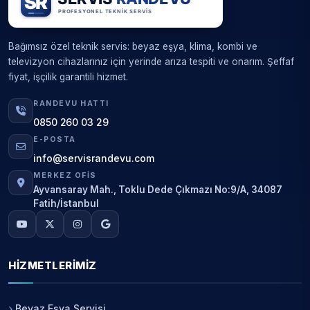
Bağımsız özel teknik servis: beyaz eşya, klima, kombi ve
televizyon cihazlarınız için yerinde arıza tespiti ve onarım. Şeffaf
fiyat, işçilik garantili hizmet.
RANDEVU HATTI
0850 260 03 29
E-POSTA
info@servisrandevu.com
MERKEZ OFIS
Ayvansaray Mah., Toklu Dede Çıkmazı No:9/A, 34087
Fatih/İstanbul
HIZMETLERIMIZ
Beyaz Eşya Servisi