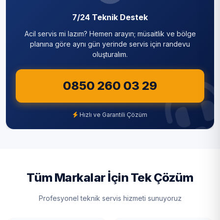
7/24 Teknik Destek
Silivri
Acil servis mi lazım? Hemen arayın; müsaitlik ve bölge
Sultanbeyli
planına göre aynı gün yerinde servis için randevu
oluşturalım.
Sultangazi
0850 260 03 29
Şile
Şişli
Hızlı ve Garantili Çözüm
Tuzla
Ümraniye
Üsküdar
Tüm Markalar İçin Tek Çözüm
Zeytinburnu
Profesyonel teknik servis hizmeti sunuyoruz