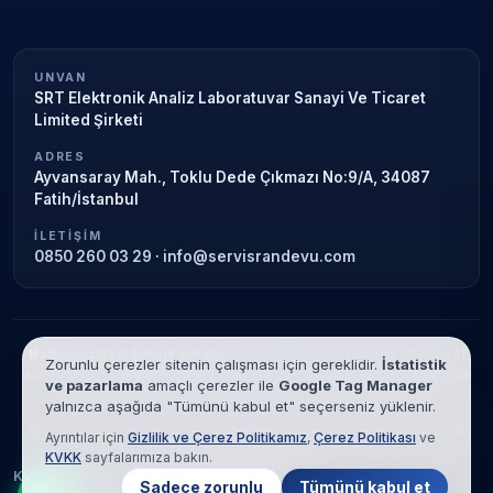
UNVAN
SRT Elektronik Analiz Laboratuvar Sanayi Ve Ticaret
Limited Şirketi
ADRES
Ayvansaray Mah., Toklu Dede Çıkmazı No:9/A, 34087
Fatih/İstanbul
İLETIŞIM
0850 260 03 29
·
info@servisrandevu.com
Bağımsız özel teknik servis.
Garanti süresi sona ermiş veya özel
Zorunlu çerezler sitenin çalışması için gereklidir.
İstatistik
servis kapsamındaki cihazlar için hizmet verilir. Marka adları yalnızca
ve pazarlama
amaçlı çerezler ile
Google Tag Manager
tanımlama amaçlıdır; yetkili servis ilişkisi bulunmamaktadır.
yalnızca aşağıda "Tümünü kabul et" seçerseniz yüklenir.
© 2026 SRT Elektronik Analiz Laboratuvar Sanayi Ve Ticaret Limited
Ayrıntılar için
Gizlilik ve Çerez Politikamız
,
Çerez Politikası
ve
Şirketi. Tüm hakları saklıdır.
KVKK
sayfalarımıza bakın.
KVKK
Gizlilik
Çerez Politikası
Hizmet Şartları
Sadece zorunlu
Tümünü kabul et