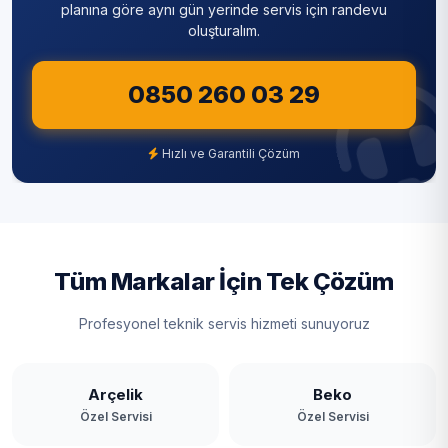
Sultanbeyli
planına göre aynı gün yerinde servis için randevu
oluşturalım.
Sultangazi
0850 260 03 29
Şile
Şişli
Hızlı ve Garantili Çözüm
Tuzla
Ümraniye
Üsküdar
Tüm Markalar İçin Tek Çözüm
Zeytinburnu
Profesyonel teknik servis hizmeti sunuyoruz
Arçelik
Beko
Özel Servisi
Özel Servisi