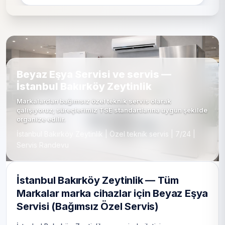
Beyaz Eşya Servisi ve servis —
İstanbul Bakırköy Zeytinlik
Markalardan bağımsız özel teknik servis olarak
çalışıyoruz; süreçlerimiz TSE standartlarına uygun şekilde
organize edilir.
İstanbul Bakırköy Zeytinlik | Özel teknik servis | 7/24 |
Servis Randevu
İstanbul Bakırköy Zeytinlik — Tüm
Markalar marka cihazlar için Beyaz Eşya
Servisi (Bağımsız Özel Servis)