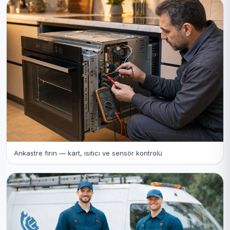
Ankastre fırın — kart, ısıtıcı ve sensör kontrolü