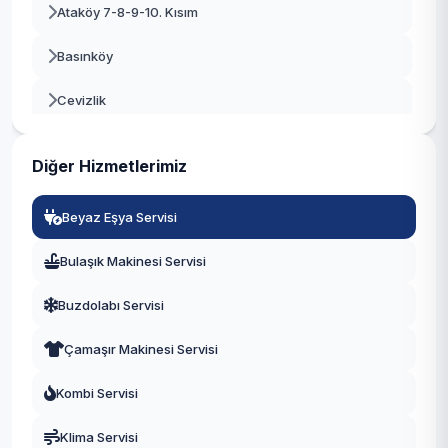
Ataköy 7-8-9-10. Kısım
Beylikdüzü
Basınköy
Beyoğlu
Cevizlik
Büyükçekmece
Kartaltepe
Çatalca
Diğer Hizmetlerimiz
Osmaniye
Çekmeköy
Beyaz Eşya Servisi
Sakızağacı
Esenler
Bulaşık Makinesi Servisi
Şenlikköy
Esenyurt
Buzdolabı Servisi
Yenimahalle
Eyüpsultan
Çamaşır Makinesi Servisi
Yeşilköy
Fatih
Kombi Servisi
Yeşilyurt
Gaziosmanpaşa
Klima Servisi