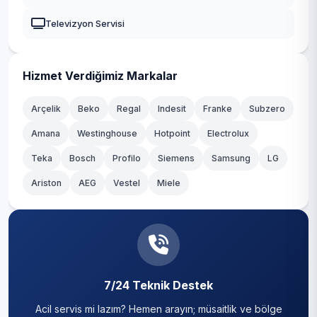
Zeytinlik
Güngören
Televizyon Servisi
Zuhuratbaba
Kadıköy
Kağıthane
Hizmet Verdiğimiz Markalar
Kartal
Arçelik
Beko
Regal
Indesit
Franke
Subzero
Amana
Westinghouse
Hotpoint
Electrolux
Küçükçekmece
Teka
Bosch
Profilo
Siemens
Samsung
LG
Maltepe
Ariston
AEG
Vestel
Miele
Pendik
Sancaktepe
Sarıyer
7/24 Teknik Destek
Silivri
Acil servis mi lazım? Hemen arayın; müsaitlik ve bölge