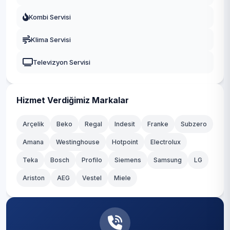
Yeşilköy
Fatih
Kombi Servisi
Yeşilyurt
Gaziosmanpaşa
Klima Servisi
Zeytinlik
Güngören
Televizyon Servisi
Zuhuratbaba
Kadıköy
Kağıthane
Hizmet Verdiğimiz Markalar
Kartal
Arçelik
Beko
Regal
Indesit
Franke
Subzero
Amana
Westinghouse
Hotpoint
Electrolux
Küçükçekmece
Teka
Bosch
Profilo
Siemens
Samsung
LG
Maltepe
Ariston
AEG
Vestel
Miele
Pendik
Sancaktepe