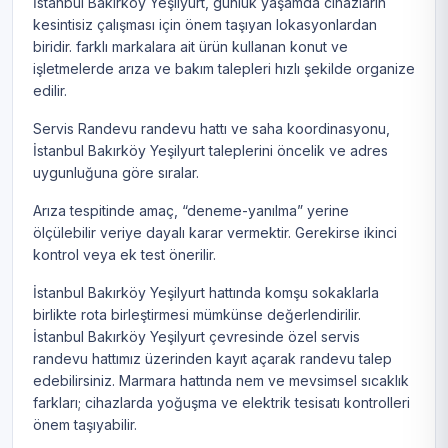
İstanbul Bakırköy Yeşilyurt, günlük yaşamda cihazların
kesintisiz çalışması için önem taşıyan lokasyonlardan
biridir. farklı markalara ait ürün kullanan konut ve
işletmelerde arıza ve bakım talepleri hızlı şekilde organize
edilir.
Servis Randevu randevu hattı ve saha koordinasyonu,
İstanbul Bakırköy Yeşilyurt taleplerini öncelik ve adres
uygunluğuna göre sıralar.
Arıza tespitinde amaç, “deneme-yanılma” yerine
ölçülebilir veriye dayalı karar vermektir. Gerekirse ikinci
kontrol veya ek test önerilir.
İstanbul Bakırköy Yeşilyurt hattında komşu sokaklarla
birlikte rota birleştirmesi mümkünse değerlendirilir.
İstanbul Bakırköy Yeşilyurt çevresinde özel servis
randevu hattımız üzerinden kayıt açarak randevu talep
edebilirsiniz. Marmara hattında nem ve mevsimsel sıcaklık
farkları; cihazlarda yoğuşma ve elektrik tesisatı kontrolleri
önem taşıyabilir.