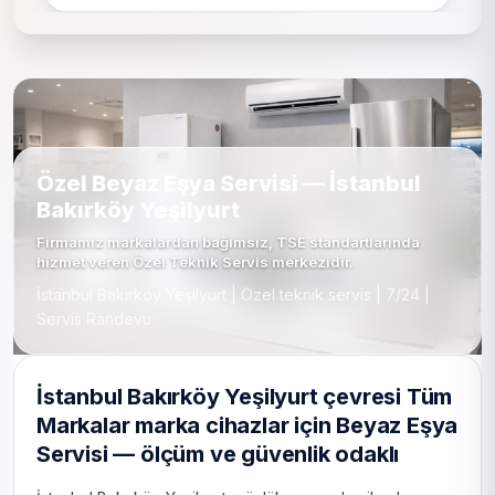
Özel Beyaz Eşya Servisi — İstanbul
Bakırköy Yeşilyurt
Firmamız markalardan bağımsız, TSE standartlarında
hizmet veren Özel Teknik Servis merkezidir.
İstanbul Bakırköy Yeşilyurt | Özel teknik servis | 7/24 |
Servis Randevu
İstanbul Bakırköy Yeşilyurt çevresi Tüm
Markalar marka cihazlar için Beyaz Eşya
Servisi — ölçüm ve güvenlik odaklı