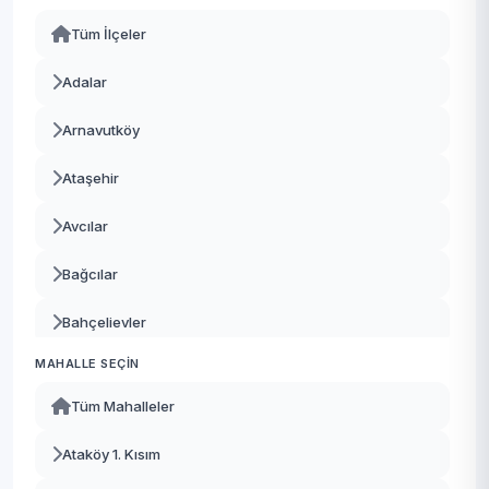
Tüm İlçeler
Adalar
Arnavutköy
Ataşehir
Avcılar
Bağcılar
Bahçelievler
MAHALLE SEÇIN
Bakırköy
Tüm Mahalleler
Başakşehir
Ataköy 1. Kısım
Bayrampaşa