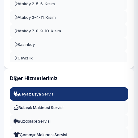
Ataköy 2-5-6. Kısım
Beşiktaş
Ataköy 3-4-11. Kısım
Beykoz
Ataköy 7-8-9-10. Kısım
Beylikdüzü
Basınköy
Beyoğlu
Cevizlik
Büyükçekmece
Kartaltepe
Çatalca
Diğer Hizmetlerimiz
Osmaniye
Çekmeköy
Beyaz Eşya Servisi
Sakızağacı
Esenler
Bulaşık Makinesi Servisi
Şenlikköy
Esenyurt
Buzdolabı Servisi
Yenimahalle
Eyüpsultan
Çamaşır Makinesi Servisi