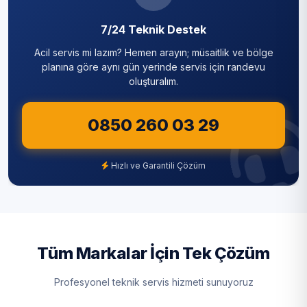
Sarıyer
7/24 Teknik Destek
Silivri
Acil servis mi lazım? Hemen arayın; müsaitlik ve bölge
Sultanbeyli
planına göre aynı gün yerinde servis için randevu
oluşturalım.
Sultangazi
0850 260 03 29
Şile
Şişli
Hızlı ve Garantili Çözüm
Tuzla
Ümraniye
Üsküdar
Tüm Markalar İçin Tek Çözüm
Zeytinburnu
Profesyonel teknik servis hizmeti sunuyoruz