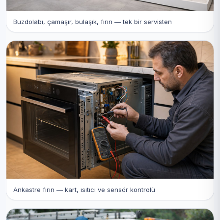
Buzdolabı, çamaşır, bulaşık, fırın — tek bir servisten
Ankastre fırın — kart, ısıtıcı ve sensör kontrolü