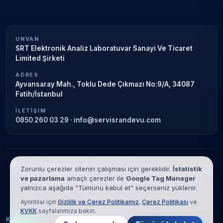
UNVAN
SRT Elektronik Analiz Laboratuvar Sanayi Ve Ticaret
Limited Şirketi
ADRES
Ayvansaray Mah., Toklu Dede Çıkmazı No:9/A, 34087
Fatih/İstanbul
İLETIŞIM
0850 260 03 29
·
info@servisrandevu.com
Bağımsız özel teknik servis.
Garanti süresi sona ermiş veya özel
Zorunlu çerezler sitenin çalışması için gereklidir.
İstatistik
servis kapsamındaki cihazlar için hizmet verilir. Marka adları yalnızca
ve pazarlama
amaçlı çerezler ile
Google Tag Manager
tanımlama amaçlıdır; yetkili servis ilişkisi bulunmamaktadır.
yalnızca aşağıda "Tümünü kabul et" seçerseniz yüklenir.
© 2026 SRT Elektronik Analiz Laboratuvar Sanayi Ve Ticaret Limited
Ayrıntılar için
Gizlilik ve Çerez Politikamız
,
Çerez Politikası
ve
Şirketi. Tüm hakları saklıdır.
KVKK
sayfalarımıza bakın.
KVKK
Gizlilik
Çerez Politikası
Hizmet Şartları