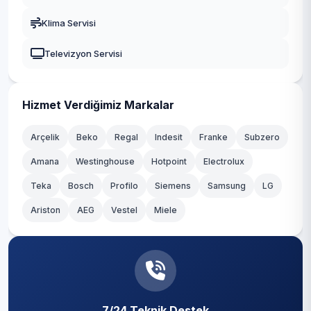
Yeşilyurt
Gaziosmanpaşa
Klima Servisi
Zeytinlik
Güngören
Televizyon Servisi
Zuhuratbaba
Kadıköy
Kağıthane
Hizmet Verdiğimiz Markalar
Kartal
Arçelik
Beko
Regal
Indesit
Franke
Subzero
Amana
Westinghouse
Hotpoint
Electrolux
Küçükçekmece
Teka
Bosch
Profilo
Siemens
Samsung
LG
Maltepe
Ariston
AEG
Vestel
Miele
Pendik
Sancaktepe
Sarıyer
7/24 Teknik Destek