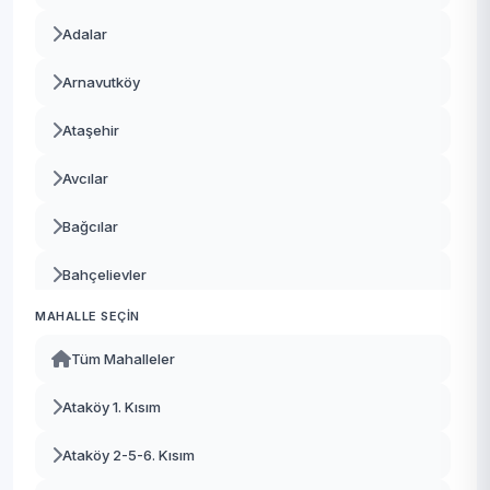
Adalar
Arnavutköy
Ataşehir
Avcılar
Bağcılar
Bahçelievler
MAHALLE SEÇIN
Bakırköy
Tüm Mahalleler
Başakşehir
Ataköy 1. Kısım
Bayrampaşa
Ataköy 2-5-6. Kısım
Beşiktaş