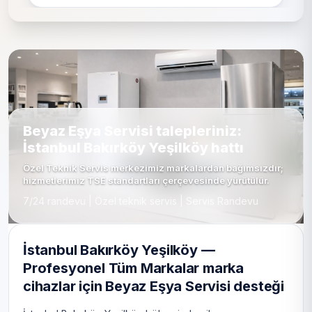
Beyaz Eşya Servisi talepleriniz:
İstanbul Bakırköy Yeşilköy hattı
Özel Teknik Servis merkezimiz markalardan bağımsızdır;
hizmetlerimiz TSE standartları çerçevesinde yürütülür.
7/24 randevu | Özel teknik servis | Servis Randevu
İstanbul Bakırköy Yeşilköy —
Profesyonel Tüm Markalar marka
cihazlar için Beyaz Eşya Servisi desteği