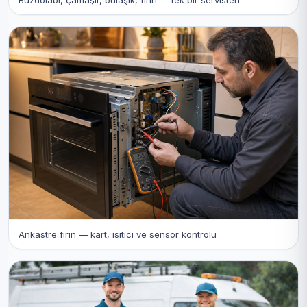
Ankastre fırın — kart, ısıtıcı ve sensör kontrolü