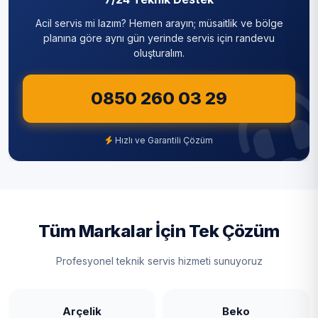
Silivri
Acil servis mi lazım? Hemen arayın; müsaitlik ve bölge
Sultanbeyli
planına göre aynı gün yerinde servis için randevu
oluşturalım.
Sultangazi
0850 260 03 29
Şile
Şişli
Hızlı ve Garantili Çözüm
Tuzla
Ümraniye
Üsküdar
Tüm Markalar İçin Tek Çözüm
Zeytinburnu
Profesyonel teknik servis hizmeti sunuyoruz
Arçelik
Beko