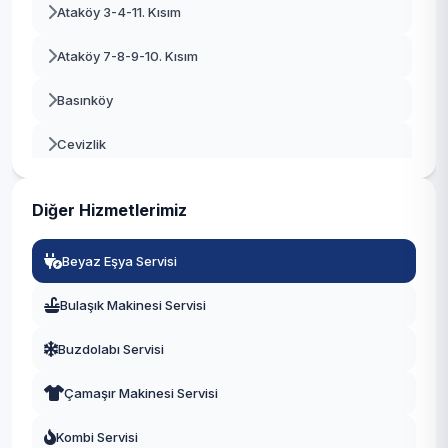
Ataköy 3-4-11. Kısım
Beykoz
Ataköy 7-8-9-10. Kısım
Beylikdüzü
Basınköy
Beyoğlu
Cevizlik
Büyükçekmece
Kartaltepe
Çatalca
Diğer Hizmetlerimiz
Osmaniye
Çekmeköy
Beyaz Eşya Servisi
Sakızağacı
Esenler
Bulaşık Makinesi Servisi
Şenlikköy
Esenyurt
Buzdolabı Servisi
Yenimahalle
Eyüpsultan
Çamaşır Makinesi Servisi
Yeşilköy
Fatih
Kombi Servisi