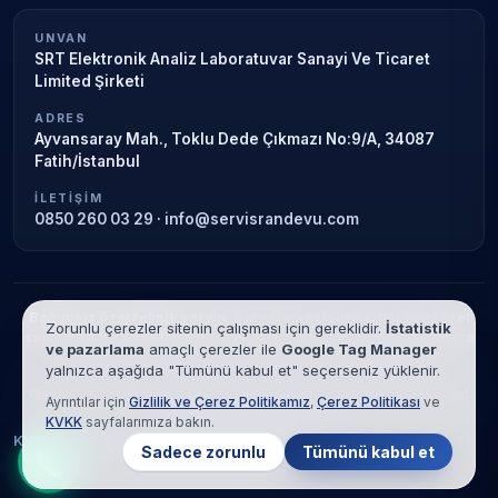
UNVAN
SRT Elektronik Analiz Laboratuvar Sanayi Ve Ticaret
Limited Şirketi
ADRES
Ayvansaray Mah., Toklu Dede Çıkmazı No:9/A, 34087
Fatih/İstanbul
İLETIŞIM
0850 260 03 29
·
info@servisrandevu.com
Bağımsız özel teknik servis.
Garanti süresi sona ermiş veya özel
Zorunlu çerezler sitenin çalışması için gereklidir.
İstatistik
servis kapsamındaki cihazlar için hizmet verilir. Marka adları yalnızca
ve pazarlama
amaçlı çerezler ile
Google Tag Manager
tanımlama amaçlıdır; yetkili servis ilişkisi bulunmamaktadır.
yalnızca aşağıda "Tümünü kabul et" seçerseniz yüklenir.
© 2026 SRT Elektronik Analiz Laboratuvar Sanayi Ve Ticaret Limited
Ayrıntılar için
Gizlilik ve Çerez Politikamız
,
Çerez Politikası
ve
Şirketi. Tüm hakları saklıdır.
KVKK
sayfalarımıza bakın.
KVKK
Gizlilik
Çerez Politikası
Hizmet Şartları
Sadece zorunlu
Tümünü kabul et