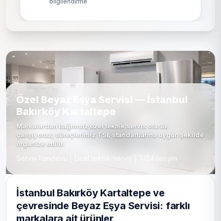
bilgilendirme
Özel Beyaz Eşya Servisi — İstanbul
Bakırköy Kartaltepe
Markalardan bağımsız özel teknik servis olarak
çalışıyoruz; süreçlerimiz TSE standartlarına uygun şekilde
organize edilir.
Servis Randevu | Özel teknik servis | 7/24 iletişim
İstanbul Bakırköy Kartaltepe ve
çevresinde Beyaz Eşya Servisi: farklı
markalara ait ürünler