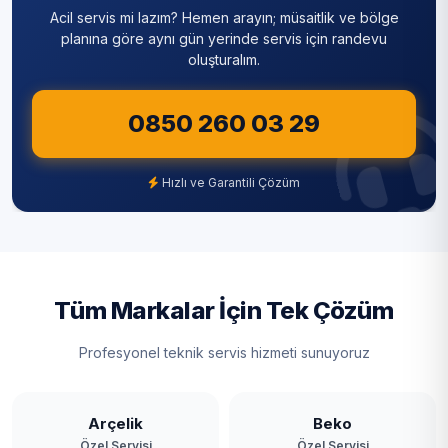
Acil servis mi lazım? Hemen arayın; müsaitlik ve bölge
Sultanbeyli
planına göre aynı gün yerinde servis için randevu
oluşturalım.
Sultangazi
0850 260 03 29
Şile
Şişli
Hızlı ve Garantili Çözüm
Tuzla
Ümraniye
Üsküdar
Tüm Markalar İçin Tek Çözüm
Zeytinburnu
Profesyonel teknik servis hizmeti sunuyoruz
Arçelik
Beko
Özel Servisi
Özel Servisi