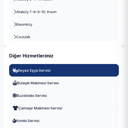
Beykoz
Ataköy 7-8-9-10. Kısım
Beylikdüzü
Basınköy
Beyoğlu
Cevizlik
Büyükçekmece
Kartaltepe
Çatalca
Diğer Hizmetlerimiz
Osmaniye
Çekmeköy
Beyaz Eşya Servisi
Sakızağacı
Esenler
Bulaşık Makinesi Servisi
Şenlikköy
Esenyurt
Buzdolabı Servisi
Yenimahalle
Eyüpsultan
Çamaşır Makinesi Servisi
Yeşilköy
Fatih
Kombi Servisi
Yeşilyurt