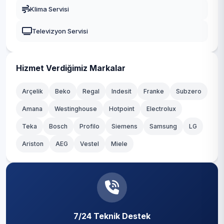
Gaziosmanpaşa
Klima Servisi
Zeytinlik
Güngören
Televizyon Servisi
Zuhuratbaba
Kadıköy
Kağıthane
Hizmet Verdiğimiz Markalar
Kartal
Arçelik
Beko
Regal
Indesit
Franke
Subzero
Amana
Westinghouse
Hotpoint
Electrolux
Küçükçekmece
Teka
Bosch
Profilo
Siemens
Samsung
LG
Maltepe
Ariston
AEG
Vestel
Miele
Pendik
Sancaktepe
Sarıyer
7/24 Teknik Destek
Silivri