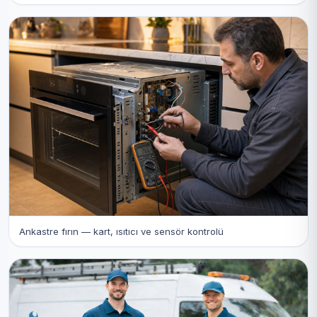
Ankastre fırın — kart, ısıtıcı ve sensör kontrolü