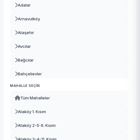
Adalar
Arnavutköy
Ataşehir
Avcılar
Bağcılar
Bahçelievler
MAHALLE SEÇIN
Bakırköy
Tüm Mahalleler
Başakşehir
Ataköy 1. Kısım
Bayrampaşa
Ataköy 2-5-6. Kısım
Beşiktaş
Ataköy 3-4-11. Kısım