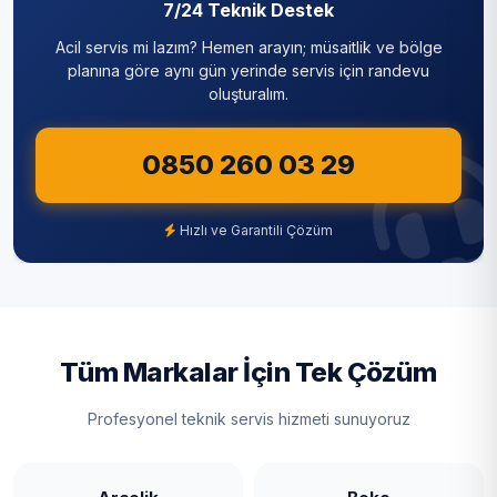
7/24 Teknik Destek
Silivri
Acil servis mi lazım? Hemen arayın; müsaitlik ve bölge
Sultanbeyli
planına göre aynı gün yerinde servis için randevu
oluşturalım.
Sultangazi
0850 260 03 29
Şile
Şişli
Hızlı ve Garantili Çözüm
Tuzla
Ümraniye
Üsküdar
Tüm Markalar İçin Tek Çözüm
Zeytinburnu
Profesyonel teknik servis hizmeti sunuyoruz