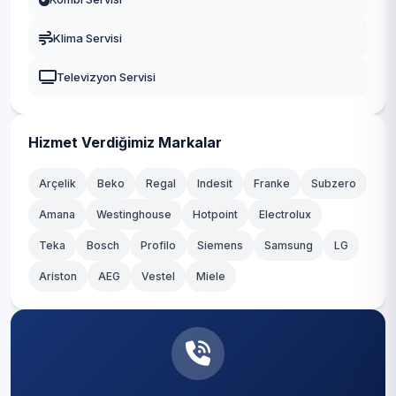
Yeşilyurt
Gaziosmanpaşa
Klima Servisi
Zeytinlik
Güngören
Televizyon Servisi
Zuhuratbaba
Kadıköy
Kağıthane
Hizmet Verdiğimiz Markalar
Kartal
Arçelik
Beko
Regal
Indesit
Franke
Subzero
Amana
Westinghouse
Hotpoint
Electrolux
Küçükçekmece
Teka
Bosch
Profilo
Siemens
Samsung
LG
Maltepe
Ariston
AEG
Vestel
Miele
Pendik
Sancaktepe
Sarıyer