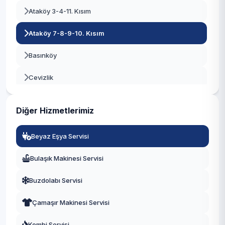
Ataköy 3-4-11. Kısım
Beykoz
Ataköy 7-8-9-10. Kısım
Beylikdüzü
Basınköy
Beyoğlu
Cevizlik
Büyükçekmece
Kartaltepe
Çatalca
Diğer Hizmetlerimiz
Osmaniye
Çekmeköy
Beyaz Eşya Servisi
Sakızağacı
Esenler
Bulaşık Makinesi Servisi
Şenlikköy
Esenyurt
Buzdolabı Servisi
Yenimahalle
Eyüpsultan
Çamaşır Makinesi Servisi
Yeşilköy
Fatih
Kombi Servisi