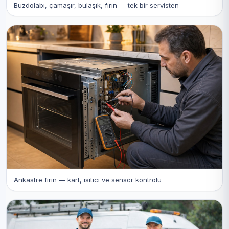
Buzdolabı, çamaşır, bulaşık, fırın — tek bir servisten
Ankastre fırın — kart, ısıtıcı ve sensör kontrolü