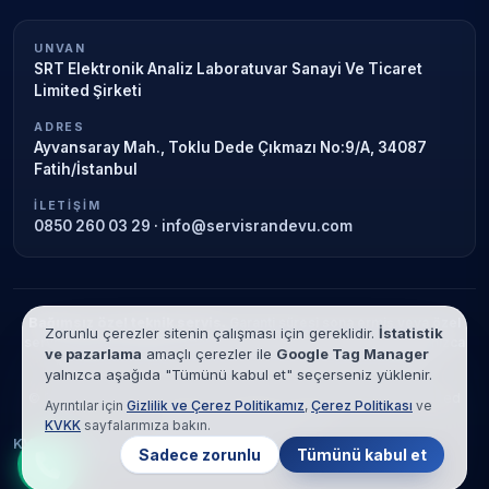
UNVAN
SRT Elektronik Analiz Laboratuvar Sanayi Ve Ticaret
Limited Şirketi
ADRES
Ayvansaray Mah., Toklu Dede Çıkmazı No:9/A, 34087
Fatih/İstanbul
İLETIŞIM
0850 260 03 29
·
info@servisrandevu.com
Bağımsız özel teknik servis.
Garanti süresi sona ermiş veya özel
Zorunlu çerezler sitenin çalışması için gereklidir.
İstatistik
servis kapsamındaki cihazlar için hizmet verilir. Marka adları yalnızca
ve pazarlama
amaçlı çerezler ile
Google Tag Manager
tanımlama amaçlıdır; yetkili servis ilişkisi bulunmamaktadır.
yalnızca aşağıda "Tümünü kabul et" seçerseniz yüklenir.
© 2026 SRT Elektronik Analiz Laboratuvar Sanayi Ve Ticaret Limited
Ayrıntılar için
Gizlilik ve Çerez Politikamız
,
Çerez Politikası
ve
Şirketi. Tüm hakları saklıdır.
KVKK
sayfalarımıza bakın.
KVKK
Gizlilik
Çerez Politikası
Hizmet Şartları
Sadece zorunlu
Tümünü kabul et