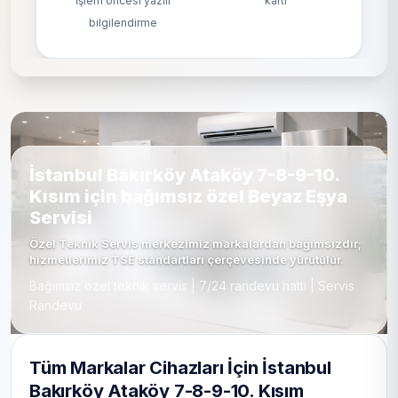
İşlem öncesi yazılı
kartı
bilgilendirme
İstanbul Bakırköy Ataköy 7-8-9-10.
Kısım için bağımsız özel Beyaz Eşya
Servisi
Özel Teknik Servis merkezimiz markalardan bağımsızdır;
hizmetlerimiz TSE standartları çerçevesinde yürütülür.
Bağımsız özel teknik servis | 7/24 randevu hattı | Servis
Randevu
Tüm Markalar Cihazları İçin İstanbul
Bakırköy Ataköy 7-8-9-10. Kısım