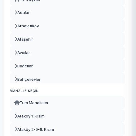
Adalar
Arnavutköy
Ataşehir
Avcılar
Bağcılar
Bahçelievler
MAHALLE SEÇIN
Bakırköy
Tüm Mahalleler
Başakşehir
Ataköy 1. Kısım
Bayrampaşa
Ataköy 2-5-6. Kısım
Beşiktaş