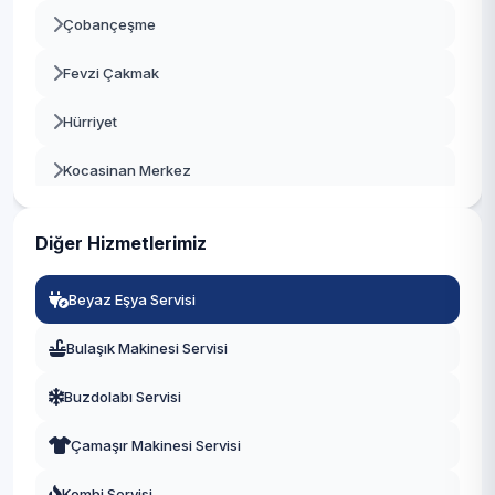
Çobançeşme
Beykoz
Fevzi Çakmak
Beylikdüzü
Hürriyet
Beyoğlu
Kocasinan Merkez
Büyükçekmece
Siyavuşpaşa
Çatalca
Diğer Hizmetlerimiz
Soğanlı
Çekmeköy
Beyaz Eşya Servisi
Şirinevler
Esenler
Bulaşık Makinesi Servisi
Yenibosna Merkez
Esenyurt
Buzdolabı Servisi
Zafer
Eyüpsultan
Çamaşır Makinesi Servisi
Fatih
Kombi Servisi