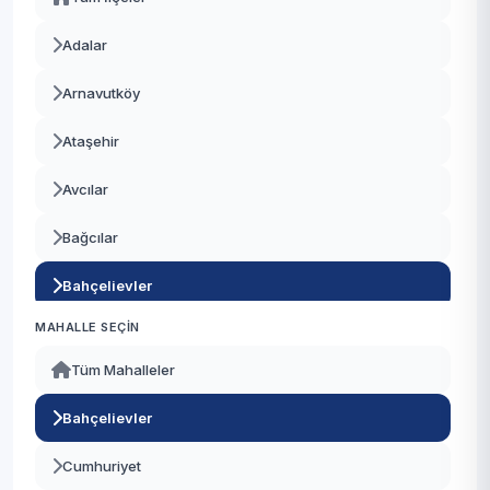
Adalar
Arnavutköy
Ataşehir
Avcılar
Bağcılar
Bahçelievler
MAHALLE SEÇIN
Bakırköy
Tüm Mahalleler
Başakşehir
Bahçelievler
Bayrampaşa
Cumhuriyet
Beşiktaş