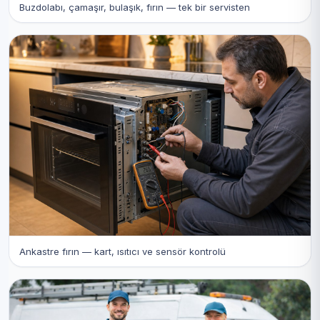
Buzdolabı, çamaşır, bulaşık, fırın — tek bir servisten
Ankastre fırın — kart, ısıtıcı ve sensör kontrolü