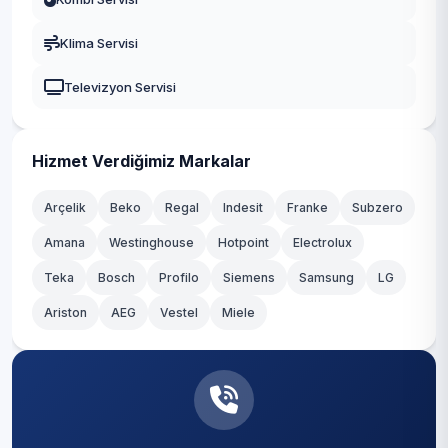
Gaziosmanpaşa
Klima Servisi
Güngören
Televizyon Servisi
Kadıköy
Kağıthane
Hizmet Verdiğimiz Markalar
Kartal
Arçelik
Beko
Regal
Indesit
Franke
Subzero
Amana
Westinghouse
Hotpoint
Electrolux
Küçükçekmece
Teka
Bosch
Profilo
Siemens
Samsung
LG
Maltepe
Ariston
AEG
Vestel
Miele
Pendik
Sancaktepe
Sarıyer