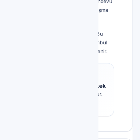
andevu hattımız üzerinden kayıt açarak randevu
evsimsel sıcaklık farkları; cihazlarda yoğuşma
ı, su kalitesi) cihaz ömrünü etkileyebilir. Bu
rileri uzun vadede maliyeti düşürür. İstanbul
ciliyet ve adres uygunluğuna göre güncellenir.
z Selim — Tüm Markalar Teknik Destek
mlamak içindir; yetkili servis ilişkisi yoktur.