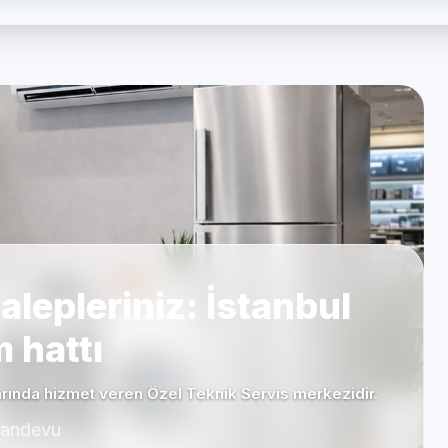
alepleriniz: İstanbul
 hattı
rında hizmet veren Özel Teknik Servis merkezidir.
 Randevu