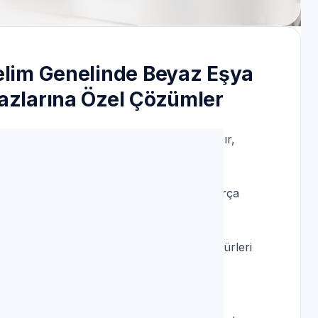
Selim Genelinde Beyaz Eşya
hazlarına Özel Çözümler
rvis ziyaretlerinde önce arıza öyküsü alınır,
eşhis netleştirilir.
vu ekipleri; işlem öncesi tahmini süre, parça
 açık paylaşır.
; hata kodu okuma ve güvenli reset prosedürleri
tişim hattı açık tutulması önerilir. İstanbul