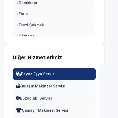
Demirkapı
Esenler
Fatih
Esenyurt
Fevzi Çakmak
Eyüpsultan
Göztepe
Fatih
Güneşli
Gaziosmanpaşa
Diğer Hizmetlerimiz
Hürriyet
Güngören
İnönü
Kadıköy
Beyaz Eşya Servisi
Kazım Karabekir
Kağıthane
Bulaşık Makinesi Servisi
Kemalpaşa
Kartal
Buzdolabı Servisi
Kirazlı
Küçükçekmece
Çamaşır Makinesi Servisi
Mahmutbey
Maltepe