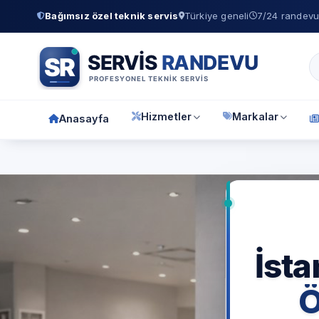
Bağımsız özel teknik servis
Türkiye geneli
7/24 randevu 
Hizmetler
Markalar
Anasayfa
Anasa
İsta
Ö