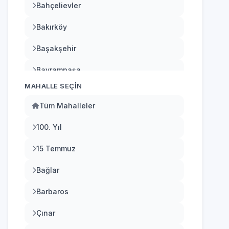
Bahçelievler
Bakırköy
Başakşehir
Bayrampaşa
MAHALLE SEÇIN
Beşiktaş
Tüm Mahalleler
Beykoz
100. Yıl
Beylikdüzü
15 Temmuz
Beyoğlu
Bağlar
Büyükçekmece
Barbaros
Çatalca
Çınar
Çekmeköy