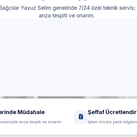
Bağcılar Yavuz Selim genelinde 7/24 özel teknik servis;
arıza tespiti ve onarım.
RANDEVU HATTI
Randevu formu
0850 260 03 29
Yerinde servis
Şeffaf fiyat
erinde Müdahale
Şeffaf Ücretlendi
resinizde arıza tespiti ve onarım
İşlem öncesi yazılı bilgile