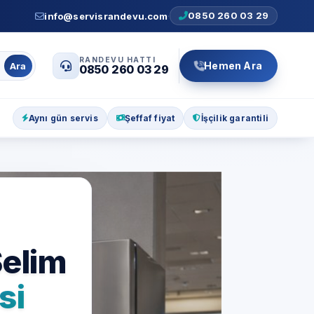
0850 260 03 29
info@servisrandevu.com
·
RANDEVU HATTI
Hemen Ara
Ara
0850 260 03 29
Aynı gün servis
Şeffaf fiyat
İşçilik garantili
Selim
si