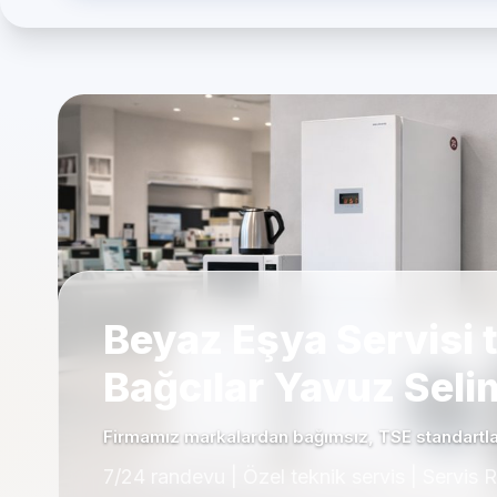
Beyaz Eşya Servisi t
Bağcılar Yavuz Selim
Firmamız markalardan bağımsız, TSE standartla
7/24 randevu | Özel teknik servis | Servis