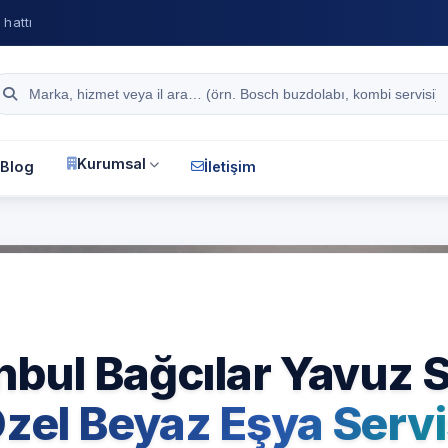
hattı
Site içi arama
Kurumsal
Blog
İletişim
yfa
İstanbul
Beyaz Eşya Servisi
nbul Bağcılar Yavuz 
zel Beyaz Eşya Servi