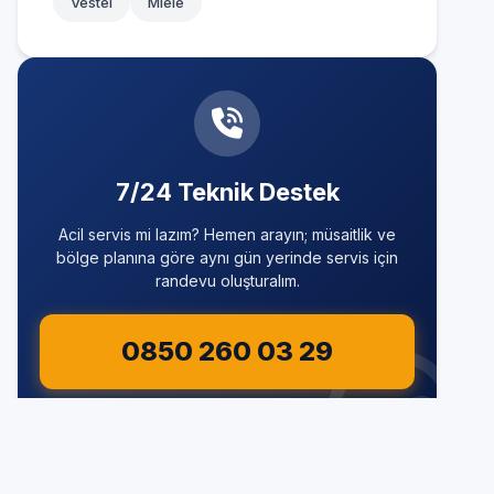
Vestel
Miele
Üsküdar
Zeytinburnu
7/24 Teknik Destek
Acil servis mi lazım? Hemen arayın; müsaitlik ve
bölge planına göre aynı gün yerinde servis için
randevu oluşturalım.
0850 260 03 29
Hızlı ve Garantili Çözüm