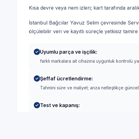
Kısa devre veya nem izleri; kart tarafında aralıkl
İstanbul Bağcılar Yavuz Selim çevresinde Servi
ölçülebilir veri ve kayıtlı süreçle yetkisiz tamire
Uyumlu parça ve işçilik:
farklı markalara ait cihazına uygunluk kontrolü y
Şeffaf ücretlendirme:
Tahmini süre ve maliyet; arıza netleştikçe güncel
Test ve kapanış:
Kapanış öncesi temel fonksiyon ve güvenlik kontro
Hızlı organizasyon: