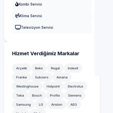
Kombi Servisi
Merkez
Pendik
Klima Servisi
Sancaktepe
Sancaktepe
Yavuz Selim
Televizyon Servisi
Sarıyer
Yenigün
Silivri
Yenimahalle
Sultanbeyli
Hizmet Verdiğimiz Markalar
Yıldıztepe
Sultangazi
Arçelik
Beko
Regal
Indesit
Şile
Franke
Subzero
Amana
Şişli
Westinghouse
Hotpoint
Electrolux
Tuzla
Teka
Bosch
Profilo
Siemens
Samsung
LG
Ariston
AEG
Ümraniye