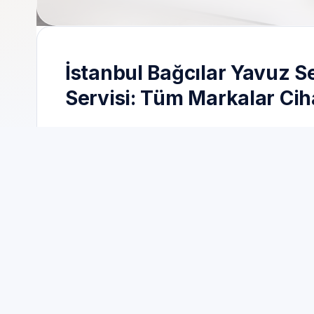
İstanbul Bağcılar Yavuz 
Servisi: Tüm Markalar Ci
İstanbul Bağcılar Yavuz Selim için planlanan se
ardından cihaz üzerinde ölçüm ve test ile somut t
İstanbul Bağcılar Yavuz Selim için Servis Rande
ihtimali ve ücret kalemlerini mümkün olduğunca
Yazılım veya elektronik kart içeren cihazlarda
uygulanır.
Mahalle içi çıkışlarda gecikmeyi azaltmak için ile