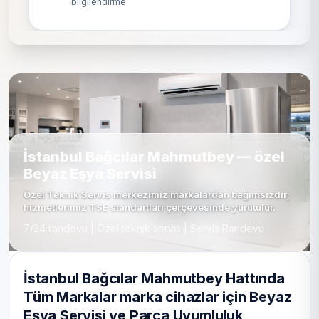
bilgilendirme
İstanbul Bağcılar Mahmutbey — özel
Beyaz Eşya Servisi
Özel Teknik Servis merkezimiz markalardan bağımsızdır;
hizmetlerimiz TSE standartları çerçevesinde yürütülür.
7/24 randevu | Özel teknik servis | Servis Randevu
İstanbul Bağcılar Mahmutbey Hattında
Tüm Markalar marka cihazlar için Beyaz
Eşya Servisi ve Parça Uyumluluk