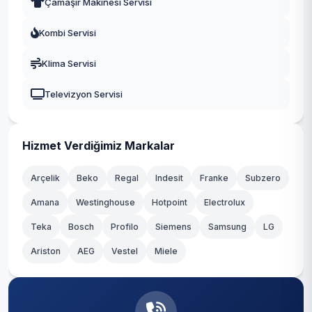
Çamaşır Makinesi Servisi
İnönü
Fatih
Kombi Servisi
Kazım Karabekir
Gaziosmanpaşa
Klima Servisi
Kemalpaşa
Güngören
Televizyon Servisi
Kirazlı
Kadıköy
Mahmutbey
Kağıthane
Hizmet Verdiğimiz Markalar
Merkez
Kartal
Arçelik
Beko
Regal
Indesit
Franke
Subzero
Sancaktepe
Amana
Westinghouse
Hotpoint
Electrolux
Küçükçekmece
Teka
Yavuz Selim
Bosch
Profilo
Siemens
Samsung
LG
Maltepe
Ariston
AEG
Vestel
Miele
Yenigün
Pendik
Yenimahalle
Sancaktepe