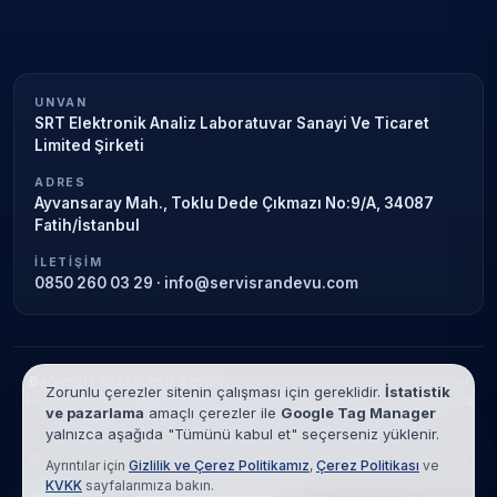
UNVAN
SRT Elektronik Analiz Laboratuvar Sanayi Ve Ticaret
Limited Şirketi
ADRES
Ayvansaray Mah., Toklu Dede Çıkmazı No:9/A, 34087
Fatih/İstanbul
İLETIŞIM
0850 260 03 29
·
info@servisrandevu.com
Bağımsız özel teknik servis.
Garanti süresi sona ermiş veya özel
Zorunlu çerezler sitenin çalışması için gereklidir.
İstatistik
servis kapsamındaki cihazlar için hizmet verilir. Marka adları yalnızca
ve pazarlama
amaçlı çerezler ile
Google Tag Manager
tanımlama amaçlıdır; yetkili servis ilişkisi bulunmamaktadır.
yalnızca aşağıda "Tümünü kabul et" seçerseniz yüklenir.
© 2026 SRT Elektronik Analiz Laboratuvar Sanayi Ve Ticaret Limited
Ayrıntılar için
Gizlilik ve Çerez Politikamız
,
Çerez Politikası
ve
Şirketi. Tüm hakları saklıdır.
KVKK
sayfalarımıza bakın.