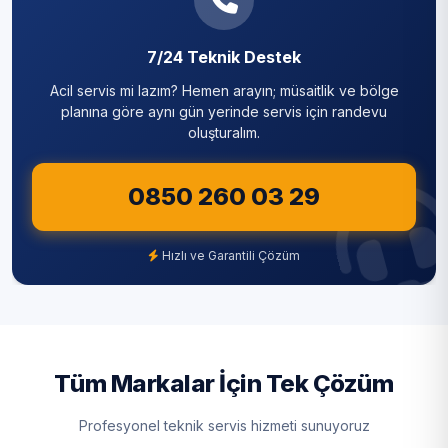
Yıldıztepe
Sarıyer
7/24 Teknik Destek
Silivri
Acil servis mi lazım? Hemen arayın; müsaitlik ve bölge
Sultanbeyli
planına göre aynı gün yerinde servis için randevu
oluşturalım.
Sultangazi
0850 260 03 29
Şile
Şişli
Hızlı ve Garantili Çözüm
Tuzla
Ümraniye
Üsküdar
Tüm Markalar İçin Tek Çözüm
Zeytinburnu
Profesyonel teknik servis hizmeti sunuyoruz