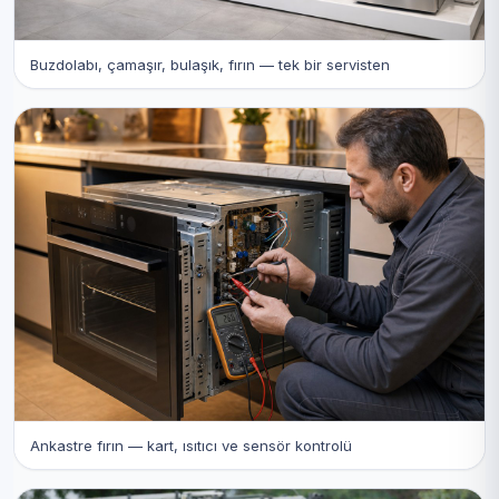
Buzdolabı, çamaşır, bulaşık, fırın — tek bir servisten
Ankastre fırın — kart, ısıtıcı ve sensör kontrolü