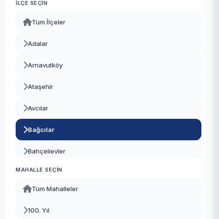
İLÇE SEÇIN
Tüm İlçeler
Adalar
Arnavutköy
Ataşehir
Avcılar
Bağcılar
Bahçelievler
MAHALLE SEÇIN
Bakırköy
Tüm Mahalleler
Başakşehir
100. Yıl
Bayrampaşa