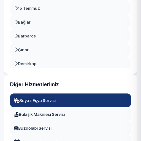
15 Temmuz
Beşiktaş
Bağlar
Beykoz
Barbaros
Beylikdüzü
Çınar
Beyoğlu
Demirkapı
Büyükçekmece
Fatih
Çatalca
Diğer Hizmetlerimiz
Fevzi Çakmak
Çekmeköy
Beyaz Eşya Servisi
Göztepe
Esenler
Bulaşık Makinesi Servisi
Güneşli
Esenyurt
Buzdolabı Servisi
Hürriyet
Eyüpsultan