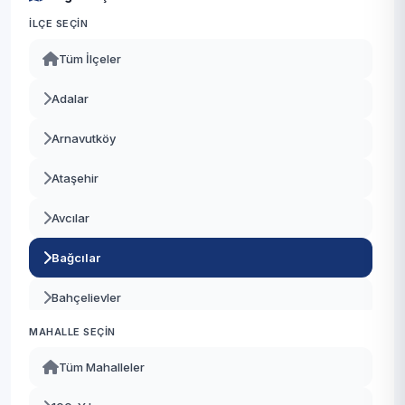
İLÇE SEÇIN
Tüm İlçeler
Adalar
Arnavutköy
Ataşehir
Avcılar
Bağcılar
Bahçelievler
MAHALLE SEÇIN
Bakırköy
Tüm Mahalleler
Başakşehir