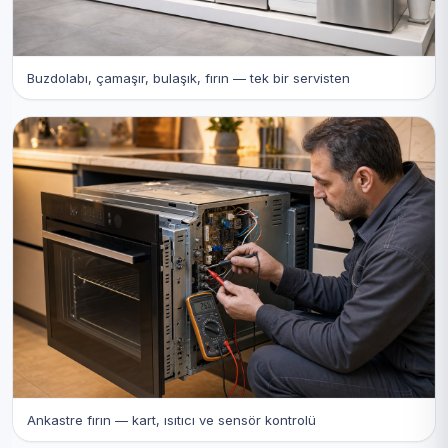
Buzdolabı, çamaşır, bulaşık, fırın — tek bir servisten
Ankastre fırın — kart, ısıtıcı ve sensör kontrolü