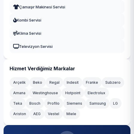
Eyüpsultan
Çamaşır Makinesi Servisi
İnönü
Fatih
Kombi Servisi
Kazım Karabekir
Gaziosmanpaşa
Klima Servisi
Kemalpaşa
Güngören
Televizyon Servisi
Kirazlı
Kadıköy
Mahmutbey
Kağıthane
Hizmet Verdiğimiz Markalar
Merkez
Kartal
Arçelik
Beko
Regal
Indesit
Franke
Subzero
Sancaktepe
Amana
Westinghouse
Hotpoint
Electrolux
Küçükçekmece
Teka
Yavuz Selim
Bosch
Profilo
Siemens
Samsung
LG
Maltepe
Ariston
AEG
Vestel
Miele
Yenigün
Pendik
Yenimahalle
Sancaktepe