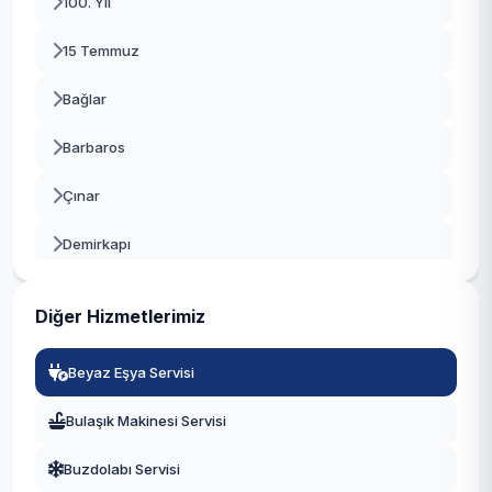
100. Yıl
Bayrampaşa
15 Temmuz
Beşiktaş
Bağlar
Beykoz
Barbaros
Beylikdüzü
Çınar
Beyoğlu
Demirkapı
Büyükçekmece
Fatih
Çatalca
Diğer Hizmetlerimiz
Fevzi Çakmak
Çekmeköy
Beyaz Eşya Servisi
Göztepe
Esenler
Bulaşık Makinesi Servisi
Güneşli
Esenyurt
Buzdolabı Servisi
Hürriyet