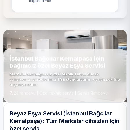
bilgilendirme
İstanbul Bağcılar Kemalpaşa için
bağımsız özel Beyaz Eşya Servisi
Markalardan bağımsız özel teknik servis olarak
çalışıyoruz; süreçlerimiz TSE standartlarına uygun şekilde
organize edilir.
7/24 randevu | Özel teknik servis | Servis Randevu
Beyaz Eşya Servisi (İstanbul Bağcılar
Kemalpaşa): Tüm Markalar cihazları için
özel servis