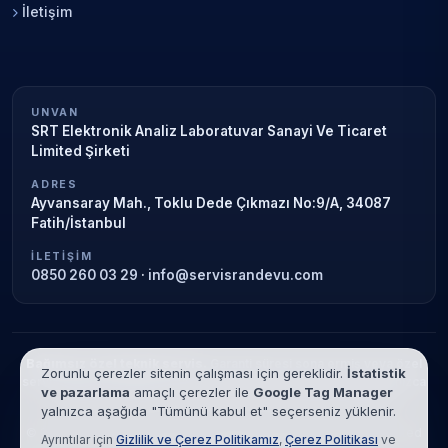
İletişim
UNVAN
SRT Elektronik Analiz Laboratuvar Sanayi Ve Ticaret
Limited Şirketi
ADRES
Ayvansaray Mah., Toklu Dede Çıkmazı No:9/A, 34087
Fatih/İstanbul
İLETIŞIM
0850 260 03 29
·
info@servisrandevu.com
Bağımsız özel teknik servis.
Garanti süresi sona ermiş veya özel
Zorunlu çerezler sitenin çalışması için gereklidir.
İstatistik
servis kapsamındaki cihazlar için hizmet verilir. Marka adları yalnızca
ve pazarlama
amaçlı çerezler ile
Google Tag Manager
tanımlama amaçlıdır; yetkili servis ilişkisi bulunmamaktadır.
yalnızca aşağıda "Tümünü kabul et" seçerseniz yüklenir.
© 2026 SRT Elektronik Analiz Laboratuvar Sanayi Ve Ticaret Limited
Ayrıntılar için
Gizlilik ve Çerez Politikamız
,
Çerez Politikası
ve