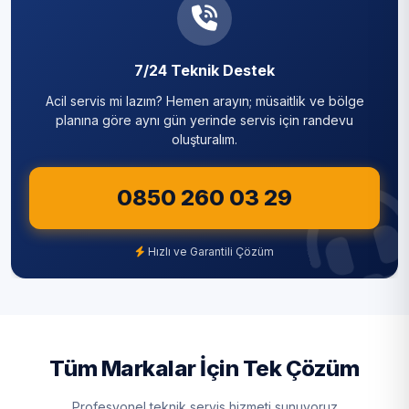
Yıldıztepe
Sarıyer
7/24 Teknik Destek
Silivri
Acil servis mi lazım? Hemen arayın; müsaitlik ve bölge
Sultanbeyli
planına göre aynı gün yerinde servis için randevu
oluşturalım.
Sultangazi
0850 260 03 29
Şile
Şişli
Hızlı ve Garantili Çözüm
Tuzla
Ümraniye
Üsküdar
Tüm Markalar İçin Tek Çözüm
Zeytinburnu
Profesyonel teknik servis hizmeti sunuyoruz