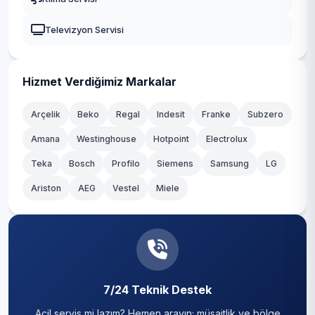
Kemalpaşa
Güngören
Televizyon Servisi
Kirazlı
Kadıköy
Mahmutbey
Kağıthane
Hizmet Verdiğimiz Markalar
Merkez
Kartal
Arçelik
Beko
Regal
Indesit
Franke
Subzero
Sancaktepe
Amana
Westinghouse
Hotpoint
Electrolux
Küçükçekmece
Teka
Yavuz Selim
Bosch
Profilo
Siemens
Samsung
LG
Maltepe
Ariston
AEG
Vestel
Miele
Yenigün
Pendik
Yenimahalle
Sancaktepe
Yıldıztepe
Sarıyer
7/24 Teknik Destek
Silivri
Acil servis mi lazım? Hemen arayın; müsaitlik ve bölge