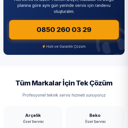
Sultanbeyli
planına göre aynı gün yerinde servis için randevu
oluşturalım.
Sultangazi
0850 260 03 29
Şile
Şişli
Hızlı ve Garantili Çözüm
Tuzla
Ümraniye
Üsküdar
Tüm Markalar İçin Tek Çözüm
Zeytinburnu
Profesyonel teknik servis hizmeti sunuyoruz
Arçelik
Beko
Özel Servisi
Özel Servisi