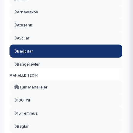
Arnavutköy
Ataşehir
Avcılar
Bağcılar
Bahçelievler
MAHALLE SEÇIN
Bakırköy
Tüm Mahalleler
Başakşehir
100. Yıl
Bayrampaşa
15 Temmuz
Beşiktaş
Bağlar
Beykoz