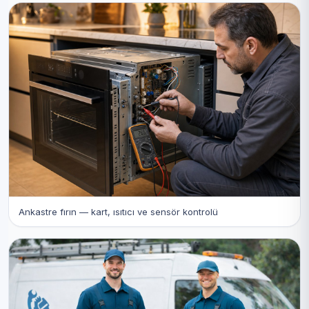
Ankastre fırın — kart, ısıtıcı ve sensör kontrolü