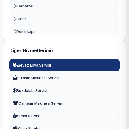
Barbaros
Beylikdüzü
Çınar
Beyoğlu
Demirkapı
Büyükçekmece
Fatih
Çatalca
Diğer Hizmetlerimiz
Fevzi Çakmak
Çekmeköy
Beyaz Eşya Servisi
Göztepe
Esenler
Bulaşık Makinesi Servisi
Güneşli
Esenyurt
Buzdolabı Servisi
Hürriyet
Eyüpsultan
Çamaşır Makinesi Servisi
İnönü
Fatih
Kombi Servisi
Kazım Karabekir
Gaziosmanpaşa
Klima Servisi