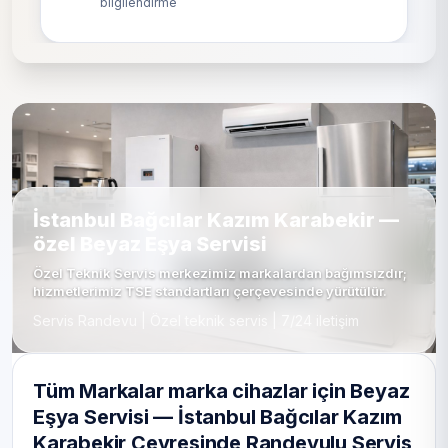
bilgilendirme
İstanbul Bağcılar Kazım Karabekir —
özel Beyaz Eşya Servisi
Özel Teknik Servis merkezimiz markalardan bağımsızdır;
hizmetlerimiz TSE standartları çerçevesinde yürütülür.
Servis Randevu | Özel teknik servis | 7/24 iletişim
Tüm Markalar marka cihazlar için Beyaz
Eşya Servisi — İstanbul Bağcılar Kazım
Karabekir Çevresinde Randevulu Servis