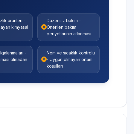
zlik ürünleri -
Düzensiz bakım -
ayan kimyasal
Önerilen bakım
periyotlarının atlanması
algalanmaları -
Nem ve sıcaklık kontrolü
ruması olmadan
- Uygun olmayan ortam
koşulları