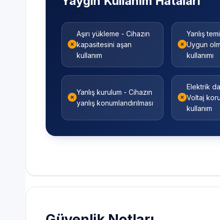
Aşırı yükleme - Cihazın
Yanlış temi
kapasitesini aşan
Uygun olm
kullanım
kullanımı
Elektrik d
Yanlış kurulum - Cihazın
Voltaj ko
yanlış konumlandırılması
kullanım
Güvenlik Notları