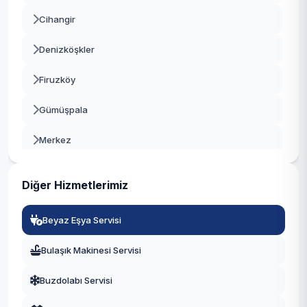
Cihangir
Beşiktaş
Denizköşkler
Beykoz
Firuzköy
Beylikdüzü
Gümüşpala
Beyoğlu
Merkez
Büyükçekmece
Mustafa Kemal Paşa
Çatalca
Diğer Hizmetlerimiz
Tahtakale
Çekmeköy
Beyaz Eşya Servisi
Üniversite
Esenler
Bulaşık Makinesi Servisi
Yeşilkent
Esenyurt
Buzdolabı Servisi
Eyüpsultan