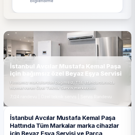
bilgilendirme
İstanbul Avcılar Mustafa Kemal Paşa
için bağımsız özel Beyaz Eşya Servisi
Firmamız markalardan bağımsız, TSE standartlarında
hizmet veren Özel Teknik Servis merkezidir.
7/24 randevu | Özel teknik servis | Servis Randevu
İstanbul Avcılar Mustafa Kemal Paşa
Hattında Tüm Markalar marka cihazlar
için Beyaz Eşya Servisi ve Parça