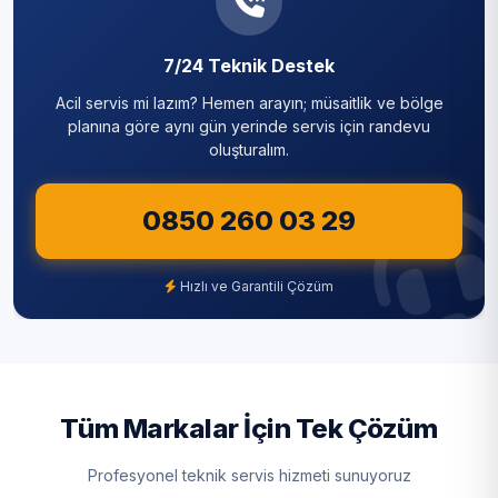
Sarıyer
7/24 Teknik Destek
Silivri
Acil servis mi lazım? Hemen arayın; müsaitlik ve bölge
Sultanbeyli
planına göre aynı gün yerinde servis için randevu
oluşturalım.
Sultangazi
0850 260 03 29
Şile
Şişli
Hızlı ve Garantili Çözüm
Tuzla
Ümraniye
Üsküdar
Tüm Markalar İçin Tek Çözüm
Zeytinburnu
Profesyonel teknik servis hizmeti sunuyoruz