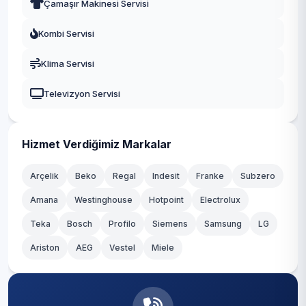
Çamaşır Makinesi Servisi
Fatih
Kombi Servisi
Gaziosmanpaşa
Klima Servisi
Güngören
Televizyon Servisi
Kadıköy
Kağıthane
Hizmet Verdiğimiz Markalar
Kartal
Arçelik
Beko
Regal
Indesit
Franke
Subzero
Amana
Westinghouse
Hotpoint
Electrolux
Küçükçekmece
Teka
Bosch
Profilo
Siemens
Samsung
LG
Maltepe
Ariston
AEG
Vestel
Miele
Pendik
Sancaktepe