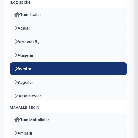
İLÇE SEÇIN
Tüm İlçeler
Adalar
Arnavutköy
Ataşehir
Avcılar
Bağcılar
Bahçelievler
MAHALLE SEÇIN
Bakırköy
Tüm Mahalleler
Başakşehir
Ambarlı
Bayrampaşa