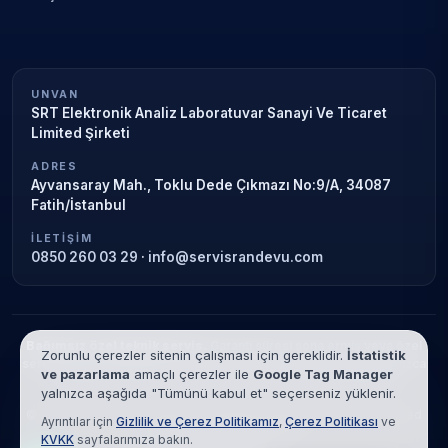
UNVAN
SRT Elektronik Analiz Laboratuvar Sanayi Ve Ticaret
Limited Şirketi
ADRES
Ayvansaray Mah., Toklu Dede Çıkmazı No:9/A, 34087
Fatih/İstanbul
İLETIŞIM
0850 260 03 29
·
info@servisrandevu.com
Bağımsız özel teknik servis.
Garanti süresi sona ermiş veya özel
Zorunlu çerezler sitenin çalışması için gereklidir.
İstatistik
servis kapsamındaki cihazlar için hizmet verilir. Marka adları yalnızca
ve pazarlama
amaçlı çerezler ile
Google Tag Manager
tanımlama amaçlıdır; yetkili servis ilişkisi bulunmamaktadır.
yalnızca aşağıda "Tümünü kabul et" seçerseniz yüklenir.
© 2026 SRT Elektronik Analiz Laboratuvar Sanayi Ve Ticaret Limited
Ayrıntılar için
Gizlilik ve Çerez Politikamız
,
Çerez Politikası
ve
Şirketi. Tüm hakları saklıdır.
KVKK
sayfalarımıza bakın.