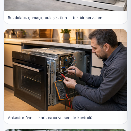
Buzdolabı, çamaşır, bulaşık, fırın — tek bir servisten
Ankastre fırın — kart, ısıtıcı ve sensör kontrolü