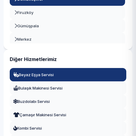
Beykoz
Firuzköy
Beylikdüzü
Gümüşpala
Beyoğlu
Merkez
Büyükçekmece
Mustafa Kemal Paşa
Çatalca
Diğer Hizmetlerimiz
Tahtakale
Çekmeköy
Beyaz Eşya Servisi
Üniversite
Esenler
Bulaşık Makinesi Servisi
Yeşilkent
Esenyurt
Buzdolabı Servisi
Eyüpsultan
Çamaşır Makinesi Servisi
Fatih
Kombi Servisi