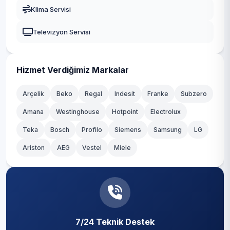
Gaziosmanpaşa
Klima Servisi
Güngören
Televizyon Servisi
Kadıköy
Kağıthane
Hizmet Verdiğimiz Markalar
Kartal
Arçelik
Beko
Regal
Indesit
Franke
Subzero
Amana
Westinghouse
Hotpoint
Electrolux
Küçükçekmece
Teka
Bosch
Profilo
Siemens
Samsung
LG
Maltepe
Ariston
AEG
Vestel
Miele
Pendik
Sancaktepe
Sarıyer
7/24 Teknik Destek
Silivri