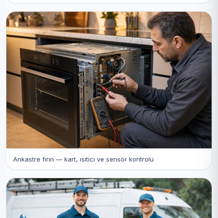
Ankastre fırın — kart, ısıtıcı ve sensör kontrolü