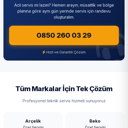
Acil servis mi lazım? Hemen arayın; müsaitlik ve bölge
Sultanbeyli
planına göre aynı gün yerinde servis için randevu
oluşturalım.
Sultangazi
0850 260 03 29
Şile
Şişli
Hızlı ve Garantili Çözüm
Tuzla
Ümraniye
Üsküdar
Tüm Markalar İçin Tek Çözüm
Zeytinburnu
Profesyonel teknik servis hizmeti sunuyoruz
Arçelik
Beko
Özel Servisi
Özel Servisi