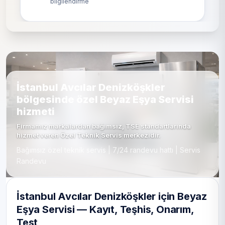
bilgilendirme
İstanbul Avcılar Denizköşkler
bölgesinde özel Beyaz Eşya Servisi
hizmeti
Firmamız markalardan bağımsız, TSE standartlarında
hizmet veren Özel Teknik Servis merkezidir.
Bağımsız özel teknik servis | 7/24 randevu hattı | Servis
Randevu
İstanbul Avcılar Denizköşkler için Beyaz
Eşya Servisi — Kayıt, Teşhis, Onarım,
Test