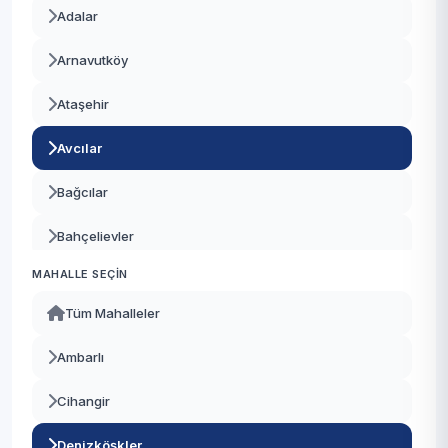
Adalar
Arnavutköy
Ataşehir
Avcılar
Bağcılar
Bahçelievler
MAHALLE SEÇIN
Bakırköy
Tüm Mahalleler
Başakşehir
Ambarlı
Bayrampaşa
Cihangir
Beşiktaş
Denizköşkler