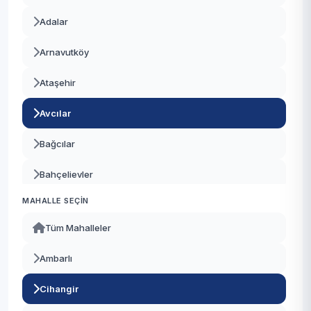
Adalar
Arnavutköy
Ataşehir
Avcılar
Bağcılar
Bahçelievler
MAHALLE SEÇIN
Bakırköy
Tüm Mahalleler
Başakşehir
Ambarlı
Bayrampaşa
Cihangir
Beşiktaş