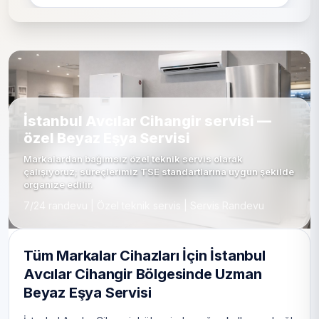
İstanbul Avcılar Cihangir servisi —
özel Beyaz Eşya Servisi
Markalardan bağımsız özel teknik servis olarak
çalışıyoruz; süreçlerimiz TSE standartlarına uygun şekilde
organize edilir.
7/24 randevu | Özel teknik servis | Servis Randevu
Tüm Markalar Cihazları İçin İstanbul
Avcılar Cihangir Bölgesinde Uzman
Beyaz Eşya Servisi