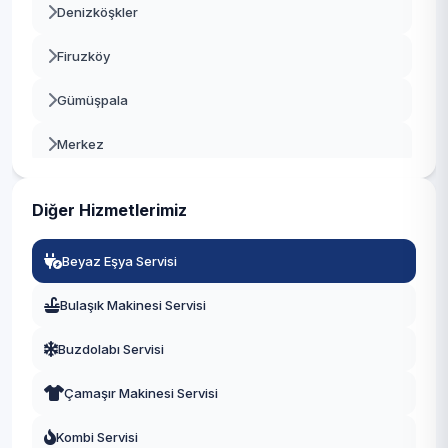
Denizköşkler
Beykoz
Firuzköy
Beylikdüzü
Gümüşpala
Beyoğlu
Merkez
Büyükçekmece
Mustafa Kemal Paşa
Çatalca
Diğer Hizmetlerimiz
Tahtakale
Çekmeköy
Beyaz Eşya Servisi
Üniversite
Esenler
Bulaşık Makinesi Servisi
Yeşilkent
Esenyurt
Buzdolabı Servisi
Eyüpsultan
Çamaşır Makinesi Servisi
Fatih
Kombi Servisi