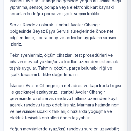
İstanbul Avcılar Cihangir bölgesinde yoğun kullanıma bağlı
yıpranma; sensör, pompa veya elektronik kart kaynaklı
sorunlarda doğru parça ve işçilik seçimi kritiktir.
Servis Randevu olarak İstanbul Avcılar Cihangir
bölgesinde Beyaz Eşya Servisi süreçlerinde önce net
bilgilendirme, sonra onay ve ardından uygulama sırasını
izleriz.
Teknisyenlerimiz; ölçüm cihazları, test prosedürleri ve
cihazın mevcut yazılım/arıza kodları üzerinden sistematik
teşhis uygular. Tahmini çözüm, parça bulunabilirliği ve
işçilik kapsamı birlikte değerlendirilir.
İstanbul Avcılar Cihangir için net adres ve kapı kodu bilgisi
ile gecikmeyi azaltıyoruz. İstanbul Avcılar Cihangir
çevresinde özel servis randevu hattımız üzerinden kayıt
açarak randevu talep edebilirsiniz. Marmara hattında nem
ve mevsimsel sıcaklık farkları; cihazlarda yoğuşma ve
elektrik tesisatı kontrolleri önem taşıyabilir.
Yoğun mevsimlerde (yaz/kış) randevu süreleri uzayabilir;