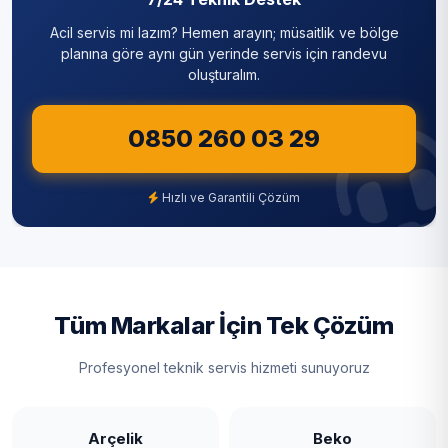
Silivri
Acil servis mi lazım? Hemen arayın; müsaitlik ve bölge
Sultanbeyli
planına göre aynı gün yerinde servis için randevu
oluşturalım.
Sultangazi
0850 260 03 29
Şile
Şişli
Hızlı ve Garantili Çözüm
Tuzla
Ümraniye
Üsküdar
Tüm Markalar İçin Tek Çözüm
Zeytinburnu
Profesyonel teknik servis hizmeti sunuyoruz
Arçelik
Beko