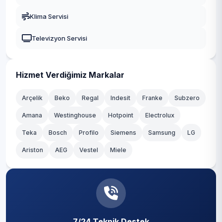
Gaziosmanpaşa
Klima Servisi
Güngören
Televizyon Servisi
Kadıköy
Kağıthane
Hizmet Verdiğimiz Markalar
Kartal
Arçelik
Beko
Regal
Indesit
Franke
Subzero
Amana
Westinghouse
Hotpoint
Electrolux
Küçükçekmece
Teka
Bosch
Profilo
Siemens
Samsung
LG
Maltepe
Ariston
AEG
Vestel
Miele
Pendik
Sancaktepe
Sarıyer
7/24 Teknik Destek