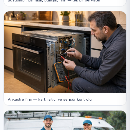
Ankastre fırın — kart, ısıtıcı ve sensör kontrolü