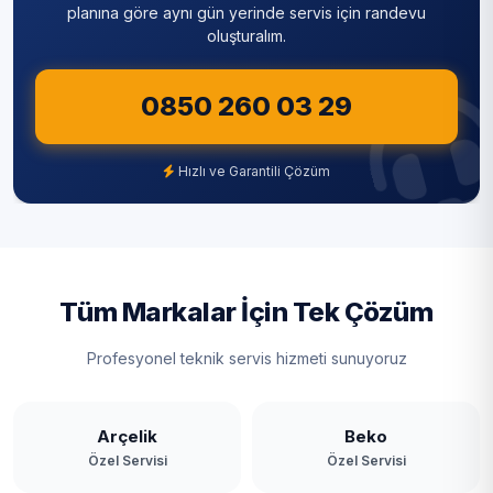
Sultanbeyli
planına göre aynı gün yerinde servis için randevu
oluşturalım.
Sultangazi
0850 260 03 29
Şile
Şişli
Hızlı ve Garantili Çözüm
Tuzla
Ümraniye
Üsküdar
Tüm Markalar İçin Tek Çözüm
Zeytinburnu
Profesyonel teknik servis hizmeti sunuyoruz
Arçelik
Beko
Özel Servisi
Özel Servisi