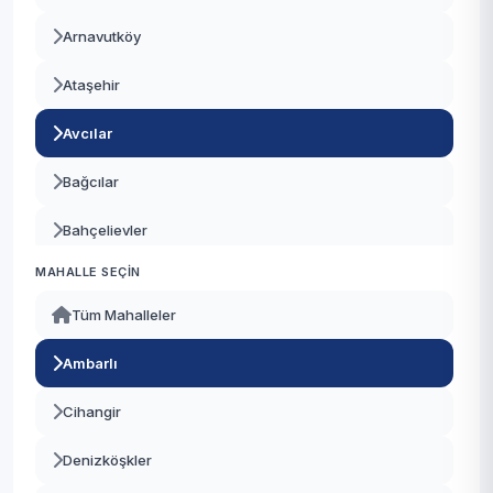
Arnavutköy
Ataşehir
Avcılar
Bağcılar
Bahçelievler
MAHALLE SEÇIN
Bakırköy
Tüm Mahalleler
Başakşehir
Ambarlı
Bayrampaşa
Cihangir
Beşiktaş
Denizköşkler
Beykoz