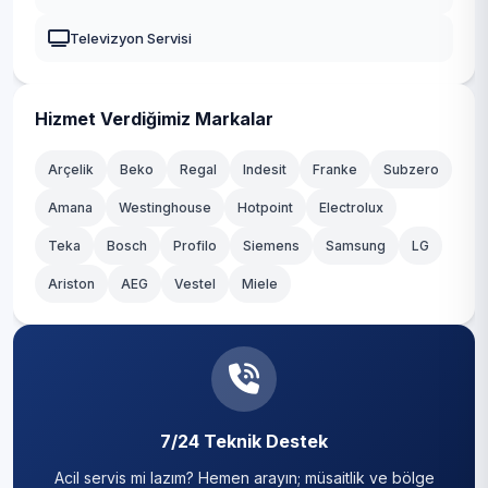
Güngören
Televizyon Servisi
Kadıköy
Kağıthane
Hizmet Verdiğimiz Markalar
Kartal
Arçelik
Beko
Regal
Indesit
Franke
Subzero
Amana
Westinghouse
Hotpoint
Electrolux
Küçükçekmece
Teka
Bosch
Profilo
Siemens
Samsung
LG
Maltepe
Ariston
AEG
Vestel
Miele
Pendik
Sancaktepe
Sarıyer
7/24 Teknik Destek
Silivri
Acil servis mi lazım? Hemen arayın; müsaitlik ve bölge