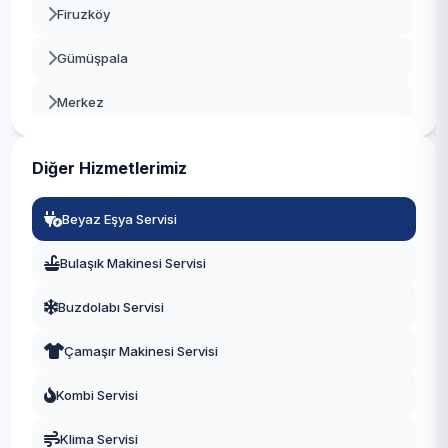
Firuzköy
Beylikdüzü
Gümüşpala
Beyoğlu
Merkez
Büyükçekmece
Mustafa Kemal Paşa
Çatalca
Diğer Hizmetlerimiz
Tahtakale
Çekmeköy
Beyaz Eşya Servisi
Üniversite
Esenler
Bulaşık Makinesi Servisi
Yeşilkent
Esenyurt
Buzdolabı Servisi
Eyüpsultan
Çamaşır Makinesi Servisi
Fatih
Kombi Servisi
Gaziosmanpaşa
Klima Servisi