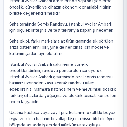
İstanbul Avcılar Ambarlı adreslerinde yapılan işlemlerde
öncelik, güvenlik ve cihazın ekonomik onarılabilirliğinin
birlikte değerlendirilmesidir.
Saha tarafında Servis Randevu, İstanbul Avcılar Ambarlı
için ölçülebilir teşhis ve test tekrarıyla kapanışı hedefler.
Saha ekibi, farklı markalara ait ürün gamında sık görülen
arıza paternlerini bilir; yine de her cihaz için model ve
kullanım şartları ayrı ele alınır.
İstanbul Avcılar Ambarlı sakinlerine yönelik
önceliklendirilmiş randevu pencereleri sunuyoruz.
İstanbul Avcılar Ambarlı çevresinde özel servis randevu
hattımız üzerinden kayıt açarak randevu talep
edebilirsiniz. Marmara hattında nem ve mevsimsel sıcaklık
farkları; cihazlarda yoğuşma ve elektrik tesisatı kontrolleri
önem taşıyabilir.
Uzatma kablosu veya zayıf priz kullanımı; özellikle beyaz
eşya ve klima hatlarında voltaj düşümü hissedilebilir. Aynı
bölgede art arda iş emirleri mümkünse tek çıkışta