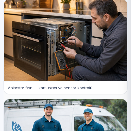
Ankastre fırın — kart, ısıtıcı ve sensör kontrolü