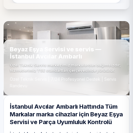
Beyaz Eşya Servisi ve servis —
İstanbul Avcılar Ambarlı
Özel Teknik Servis merkezimiz markalardan bağımsızdır;
hizmetlerimiz TSE standartları çerçevesinde yürütülür.
Özel Teknik Servis | 7/24 Profesyonel Destek | Servis
Randevu
İstanbul Avcılar Ambarlı Hattında Tüm
Markalar marka cihazlar için Beyaz Eşya
Servisi ve Parça Uyumluluk Kontrolü