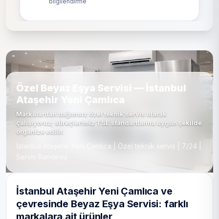
bilgilendirme
Özel Beyaz Eşya Servisi — İstanbul
Ataşehir Yeni Çamlıca
Markalardan bağımsız özel teknik servis olarak
çalışıyoruz; süreçlerimiz TSE standartlarına uygun şekilde
organize edilir.
İstanbul Ataşehir Yeni Çamlıca | Özel teknik servis | 7/24 |
Servis Randevu
İstanbul Ataşehir Yeni Çamlıca ve
çevresinde Beyaz Eşya Servisi: farklı
markalara ait ürünler