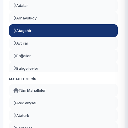
Adalar
Arnavutköy
Ataşehir
Avcılar
Bağcılar
Bahçelievler
MAHALLE SEÇIN
Bakırköy
Tüm Mahalleler
Başakşehir
Aşık Veysel
Bayrampaşa
Atatürk
Beşiktaş