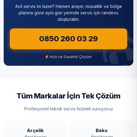
Acil servis mi lazım? Hemen arayın; müsaitlik ve bölge
Sultanbeyli
planına göre aynı gün yerinde servis için randevu
oluşturalım.
Sultangazi
0850 260 03 29
Şile
Şişli
Hızlı ve Garantili Çözüm
Tuzla
Ümraniye
Üsküdar
Tüm Markalar İçin Tek Çözüm
Zeytinburnu
Profesyonel teknik servis hizmeti sunuyoruz
Arçelik
Beko