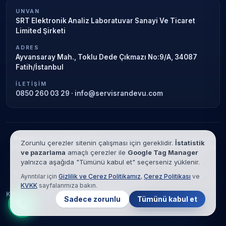
UNVAN
SRT Elektronik Analiz Laboratuvar Sanayi Ve Ticaret
Limited Şirketi
ADRES
Ayvansaray Mah., Toklu Dede Çıkmazı No:9/A, 34087
Fatih/İstanbul
İLETIŞIM
0850 260 03 29
·
info@servisrandevu.com
Bağımsız özel teknik servis.
Garanti süresi sona ermiş veya özel
Zorunlu çerezler sitenin çalışması için gereklidir.
İstatistik
servis kapsamındaki cihazlar için hizmet verilir. Marka adları yalnızca
ve pazarlama
amaçlı çerezler ile
Google Tag Manager
tanımlama amaçlıdır; yetkili servis ilişkisi bulunmamaktadır.
yalnızca aşağıda "Tümünü kabul et" seçerseniz yüklenir.
© 2026 SRT Elektronik Analiz Laboratuvar Sanayi Ve Ticaret Limited
Ayrıntılar için
Gizlilik ve Çerez Politikamız
,
Çerez Politikası
ve
Şirketi. Tüm hakları saklıdır.
KVKK
sayfalarımıza bakın.
KVKK
Gizlilik
Çerez Politikası
Hizmet Şartları
Sadece zorunlu
Tümünü kabul et