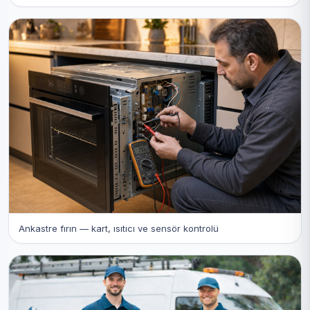
Ankastre fırın — kart, ısıtıcı ve sensör kontrolü