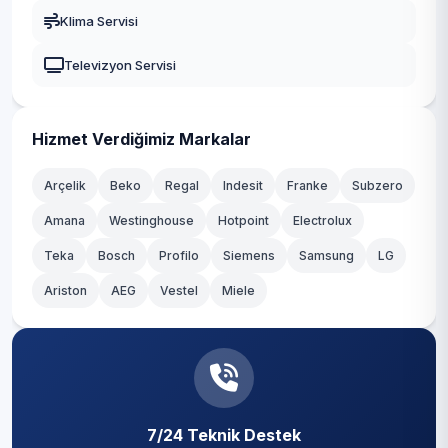
Gaziosmanpaşa
Klima Servisi
Örnek
Güngören
Televizyon Servisi
Yeni Çamlıca
Kadıköy
Yenisahra
Kağıthane
Hizmet Verdiğimiz Markalar
Yenişehir
Kartal
Arçelik
Beko
Regal
Indesit
Franke
Subzero
Amana
Westinghouse
Hotpoint
Electrolux
Küçükçekmece
Teka
Bosch
Profilo
Siemens
Samsung
LG
Maltepe
Ariston
AEG
Vestel
Miele
Pendik
Sancaktepe
Sarıyer
7/24 Teknik Destek
Silivri