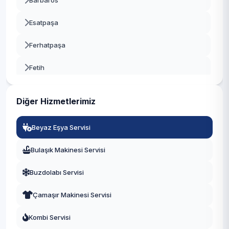
Barbaros
Beykoz
Esatpaşa
Beylikdüzü
Ferhatpaşa
Beyoğlu
Fetih
Büyükçekmece
İçerenköy
Çatalca
Diğer Hizmetlerimiz
İnönü
Çekmeköy
Beyaz Eşya Servisi
Kayışdağı
Esenler
Bulaşık Makinesi Servisi
Küçükbakkalköy
Esenyurt
Buzdolabı Servisi
Mevlana
Eyüpsultan
Çamaşır Makinesi Servisi
Mimar Sinan
Fatih
Kombi Servisi
Mustafa Kemal