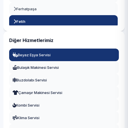
Ferhatpaşa
Beyoğlu
Fetih
Büyükçekmece
İçerenköy
Çatalca
Diğer Hizmetlerimiz
İnönü
Çekmeköy
Beyaz Eşya Servisi
Kayışdağı
Esenler
Bulaşık Makinesi Servisi
Küçükbakkalköy
Esenyurt
Buzdolabı Servisi
Mevlana
Eyüpsultan
Çamaşır Makinesi Servisi
Mimar Sinan
Fatih
Kombi Servisi
Mustafa Kemal
Gaziosmanpaşa
Klima Servisi
Örnek
Güngören