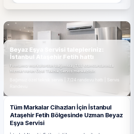
Beyaz Eşya Servisi talepleriniz:
İstanbul Ataşehir Fetih hattı
Firmamız markalardan bağımsız, TSE standartlarında
hizmet veren Özel Teknik Servis merkezidir.
Bağımsız özel teknik servis | 7/24 randevu hattı | Servis
Randevu
Tüm Markalar Cihazları İçin İstanbul
Ataşehir Fetih Bölgesinde Uzman Beyaz
Eşya Servisi