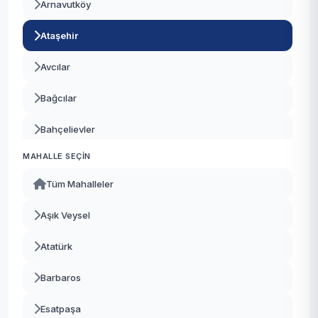
Arnavutköy
Ataşehir
Avcılar
Bağcılar
Bahçelievler
MAHALLE SEÇIN
Bakırköy
Tüm Mahalleler
Başakşehir
Aşık Veysel
Bayrampaşa
Atatürk
Beşiktaş
Barbaros
Beykoz
Esatpaşa
Beylikdüzü