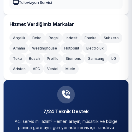
Televizyon Servisi
Yeni Çamlıca
Kadıköy
Yenisahra
Kağıthane
Hizmet Verdiğimiz Markalar
Yenişehir
Kartal
Arçelik
Beko
Regal
Indesit
Franke
Subzero
Amana
Westinghouse
Hotpoint
Electrolux
Küçükçekmece
Teka
Bosch
Profilo
Siemens
Samsung
LG
Maltepe
Ariston
AEG
Vestel
Miele
Pendik
Sancaktepe
Sarıyer
7/24 Teknik Destek
Silivri
Acil servis mi lazım? Hemen arayın; müsaitlik ve bölge
Sultanbeyli
planına göre aynı gün yerinde servis için randevu