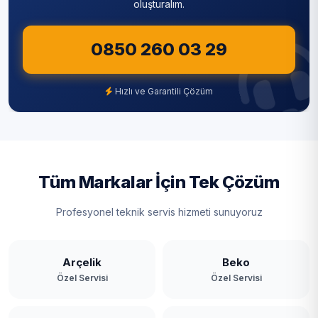
oluşturalım.
Sultangazi
0850 260 03 29
Şile
Şişli
Hızlı ve Garantili Çözüm
Tuzla
Ümraniye
Üsküdar
Tüm Markalar İçin Tek Çözüm
Zeytinburnu
Profesyonel teknik servis hizmeti sunuyoruz
Arçelik
Beko
Özel Servisi
Özel Servisi