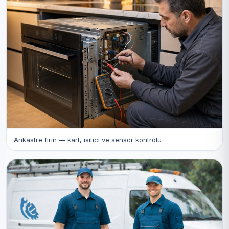
Ankastre fırın — kart, ısıtıcı ve sensör kontrolü