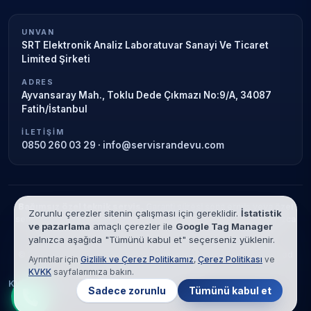
UNVAN
SRT Elektronik Analiz Laboratuvar Sanayi Ve Ticaret
Limited Şirketi
ADRES
Ayvansaray Mah., Toklu Dede Çıkmazı No:9/A, 34087
Fatih/İstanbul
İLETIŞIM
0850 260 03 29
·
info@servisrandevu.com
Bağımsız özel teknik servis.
Garanti süresi sona ermiş veya özel
Zorunlu çerezler sitenin çalışması için gereklidir.
İstatistik
servis kapsamındaki cihazlar için hizmet verilir. Marka adları yalnızca
ve pazarlama
amaçlı çerezler ile
Google Tag Manager
tanımlama amaçlıdır; yetkili servis ilişkisi bulunmamaktadır.
yalnızca aşağıda "Tümünü kabul et" seçerseniz yüklenir.
© 2026 SRT Elektronik Analiz Laboratuvar Sanayi Ve Ticaret Limited
Ayrıntılar için
Gizlilik ve Çerez Politikamız
,
Çerez Politikası
ve
Şirketi. Tüm hakları saklıdır.
KVKK
sayfalarımıza bakın.
KVKK
Gizlilik
Çerez Politikası
Hizmet Şartları
Sadece zorunlu
Tümünü kabul et