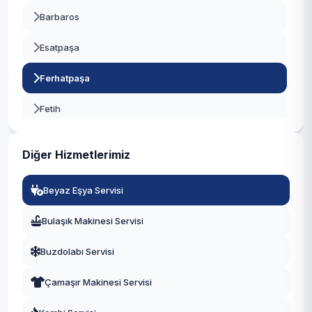
Barbaros
Beykoz
Esatpaşa
Beylikdüzü
Ferhatpaşa
Beyoğlu
Fetih
Büyükçekmece
İçerenköy
Çatalca
Diğer Hizmetlerimiz
İnönü
Çekmeköy
Beyaz Eşya Servisi
Kayışdağı
Esenler
Bulaşık Makinesi Servisi
Küçükbakkalköy
Esenyurt
Buzdolabı Servisi
Mevlana
Eyüpsultan
Çamaşır Makinesi Servisi
Mimar Sinan
Fatih