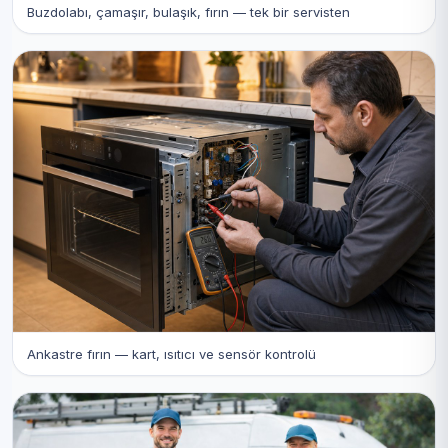
Buzdolabı, çamaşır, bulaşık, fırın — tek bir servisten
Ankastre fırın — kart, ısıtıcı ve sensör kontrolü