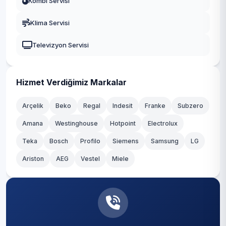
Kombi Servisi
Mustafa Kemal
Gaziosmanpaşa
Klima Servisi
Örnek
Güngören
Televizyon Servisi
Yeni Çamlıca
Kadıköy
Yenisahra
Kağıthane
Hizmet Verdiğimiz Markalar
Yenişehir
Kartal
Arçelik
Beko
Regal
Indesit
Franke
Subzero
Amana
Westinghouse
Hotpoint
Electrolux
Küçükçekmece
Teka
Bosch
Profilo
Siemens
Samsung
LG
Maltepe
Ariston
AEG
Vestel
Miele
Pendik
Sancaktepe
Sarıyer