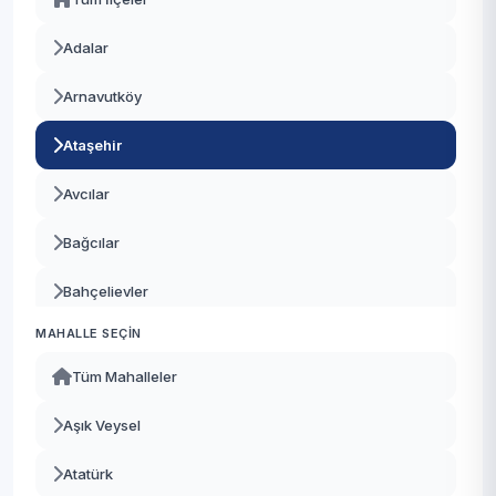
Adalar
Arnavutköy
Ataşehir
Avcılar
Bağcılar
Bahçelievler
MAHALLE SEÇIN
Bakırköy
Tüm Mahalleler
Başakşehir
Aşık Veysel
Bayrampaşa
Atatürk
Beşiktaş