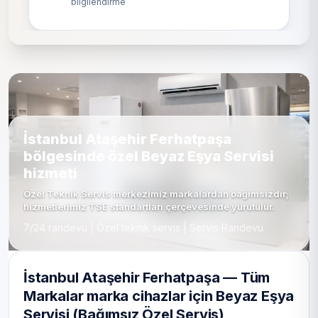
bilgilendirme
İstanbul Ataşehir Ferhatpaşa
bölgesinde özel Beyaz Eşya Servisi
hizmeti
Özel Teknik Servis merkezimiz markalardan bağımsızdır;
hizmetlerimiz TSE standartları çerçevesinde yürütülür.
7/24 randevu | Özel teknik servis | Servis Randevu
İstanbul Ataşehir Ferhatpaşa — Tüm
Markalar marka cihazlar için Beyaz Eşya
Servisi (Bağımsız Özel Servis)