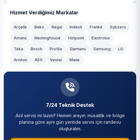
Yenisahra
Kağıthane
Hizmet Verdiğimiz Markalar
Yenişehir
Kartal
Arçelik
Beko
Regal
Indesit
Franke
Subzero
Amana
Westinghouse
Hotpoint
Electrolux
Küçükçekmece
Teka
Bosch
Profilo
Siemens
Samsung
LG
Maltepe
Ariston
AEG
Vestel
Miele
Pendik
Sancaktepe
Sarıyer
7/24 Teknik Destek
Silivri
Acil servis mi lazım? Hemen arayın; müsaitlik ve bölge
Sultanbeyli
planına göre aynı gün yerinde servis için randevu
oluşturalım.
Sultangazi