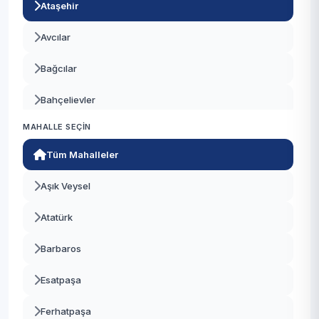
Ataşehir
Avcılar
Bağcılar
Bahçelievler
MAHALLE SEÇIN
Bakırköy
Tüm Mahalleler
Başakşehir
Aşık Veysel
Bayrampaşa
Atatürk
Beşiktaş
Barbaros
Beykoz
Esatpaşa
Beylikdüzü
Ferhatpaşa