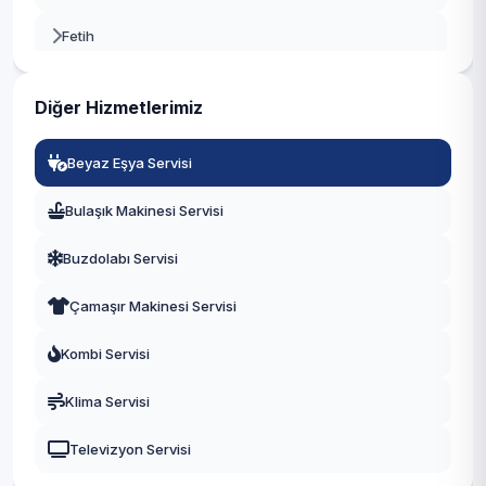
Beyoğlu
Fetih
Büyükçekmece
İçerenköy
Çatalca
Diğer Hizmetlerimiz
İnönü
Çekmeköy
Beyaz Eşya Servisi
Kayışdağı
Esenler
Bulaşık Makinesi Servisi
Küçükbakkalköy
Esenyurt
Buzdolabı Servisi
Mevlana
Eyüpsultan
Çamaşır Makinesi Servisi
Mimar Sinan
Fatih
Kombi Servisi
Mustafa Kemal
Gaziosmanpaşa
Klima Servisi
Örnek
Güngören
Televizyon Servisi
Yeni Çamlıca
Kadıköy