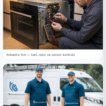
Ankastre fırın — kart, ısıtıcı ve sensör kontrolü