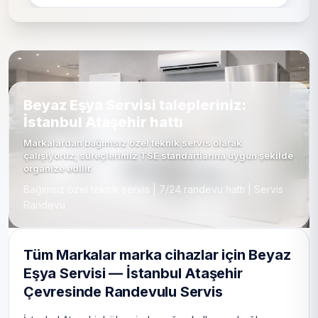
Beyaz Eşya Servisi talepleriniz:
İstanbul Ataşehir hattı
Markalardan bağımsız özel teknik servis olarak
çalışıyoruz; süreçlerimiz TSE standartlarına uygun şekilde
organize edilir.
Bağımsız özel teknik servis | 7/24 randevu hattı | Servis
Randevu
Tüm Markalar marka cihazlar için Beyaz
Eşya Servisi — İstanbul Ataşehir
Çevresinde Randevulu Servis