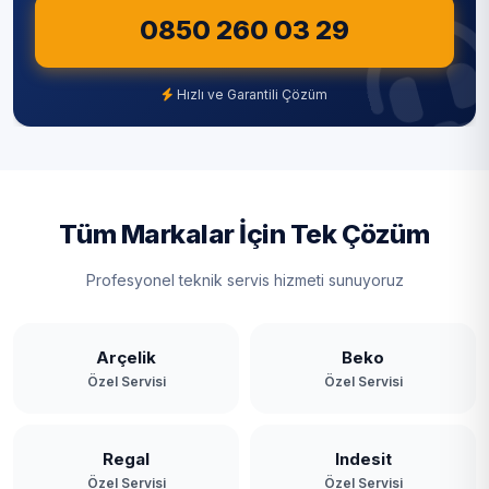
0850 260 03 29
Şile
Şişli
Hızlı ve Garantili Çözüm
Tuzla
Ümraniye
Üsküdar
Tüm Markalar İçin Tek Çözüm
Zeytinburnu
Profesyonel teknik servis hizmeti sunuyoruz
Arçelik
Beko
Özel Servisi
Özel Servisi
Regal
Indesit
Özel Servisi
Özel Servisi