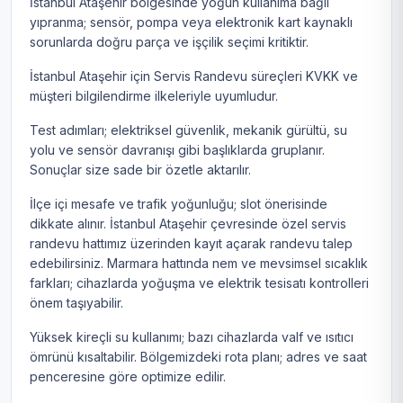
İstanbul Ataşehir bölgesinde yoğun kullanıma bağlı
yıpranma; sensör, pompa veya elektronik kart kaynaklı
sorunlarda doğru parça ve işçilik seçimi kritiktir.
İstanbul Ataşehir için Servis Randevu süreçleri KVKK ve
müşteri bilgilendirme ilkeleriyle uyumludur.
Test adımları; elektriksel güvenlik, mekanik gürültü, su
yolu ve sensör davranışı gibi başlıklarda gruplanır.
Sonuçlar size sade bir özetle aktarılır.
İlçe içi mesafe ve trafik yoğunluğu; slot önerisinde
dikkate alınır. İstanbul Ataşehir çevresinde özel servis
randevu hattımız üzerinden kayıt açarak randevu talep
edebilirsiniz. Marmara hattında nem ve mevsimsel sıcaklık
farkları; cihazlarda yoğuşma ve elektrik tesisatı kontrolleri
önem taşıyabilir.
Yüksek kireçli su kullanımı; bazı cihazlarda valf ve ısıtıcı
ömrünü kısaltabilir. Bölgemizdeki rota planı; adres ve saat
penceresine göre optimize edilir.