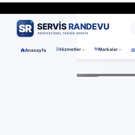
Bağımsız özel teknik servis
Türkiye geneli
7/24 randevu 
Hizmetler
Markalar
Anasayfa
Anasay