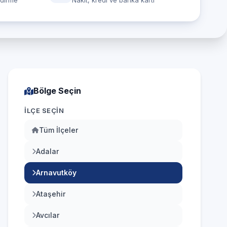
ndirme
Nakit, kredi ve banka kartı
Bölge Seçin
İLÇE SEÇIN
Tüm İlçeler
Adalar
Arnavutköy
Ataşehir
Avcılar