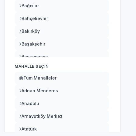
Bağcılar
Bahçelievler
Bakırköy
Başakşehir
Bayrampaşa
MAHALLE SEÇIN
Beşiktaş
Tüm Mahalleler
Beykoz
Adnan Menderes
Beylikdüzü
Anadolu
Beyoğlu
Arnavutköy Merkez
Büyükçekmece
Atatürk
Çatalca