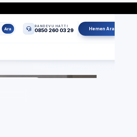
0850 260 03 29
info@servisrandevu.com
·
RANDEVU HATTI
Hemen Ara
Ara
0850 260 03 29
Aynı gün servis
Şeffaf fiyat
İşçilik garantili