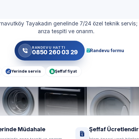
zel Beyaz Eşya Servi
rnavutköy Tayakadın genelinde 7/24 özel teknik servis;
arıza tespiti ve onarım.
RANDEVU HATTI
Randevu formu
0850 260 03 29
Yerinde servis
Şeffaf fiyat
erinde Müdahale
Şeffaf Ücretlendi