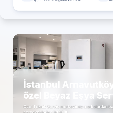
Uygun saat aralığında randevu
Ad
İstanbul Arnavutköy
özel Beyaz Eşya Ser
Özel Teknik Servis merkezimiz markalardan bağ
çerçevesinde yürütülür.