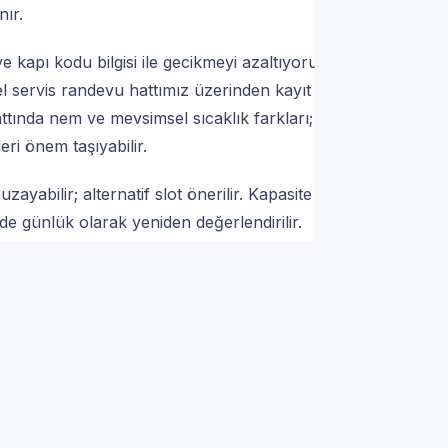
nır.
 kapı kodu bilgisi ile gecikmeyi azaltıyoruz.
 servis randevu hattımız üzerinden kayıt
ttında nem ve mevsimsel sıcaklık farkları;
eri önem taşıyabilir.
yabilir; alternatif slot önerilir. Kapasite ve
e günlük olarak yeniden değerlendirilir.
nbul Arnavutköy Tayakadın Tüm
yedek parça ve ölçülü işçilik.