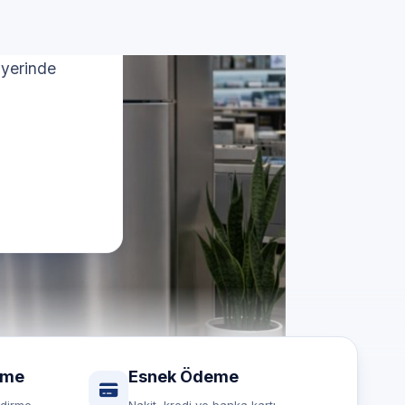
si
 yerinde
rme
Esnek Ödeme