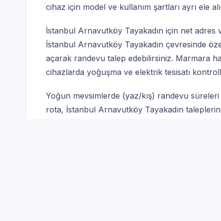
cihaz için model ve kullanım şartları ayrı ele alı
İstanbul Arnavutköy Tayakadın için net adres ve
İstanbul Arnavutköy Tayakadın çevresinde özel
açarak randevu talep edebilirsiniz. Marmara ha
cihazlarda yoğuşma ve elektrik tesisatı kontroll
Yoğun mevsimlerde (yaz/kış) randevu süreleri uza
rota, İstanbul Arnavutköy Tayakadın taleplerind
Servis Randevu | İsta
Tüm
Markalar
Markalar
Uyumluluk kontrolü yapılan 