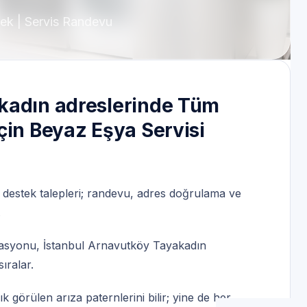
tek | Servis Randevu
kadın adreslerinde Tüm
çin Beyaz Eşya Servisi
 destek talepleri; randevu, adres doğrulama ve
.
nasyonu, İstanbul Arnavutköy Tayakadın
ıralar.
k görülen arıza paternlerini bilir; yine de her