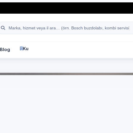
hattı
Site içi arama
Kurumsal
Blog
İletişim
fa
İstanbul
Beyaz Eşya Servisi
İstanbul Arnavutköy
Tayakadın