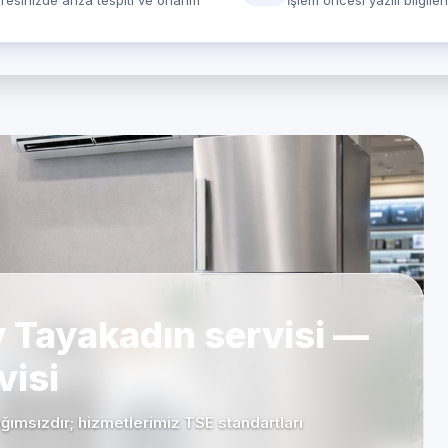
resinizde arıza tespiti ve onarım
İşlem öncesi yazılı bilgile
 Tayakadın servisi —
visi
ımsızdır; hizmetlerimiz TSE standartları