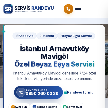
Anasayfa
İstanbul
Beyaz Eşya Servisi
İstanbul Arnavutköy
Mavigöl
Özel Beyaz Eşya Servisi
İstanbul Arnavutköy Mavigöl genelinde 7/24 özel
teknik servis; yerinde arıza tespiti ve onarım.
RANDEVU HATTI
Randevu formu
0850 260 03 29
Aynı gün
Yerinde servis
Şeffaf fiyat