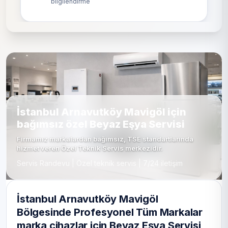
bilgilendirme
İstanbul Arnavutköy Mavigöl için
bağımsız özel Beyaz Eşya Servisi
Firmamız markalardan bağımsız, TSE standartlarında
hizmet veren Özel Teknik Servis merkezidir.
Servis Randevu | Özel teknik servis | 7/24 iletişim
İstanbul Arnavutköy Mavigöl
Bölgesinde Profesyonel Tüm Markalar
marka cihazlar için Beyaz Eşya Servisi