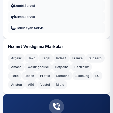
Fatih
Kombi Servisi
Durusu
Gaziosmanpaşa
Klima Servisi
Fatih
Güngören
Televizyon Servisi
Hacımaşlı
Kadıköy
Hadımköy
Kağıthane
Hizmet Verdiğimiz Markalar
Haraççı
Kartal
Arçelik
Beko
Regal
Indesit
Franke
Subzero
Hastane
Amana
Westinghouse
Hotpoint
Electrolux
Küçükçekmece
Teka
Hicret
Bosch
Profilo
Siemens
Samsung
LG
Maltepe
Ariston
AEG
Vestel
Miele
İmrahor
Pendik
İslambey
Sancaktepe
Karaburun
Sarıyer