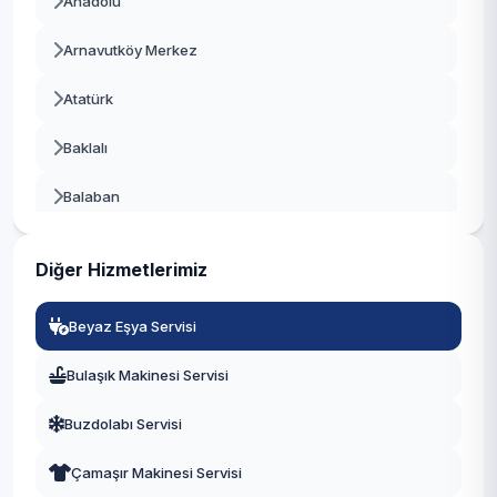
Anadolu
Beşiktaş
Arnavutköy Merkez
Beykoz
Atatürk
Beylikdüzü
Baklalı
Beyoğlu
Balaban
Büyükçekmece
Bolluca
Çatalca
Diğer Hizmetlerimiz
Boyalık
Çekmeköy
Beyaz Eşya Servisi
Boğazköy İstiklal
Esenler
Bulaşık Makinesi Servisi
Çilingir
Esenyurt
Buzdolabı Servisi
Deliklikaya
Eyüpsultan
Çamaşır Makinesi Servisi
Dursunköy