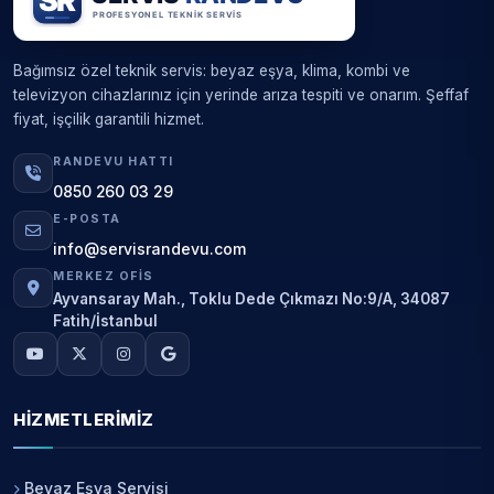
Bağımsız özel teknik servis: beyaz eşya, klima, kombi ve
televizyon cihazlarınız için yerinde arıza tespiti ve onarım. Şeffaf
fiyat, işçilik garantili hizmet.
RANDEVU HATTI
0850 260 03 29
E-POSTA
info@servisrandevu.com
MERKEZ OFIS
Ayvansaray Mah., Toklu Dede Çıkmazı No:9/A, 34087
Fatih/İstanbul
HIZMETLERIMIZ
Beyaz Eşya Servisi