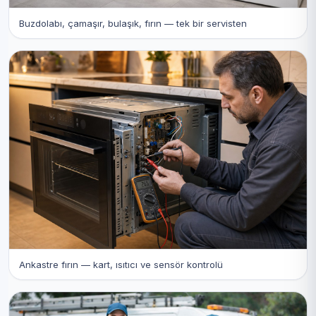
Buzdolabı, çamaşır, bulaşık, fırın — tek bir servisten
Ankastre fırın — kart, ısıtıcı ve sensör kontrolü