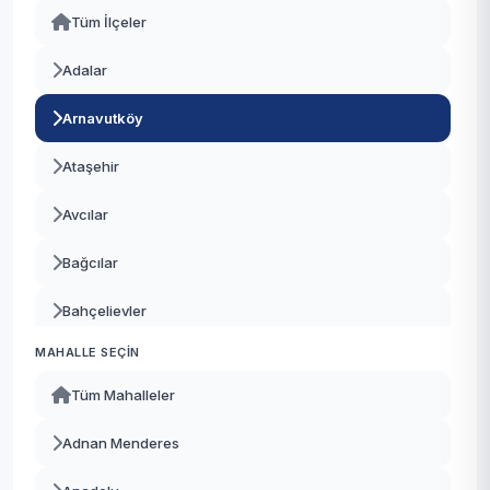
Tüm İlçeler
Adalar
Arnavutköy
Ataşehir
Avcılar
Bağcılar
Bahçelievler
MAHALLE SEÇIN
Bakırköy
Tüm Mahalleler
Başakşehir
Adnan Menderes
Bayrampaşa