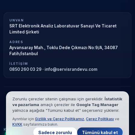
UNVAN
SRT Elektronik Analiz Laboratuvar Sanayi Ve Ticaret
Limited Şirketi
ADRES
Ayvansaray Mah., Toklu Dede Çıkmazı No:9/A, 34087
Fatih/İstanbul
İLETIŞIM
0850 260 03 29
·
info@servisrandevu.com
Bağımsız özel teknik servis.
Garanti süresi sona ermiş veya özel
Zorunlu çerezler sitenin çalışması için gereklidir.
İstatistik
servis kapsamındaki cihazlar için hizmet verilir. Marka adları yalnızca
ve pazarlama
amaçlı çerezler ile
Google Tag Manager
tanımlama amaçlıdır; yetkili servis ilişkisi bulunmamaktadır.
yalnızca aşağıda "Tümünü kabul et" seçerseniz yüklenir.
© 2026 SRT Elektronik Analiz Laboratuvar Sanayi Ve Ticaret Limited
Ayrıntılar için
Gizlilik ve Çerez Politikamız
,
Çerez Politikası
ve
Şirketi. Tüm hakları saklıdır.
KVKK
sayfalarımıza bakın.
KVKK
Gizlilik
Çerez Politikası
Hizmet Şartları
Sadece zorunlu
Tümünü kabul et