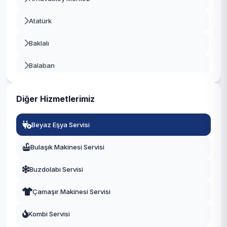
Beykoz
Atatürk
Beylikdüzü
Baklalı
Beyoğlu
Balaban
Büyükçekmece
Bolluca
Çatalca
Diğer Hizmetlerimiz
Boyalık
Çekmeköy
Beyaz Eşya Servisi
Boğazköy İstiklal
Esenler
Bulaşık Makinesi Servisi
Çilingir
Esenyurt
Buzdolabı Servisi
Deliklikaya
Eyüpsultan
Çamaşır Makinesi Servisi
Dursunköy
Fatih
Kombi Servisi
Durusu