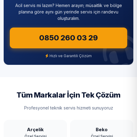
Acil servis mi lazım? Hemen arayın; müsaitlik ve bölge
Mavigöl
Sultanbeyli
planına göre aynı gün yerinde servis için randevu
oluşturalım.
Mehmet Akif Ersoy
Sultangazi
Mustafa Kemal Paşa
0850 260 03 29
Şile
Nenehatun
Şişli
Hızlı ve Garantili Çözüm
Ömerli
Tuzla
Sazlıbosna
Ümraniye
Taşoluk
Üsküdar
Tüm Markalar İçin Tek Çözüm
Tayakadın
Zeytinburnu
Profesyonel teknik servis hizmeti sunuyoruz
Terkos
Yassıören
Arçelik
Beko
Özel Servisi
Özel Servisi