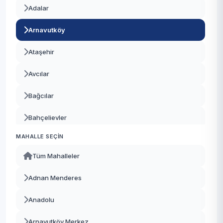
Adalar
Arnavutköy
Ataşehir
Avcılar
Bağcılar
Bahçelievler
MAHALLE SEÇIN
Bakırköy
Tüm Mahalleler
Başakşehir
Adnan Menderes
Bayrampaşa
Anadolu
Beşiktaş
Arnavutköy Merkez