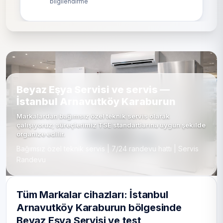
bilgilendirme
Beyaz Eşya Servisi ve servis —
İstanbul Arnavutköy Karaburun
Markalardan bağımsız özel teknik servis olarak
çalışıyoruz; süreçlerimiz TSE standartlarına uygun şekilde
organize edilir.
Bağımsız özel teknik servis | 7/24 randevu hattı | Servis
Randevu
Tüm Markalar cihazları: İstanbul
Arnavutköy Karaburun bölgesinde
Beyaz Eşya Servisi ve test