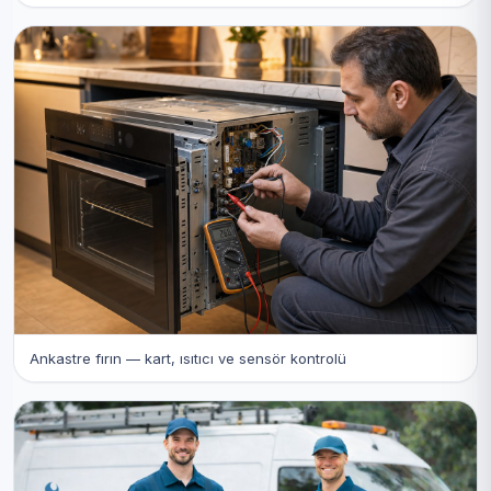
Ankastre fırın — kart, ısıtıcı ve sensör kontrolü