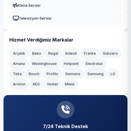
Gaziosmanpaşa
Klima Servisi
Fatih
Güngören
Televizyon Servisi
Hacımaşlı
Kadıköy
Hadımköy
Kağıthane
Hizmet Verdiğimiz Markalar
Haraççı
Kartal
Arçelik
Beko
Regal
Indesit
Franke
Subzero
Hastane
Amana
Westinghouse
Hotpoint
Electrolux
Küçükçekmece
Teka
Hicret
Bosch
Profilo
Siemens
Samsung
LG
Maltepe
Ariston
AEG
Vestel
Miele
İmrahor
Pendik
İslambey
Sancaktepe
Karaburun
Sarıyer
Karlıbayır
7/24 Teknik Destek
Silivri