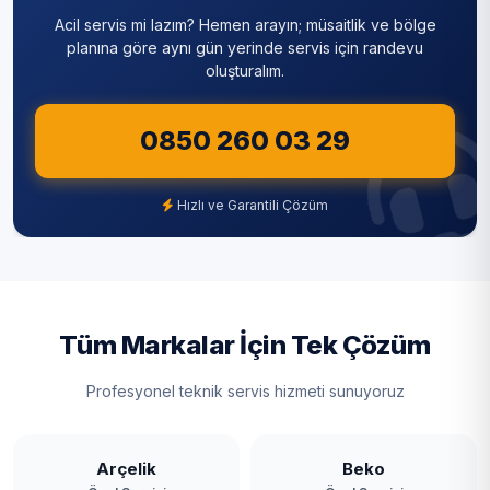
Acil servis mi lazım? Hemen arayın; müsaitlik ve bölge
Mavigöl
Sultanbeyli
planına göre aynı gün yerinde servis için randevu
oluşturalım.
Mehmet Akif Ersoy
Sultangazi
Mustafa Kemal Paşa
0850 260 03 29
Şile
Nenehatun
Şişli
Hızlı ve Garantili Çözüm
Ömerli
Tuzla
Sazlıbosna
Ümraniye
Taşoluk
Üsküdar
Tüm Markalar İçin Tek Çözüm
Tayakadın
Zeytinburnu
Profesyonel teknik servis hizmeti sunuyoruz
Terkos
Yassıören
Arçelik
Beko