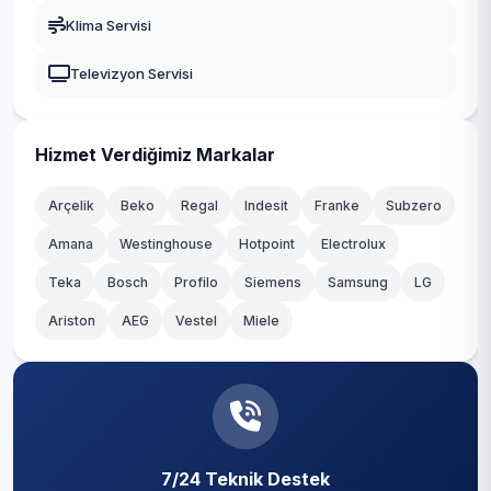
Gaziosmanpaşa
Klima Servisi
Fatih
Güngören
Televizyon Servisi
Hacımaşlı
Kadıköy
Hadımköy
Kağıthane
Hizmet Verdiğimiz Markalar
Haraççı
Kartal
Arçelik
Beko
Regal
Indesit
Franke
Subzero
Hastane
Amana
Westinghouse
Hotpoint
Electrolux
Küçükçekmece
Teka
Hicret
Bosch
Profilo
Siemens
Samsung
LG
Maltepe
Ariston
AEG
Vestel
Miele
İmrahor
Pendik
İslambey
Sancaktepe
Karaburun
Sarıyer
Karlıbayır
7/24 Teknik Destek
Silivri