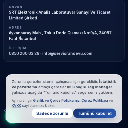
UNVAN
SRT Elektronik Analiz Laboratuvar Sanayi Ve Ticaret
Limited Şirketi
ADRES
Ayvansaray Mah., Toklu Dede Çıkmazı No:9/A, 34087
Fatih/İstanbul
İLETIŞIM
0850 260 03 29
·
info@servisrandevu.com
Bağımsız özel teknik servis.
Garanti süresi sona ermiş veya özel
Zorunlu çerezler sitenin çalışması için gereklidir.
İstatistik
servis kapsamındaki cihazlar için hizmet verilir. Marka adları yalnızca
ve pazarlama
amaçlı çerezler ile
Google Tag Manager
tanımlama amaçlıdır; yetkili servis ilişkisi bulunmamaktadır.
yalnızca aşağıda "Tümünü kabul et" seçerseniz yüklenir.
© 2026 SRT Elektronik Analiz Laboratuvar Sanayi Ve Ticaret Limited
Ayrıntılar için
Gizlilik ve Çerez Politikamız
,
Çerez Politikası
ve
Şirketi. Tüm hakları saklıdır.
KVKK
sayfalarımıza bakın.
KVKK
Gizlilik
Çerez Politikası
Hizmet Şartları
Sadece zorunlu
Tümünü kabul et