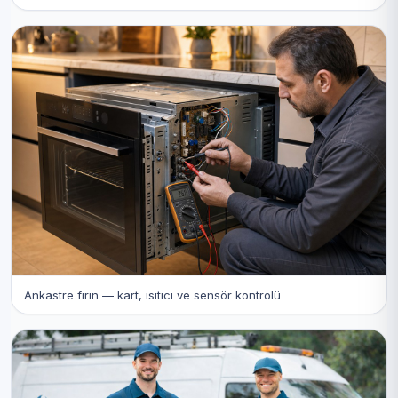
Ankastre fırın — kart, ısıtıcı ve sensör kontrolü