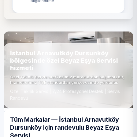
bilgilendirme
İstanbul Arnavutköy Dursunköy
bölgesinde özel Beyaz Eşya Servisi
hizmeti
Özel Teknik Servis merkezimiz markalardan bağımsızdır;
hizmetlerimiz TSE standartları çerçevesinde yürütülür.
Özel Teknik Servis | 7/24 Profesyonel Destek | Servis
Randevu
Tüm Markalar — İstanbul Arnavutköy
Dursunköy için randevulu Beyaz Eşya
Servisi