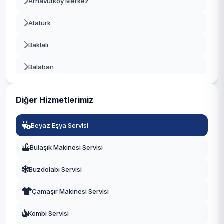
Arnavutköy Merkez
Beykoz
Atatürk
Beylikdüzü
Baklalı
Beyoğlu
Balaban
Büyükçekmece
Bolluca
Çatalca
Diğer Hizmetlerimiz
Boyalık
Çekmeköy
Beyaz Eşya Servisi
Boğazköy İstiklal
Esenler
Bulaşık Makinesi Servisi
Çilingir
Esenyurt
Buzdolabı Servisi
Deliklikaya
Eyüpsultan
Çamaşır Makinesi Servisi
Dursunköy
Fatih
Kombi Servisi
Durusu