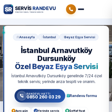
Anasayfa
İstanbul
Beyaz Eşya Servisi
İstanbul Arnavutköy
Dursunköy
Özel Beyaz Eşya Servisi
İstanbul Arnavutköy Dursunköy genelinde 7/24 özel
teknik servis; yerinde arıza tespiti ve onarım.
RANDEVU HATTI
Randevu formu
0850 260 03 29
Aynı gün
Yerinde servis
Şeffaf fiyat