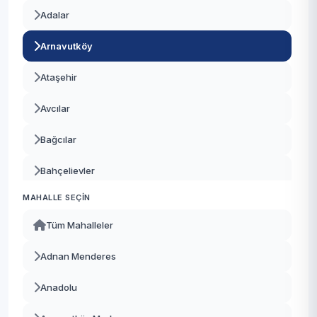
Adalar
Arnavutköy
Ataşehir
Avcılar
Bağcılar
Bahçelievler
MAHALLE SEÇIN
Bakırköy
Tüm Mahalleler
Başakşehir
Adnan Menderes
Bayrampaşa
Anadolu
Beşiktaş