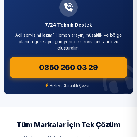
Sancaktepe
Karaburun
Sarıyer
Karlıbayır
7/24 Teknik Destek
Silivri
Acil servis mi lazım? Hemen arayın; müsaitlik ve bölge
Mavigöl
Sultanbeyli
planına göre aynı gün yerinde servis için randevu
oluşturalım.
Mehmet Akif Ersoy
Sultangazi
Mustafa Kemal Paşa
0850 260 03 29
Şile
Nenehatun
Şişli
Hızlı ve Garantili Çözüm
Ömerli
Tuzla
Sazlıbosna
Ümraniye
Taşoluk
Üsküdar
Tüm Markalar İçin Tek Çözüm
Tayakadın
Zeytinburnu