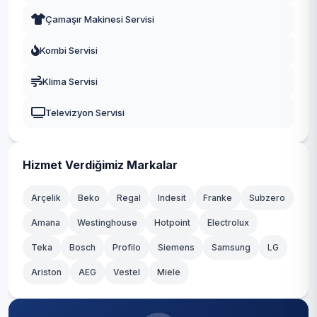
Eyüpsultan
Çamaşır Makinesi Servisi
Dursunköy
Fatih
Kombi Servisi
Durusu
Gaziosmanpaşa
Klima Servisi
Fatih
Güngören
Televizyon Servisi
Hacımaşlı
Kadıköy
Hadımköy
Kağıthane
Hizmet Verdiğimiz Markalar
Haraççı
Kartal
Arçelik
Beko
Regal
Indesit
Franke
Subzero
Hastane
Amana
Westinghouse
Hotpoint
Electrolux
Küçükçekmece
Teka
Hicret
Bosch
Profilo
Siemens
Samsung
LG
Maltepe
Ariston
AEG
Vestel
Miele
İmrahor
Pendik
İslambey