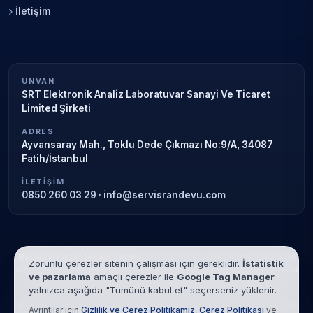
İletişim
UNVAN
SRT Elektronik Analiz Laboratuvar Sanayi Ve Ticaret
Limited Şirketi
ADRES
Ayvansaray Mah., Toklu Dede Çıkmazı No:9/A, 34087
Fatih/İstanbul
İLETIŞIM
0850 260 03 29
·
info@servisrandevu.com
Bağımsız özel teknik servis.
Garanti süresi sona ermiş veya özel
Zorunlu çerezler sitenin çalışması için gereklidir.
İstatistik
servis kapsamındaki cihazlar için hizmet verilir. Marka adları yalnızca
ve pazarlama
amaçlı çerezler ile
Google Tag Manager
tanımlama amaçlıdır; yetkili servis ilişkisi bulunmamaktadır.
yalnızca aşağıda "Tümünü kabul et" seçerseniz yüklenir.
© 2026 SRT Elektronik Analiz Laboratuvar Sanayi Ve Ticaret Limited
Ayrıntılar için
Gizlilik ve Çerez Politikamız
,
Çerez Politikası
ve