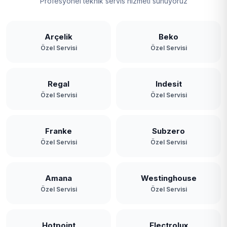
Profesyonel teknik servis hizmeti sunuyoruz
Terkos
Yassıören
Arçelik
Beko
Özel Servisi
Özel Servisi
Yavuz Selim
Yeniköy
Regal
Indesit
Özel Servisi
Özel Servisi
Yeşilbayır
Franke
Subzero
Özel Servisi
Özel Servisi
Amana
Westinghouse
Özel Servisi
Özel Servisi
Hotpoint
Electrolux