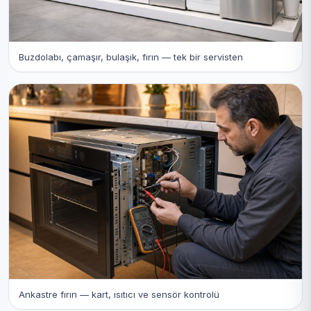
Buzdolabı, çamaşır, bulaşık, fırın — tek bir servisten
Ankastre fırın — kart, ısıtıcı ve sensör kontrolü