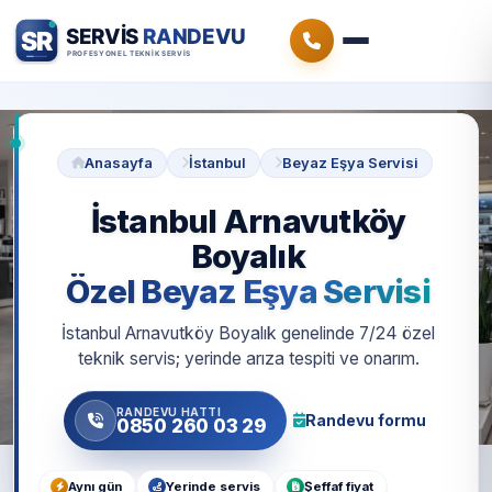
Anasayfa
İstanbul
Beyaz Eşya Servisi
İstanbul Arnavutköy
Boyalık
Özel Beyaz Eşya Servisi
İstanbul Arnavutköy Boyalık genelinde 7/24 özel
teknik servis; yerinde arıza tespiti ve onarım.
RANDEVU HATTI
Randevu formu
0850 260 03 29
Aynı gün
Yerinde servis
Şeffaf fiyat