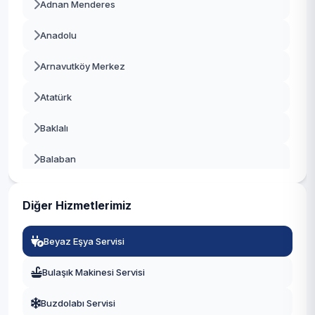
Adnan Menderes
Bayrampaşa
Anadolu
Beşiktaş
Arnavutköy Merkez
Beykoz
Atatürk
Beylikdüzü
Baklalı
Beyoğlu
Balaban
Büyükçekmece
Bolluca
Çatalca
Diğer Hizmetlerimiz
Boyalık
Çekmeköy
Beyaz Eşya Servisi
Boğazköy İstiklal
Esenler
Bulaşık Makinesi Servisi
Çilingir
Esenyurt
Buzdolabı Servisi
Deliklikaya