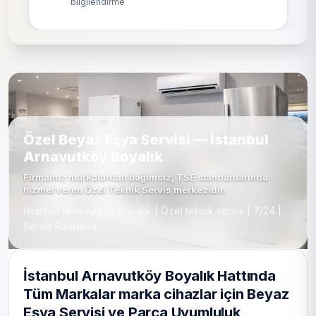
bilgilendirme
Özel Beyaz Eşya Servisi — İstanbul
Arnavutköy Boyalık
Firmamız markalardan bağımsız, TSE standartlarında
hizmet veren Özel Teknik Servis merkezidir.
İstanbul Arnavutköy Boyalık | Özel teknik servis | 7/24 |
Servis Randevu
İstanbul Arnavutköy Boyalık Hattında
Tüm Markalar marka cihazlar için Beyaz
Eşya Servisi ve Parça Uyumluluk