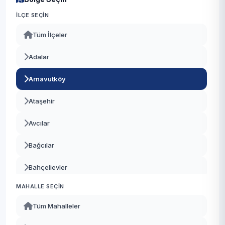
İLÇE SEÇIN
Tüm İlçeler
Adalar
Arnavutköy
Ataşehir
Avcılar
Bağcılar
Bahçelievler
MAHALLE SEÇIN
Bakırköy
Tüm Mahalleler
Başakşehir