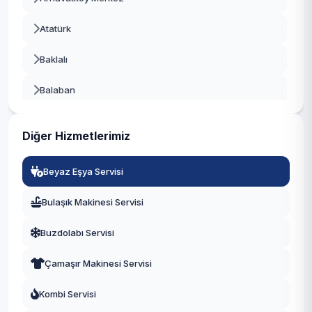
Beykoz
Atatürk
Beylikdüzü
Baklalı
Beyoğlu
Balaban
Büyükçekmece
Bolluca
Çatalca
Diğer Hizmetlerimiz
Boyalık
Çekmeköy
Beyaz Eşya Servisi
Boğazköy İstiklal
Esenler
Bulaşık Makinesi Servisi
Çilingir
Esenyurt
Buzdolabı Servisi
Deliklikaya
Eyüpsultan
Çamaşır Makinesi Servisi
Dursunköy
Fatih
Kombi Servisi
Durusu