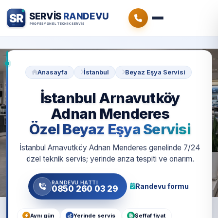
Anasayfa
İstanbul
Beyaz Eşya Servisi
İstanbul Arnavutköy
Adnan Menderes
Özel Beyaz Eşya Servisi
İstanbul Arnavutköy Adnan Menderes genelinde 7/24
özel teknik servis; yerinde arıza tespiti ve onarım.
RANDEVU HATTI
Randevu formu
0850 260 03 29
Aynı gün
Yerinde servis
Şeffaf fiyat