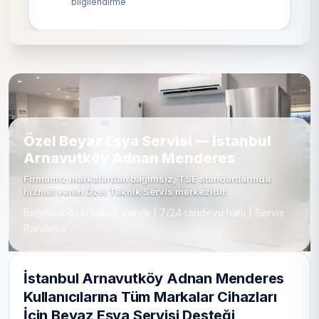
bilgilendirme
Özel Beyaz Eşya Servisi — İstanbul
Arnavutköy Adnan Menderes
Firmamız markalardan bağımsız, TSE standartlarında
hizmet veren Özel Teknik Servis merkezidir.
Bağımsız özel teknik servis | 7/24 randevu hattı | Servis
Randevu
İstanbul Arnavutköy Adnan Menderes
Kullanıcılarına Tüm Markalar Cihazları
İçin Beyaz Eşya Servisi Desteği