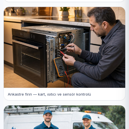
Ankastre fırın — kart, ısıtıcı ve sensör kontrolü