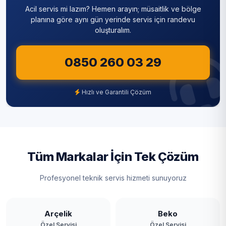
Acil servis mi lazım? Hemen arayın; müsaitlik ve bölge
Mavigöl
Sultanbeyli
planına göre aynı gün yerinde servis için randevu
oluşturalım.
Mehmet Akif Ersoy
Sultangazi
Mustafa Kemal Paşa
0850 260 03 29
Şile
Nenehatun
Şişli
Hızlı ve Garantili Çözüm
Ömerli
Tuzla
Sazlıbosna
Ümraniye
Taşoluk
Üsküdar
Tüm Markalar İçin Tek Çözüm
Tayakadın
Zeytinburnu
Profesyonel teknik servis hizmeti sunuyoruz
Terkos
Yassıören
Arçelik
Beko
Özel Servisi
Özel Servisi