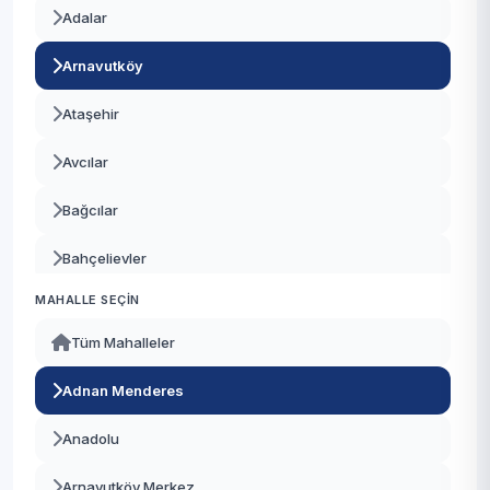
Adalar
Arnavutköy
Ataşehir
Avcılar
Bağcılar
Bahçelievler
MAHALLE SEÇIN
Bakırköy
Tüm Mahalleler
Başakşehir
Adnan Menderes
Bayrampaşa
Anadolu
Beşiktaş
Arnavutköy Merkez