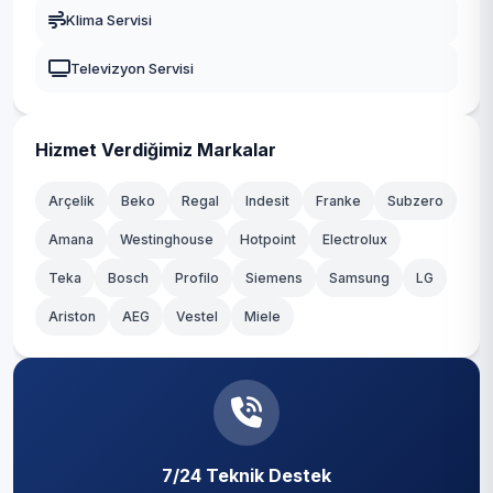
Gaziosmanpaşa
Klima Servisi
Fatih
Güngören
Televizyon Servisi
Hacımaşlı
Kadıköy
Hadımköy
Kağıthane
Hizmet Verdiğimiz Markalar
Haraççı
Kartal
Arçelik
Beko
Regal
Indesit
Franke
Subzero
Hastane
Amana
Westinghouse
Hotpoint
Electrolux
Küçükçekmece
Teka
Hicret
Bosch
Profilo
Siemens
Samsung
LG
Maltepe
Ariston
AEG
Vestel
Miele
İmrahor
Pendik
İslambey
Sancaktepe
Karaburun
Sarıyer
Karlıbayır
7/24 Teknik Destek
Silivri